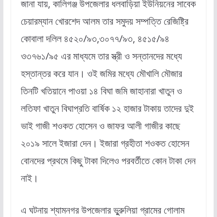
জানা যায়, কালিগঞ্জ উপজেলার ধলবাড়িয়া ইউনিয়নের সাবেক
চেয়ারম্যান খোরশেদ আলম তার সমুদয় সম্পত্তি রেজিষ্ট্রি
কোবালা দলিল ৪৫২০/৯৩,৩০৭৭/৯৩, ৪৫১৫/৯৪
ও৩৭৬১/৯৫ এর মাধ্যমে তার স্ত্রী ও সন্তানদের মধ্যে
হস্তান্তর করে যান। ওই জমির মধ্যে মৌখালি মৌজার
তিনটি খতিয়ানে পাওয়া ১৪ বিঘা জমি জাহানারা খাতুন ও
লতিফা খাতুন বিঘাপ্রতি বার্ষিক ১২ হাজার টাকায় তাদের দুই
ভাই গাজী শওকত হোসেন ও জাফর আলী গাজীর কাছে
২০১৯ সালে ইজারা দেন। ইজারা গ্রহীতা শওকত হোসেন
বোনদের প্রথমে কিছু টাকা দিলেও পরবর্তীতে কোন টাকা দেন
নাই।
এ ঘটনায় শ্যামনগর উপজেলার ভুুরুলিয়া গ্রামের গোলাম