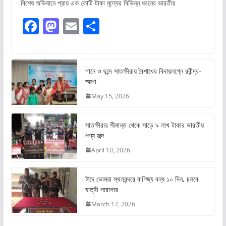
বিশেষ অভিযানে প্রায় এক কোটি টাকা মূল্যের বিভিন্ন ধরনের ভারতীয়
F
M
E
S
a
a
m
h
c
st
ai
ar
e
o
l
e
গানে ও ছন্দে সাতক্ষীরায় বৈশাখের বিদায়লগ্নে রবীন্দ্র-
স্মরণ
b
d
May 15, 2026
o
o
o
n
সাতক্ষীরার সীমান্ত থেকে সাড়ে ৯ লাখ টাকার ভারতীয়
k
পণ্য জব্দ
April 10, 2026
ঈদে ভোমরা স্থলবন্দরে বাণিজ্য বন্ধ ১০ দিন, চলবে
যাত্রী পারাপার
March 17, 2026