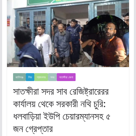
কালিগঞ্জ
লিড
শ্যামনগর
সদর
সাতক্ষীরা জেলা
সাতক্ষীরা সদর সাব রেজিষ্ট্রারেরর
কার্যালয় থেকে সরকারী নথি চুরি:
ধলবাড়িয়া ইউপি চেয়ারম্যানসহ ৫
জন গ্রেপ্তার