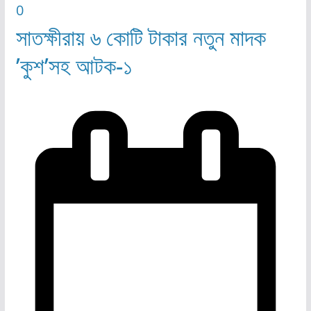
0
সাতক্ষীরায় ৬ কোটি টাকার নতুন মাদক
’কুশ’সহ আটক-১