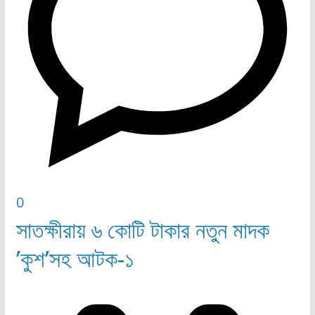
0
সাতক্ষীরায় ৬ কোটি টাকার নতুন মাদক
’কুশ’সহ আটক-১