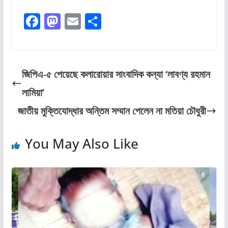
F
M
E
S
a
a
m
h
c
st
ai
ar
e
o
l
e
জিপিএ-৫ পেয়েছে কলারোয়ার সাংবাদিক কন্যা ‘লাবণ্য রহমান
b
d
লামিয়া’
o
o
জাতীয় মুক্তিযোদ্ধার অন্তিম সম্মান পেলেন না মতিয়া চৌধুরী
o
n
k
You May Also Like