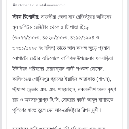
October 17, 2024
newsadmin
স্টাফ রিপোর্টার:
সাতক্ষীরা জেলা সাব রেজিস্ট্রার অফিসের
মূল ভলিউম রেজিষ্টার থেকে ৫ টি পাতা ছিঁড়ে
(৩০৭৭/১৯৯৩, ৪৫২০/১৯৯৩, ৪১১৫/১৯৯৪ ও
৩৭৬১/১৯৯৫ নং দলিল) তাতে জাল কাগজ জুড়ে প্রমান
লোপাটের চেষ্টার অভিযোগে কালিগঞ্জ উপজেলার ধলবাড়িয়া
ইউনিয়ন পরিষদের চেয়ারম্যান গাজী শওকত হোসেন,
কালিগঞ্জের গোবিন্দপুর গ্রামের ইয়াছির আরাফাত (শাওন),
স্ট্যাম্প ভেন্ডার এম. এম. শাহজাহান, নকলনবীশ অনল কৃষ্ণ
রায় ও অবসরপ্রাপ্ত টি.সি. মোহরার কাজী আবুল বাশারকে
পুলিশের হাতে তুলে দেন সাব-রেজিষ্ট্রার রিপন মুন্সী।
সরকারের অতি গুরুত্বপূর্ণ এ নথি চুরি হওয়া এবং জাল