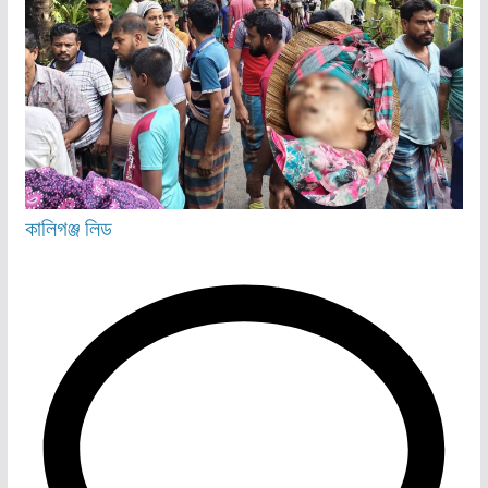
কালিগঞ্জ
লিড