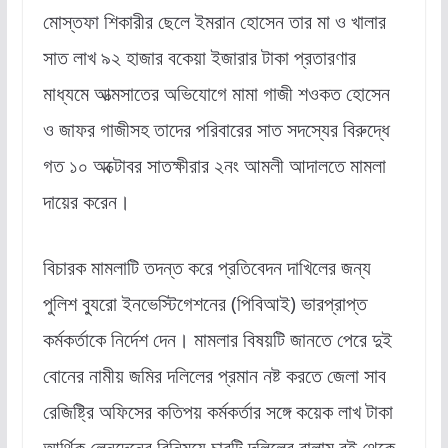
মোস্তফা শিকারীর ছেলে ইমরান হোসেন তার মা ও খালার
সাত লাখ ৯২ হাজার বকেয়া ইজারার টাকা প্রতারণার
মাধ্যমে আত্মসাতের অভিযোগে মামা গাজী শওকত হোসেন
ও জাফর গাজীসহ তাদের পরিবারের সাত সদস্যের বিরুদ্ধে
গত ১০ অক্টোবর সাতক্ষীরার ২নং আমলী আদালতে মামলা
দায়ের করেন।
বিচারক মামলাটি তদন্ত করে প্রতিবেদন দাখিলের জন্য
পুলিশ ব্যুরো ইনভেস্টিগেশনের (পিবিআই) ভারপ্রাপ্ত
কর্মকর্তাকে নির্দেশ দেন। মামলার বিষয়টি জানতে পেরে দুই
বোনের নামীয় জমির দলিলের প্রমান নষ্ট করতে জেলা সাব
রেজিষ্ট্রি অফিসের কতিপয় কর্মকর্তার সঙ্গে কয়েক লাখ টাকা
আর্থিক লেনদেনের বিনিময়ে চারটি দলিলের বালাম বই থেকে