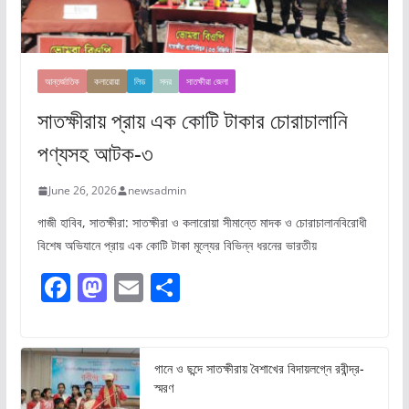
আন্তর্জাতিক
কলারোয়া
লিড
সদর
সাতক্ষীরা জেলা
সাতক্ষীরায় প্রায় এক কোটি টাকার চোরাচালানি
পণ্যসহ আটক-৩
June 26, 2026
newsadmin
গাজী হাবিব, সাতক্ষীরা: সাতক্ষীরা ও কলারোয়া সীমান্তে মাদক ও চোরাচালানবিরোধী
বিশেষ অভিযানে প্রায় এক কোটি টাকা মূল্যের বিভিন্ন ধরনের ভারতীয়
F
M
E
S
a
a
m
h
c
st
ai
ar
e
o
l
e
গানে ও ছন্দে সাতক্ষীরায় বৈশাখের বিদায়লগ্নে রবীন্দ্র-
স্মরণ
b
d