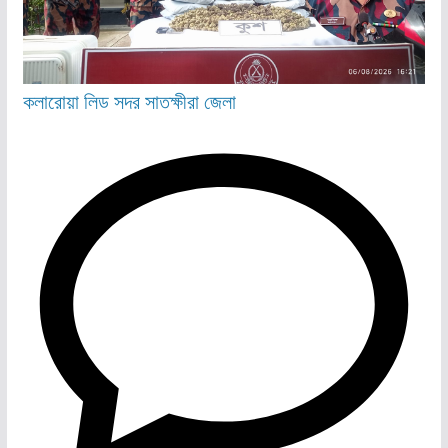
কলারোয়া
লিড
সদর
সাতক্ষীরা জেলা