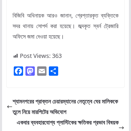
বিজিবি অধিনায়ক আরও জানান, গ্রেপ্তারকৃত ব্যক্তিকে
সদর থানায় সোপর্দ করা হয়েছে। জব্দকৃত স্বর্ন ট্রেজারি
অফিসে জমা দেওয়া হয়েছে।
Post Views:
363
F
M
E
S
a
a
m
h
c
st
ai
ar
e
o
l
e
শ্যামনগরের প্রাক্তন চেয়ারম্যানের নেতৃত্বে ঘের মালিককে
b
d
তুলে নিয়ে মারপিটের অভিযোগ
o
o
একবার ব্যবহারযোগ্য প্লাস্টিকের ক্ষতিকর প্রভাব বিষয়ক
o
n