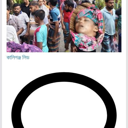
কালিগঞ্জ
লিড