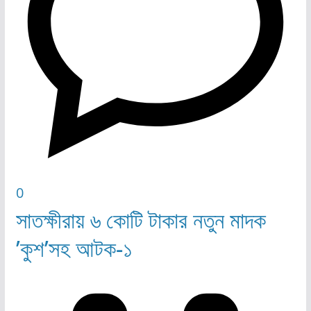
0
সাতক্ষীরায় ৬ কোটি টাকার নতুন মাদক
’কুশ’সহ আটক-১