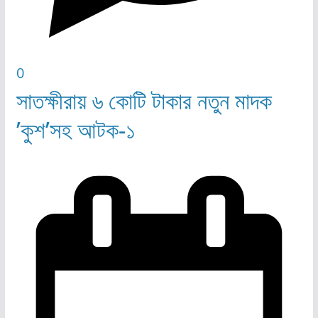
0
সাতক্ষীরায় ৬ কোটি টাকার নতুন মাদক
’কুশ’সহ আটক-১