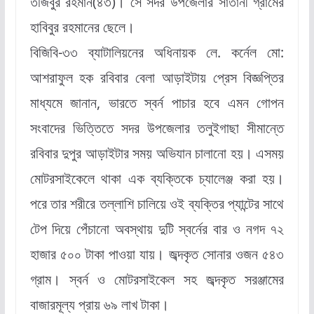
তজিবুর রহমান(৪৩)। সে সদর উপজেলার সাতানী গ্রামের
হাবিবুর রহমানের ছেলে।
বিজিবি-৩৩ ব্যাটালিয়নের অধিনায়ক লে. কর্নেল মো:
আশরাফুল হক রবিবার বেলা আড়াইটায় প্রেস বিজ্ঞপ্তির
মাধ্যমে জানান, ভারতে স্বর্ন পাচার হবে এমন গোপন
সংবাদের ভিত্তিতে সদর উপজেলার তলুইগাছা সীমান্তে
রবিবার দুপুর আড়াইটার সময় অভিযান চালানো হয়। এসময়
মোটরসাইকেলে থাকা এক ব্যক্তিকে চ্যালেঞ্জ করা হয়।
পরে তার শরীরে তল্লাশি চালিয়ে ওই ব্যক্তির প্যান্টের সাথে
টেপ দিয়ে পেঁচানো অবস্থায় দুটি স্বর্নের বার ও নগদ ৭২
হাজার ৫০০ টাকা পাওয়া যায়। জব্দকৃত সোনার ওজন ৫৪৩
গ্রাম। স্বর্ন ও মোটরসাইকেল সহ জব্দকৃত সরঞ্জামের
বাজারমূল্য প্রায় ৬৯ লাখ টাকা।