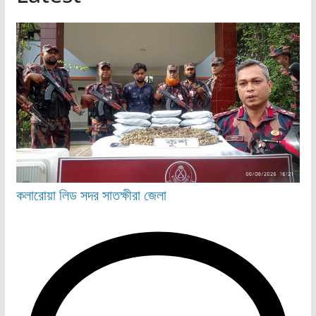
কলারোয়া
লিড
সদর
সাতক্ষীরা জেলা