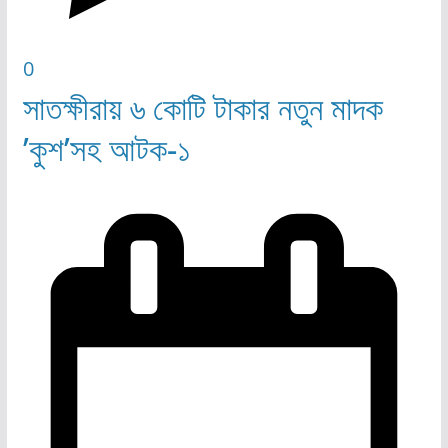
0
সাতক্ষীরায় ৬ কোটি টাকার নতুন মাদক
’কুশ’সহ আটক-১