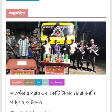
আন্তর্জাতিক
আন্তর্জাতিক
কলারোয়া
লিড
সদর
সাতক্ষীরা জেলা
সাতক্ষীরায় প্রায় এক কোটি টাকার চোরাচালানি
পণ্যসহ আটক-৩