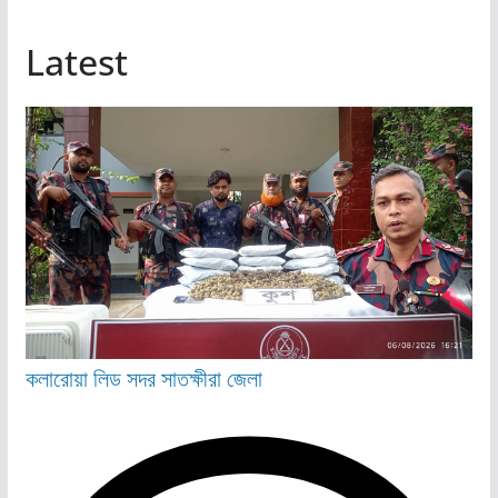
Latest
কলারোয়া
লিড
সদর
সাতক্ষীরা জেলা