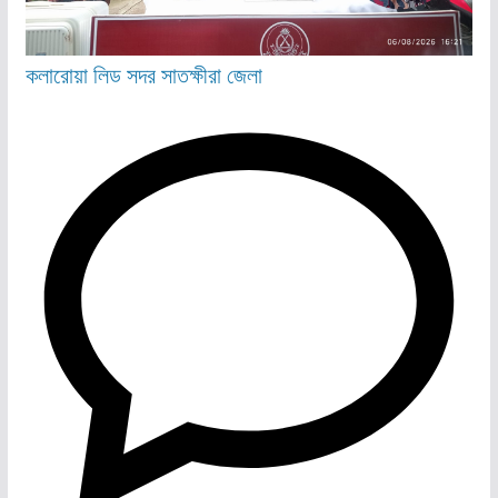
কলারোয়া
লিড
সদর
সাতক্ষীরা জেলা