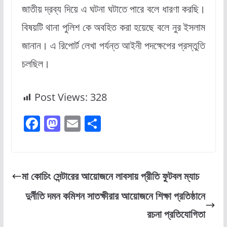
জাতীয় দ্রব্য দিয়ে এ ঘটনা ঘটাতে পারে বলে ধারণা করছি।
বিষয়টি থানা পুলিশ কে অবহিত করা হয়েছে বলে নুর ইসলাম
জানান। এ রিপোর্ট লেখা পর্যন্ত আইনী পদক্ষেপের প্রস্তুতি
চলছিল।
Post Views:
328
F
M
E
S
a
a
m
h
c
st
ai
ar
e
o
l
e
মা কোচিং সেন্টারের আয়োজনে লাবসায় প্রীতি ফুটবল ম্যাচ
b
d
দুর্নীতি দমন কমিশন সাতক্ষীরার আয়োজনে শিক্ষা প্রতিষ্ঠানে
o
o
রচনা প্রতিযোগিতা
o
n