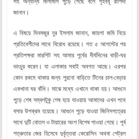
সহ অন্যান্য মালামাল পুড়ে গেছে বলে গৃহবধূ রাশিদা
জানান।
এ বিষয়ে দিনমজুর নুর ইসলাম জানান, জায়গা জমি নিয়ে
প্রতিবেশীদের সাথে বিরোধ রয়েছে। গত ৫ আগস্টের পর
প্রতিপক্ষরা মারপিট সহ আমার পূর্বের দীর্ঘদিনের বাড়ী-ঘর
ভাংচুর করেন। যা এলাকার সবাই অবগত আছে। এরপর
কোন রকমে থাকার জন্য পুরনো বাড়িতে টিনের চাল-বেড়ার
একখানা ঘর বাঁধি। মাঝে মধ্যে এখানে থাকা হয়। আগুনে
পুড়ে শেষ সম্বলটুকু শেষ হয়ে যাওয়ায় আমাদের এখন পথে
বসার উপক্রম হয়েছে। আগুনে পুড়ে যাওয়া জিনিসপত্রের
সাথে দুটি বোতল ও টায়ারের অংশ বিশেষ পাওয়া গেছে। পূর্ব
শত্রুতার জের হিসেবে দুর্বৃত্তরা কেরোসিন অথবা পেট্রল