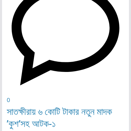
0
সাতক্ষীরায় ৬ কোটি টাকার নতুন মাদক
’কুশ’সহ আটক-১