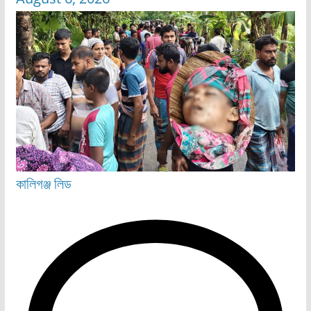
কালিগঞ্জ
লিড