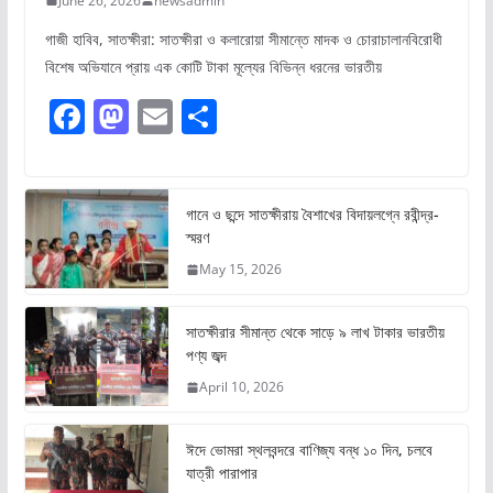
June 26, 2026
newsadmin
গাজী হাবিব, সাতক্ষীরা: সাতক্ষীরা ও কলারোয়া সীমান্তে মাদক ও চোরাচালানবিরোধী
বিশেষ অভিযানে প্রায় এক কোটি টাকা মূল্যের বিভিন্ন ধরনের ভারতীয়
F
M
E
S
a
a
m
h
c
st
ai
ar
e
o
l
e
গানে ও ছন্দে সাতক্ষীরায় বৈশাখের বিদায়লগ্নে রবীন্দ্র-
স্মরণ
b
d
May 15, 2026
o
o
o
n
সাতক্ষীরার সীমান্ত থেকে সাড়ে ৯ লাখ টাকার ভারতীয়
k
পণ্য জব্দ
April 10, 2026
ঈদে ভোমরা স্থলবন্দরে বাণিজ্য বন্ধ ১০ দিন, চলবে
যাত্রী পারাপার