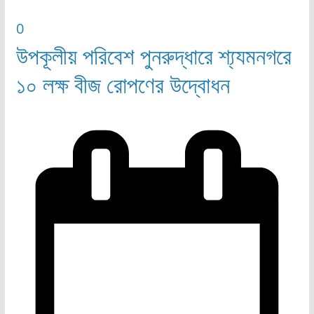
0
উপকূলীয় পরিবেশ পুনরুদ্ধারে শ্য্যমনগরে
১০ লক্ষ বীজ রোপণের উদ্বোধন