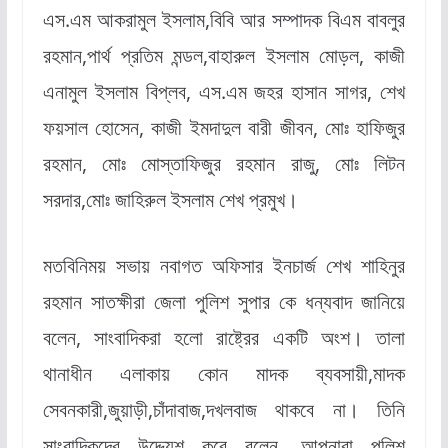
এস.এম আকরামুল ইসলাম,বিবি আর সম্পাদক বিএম বাবলুর
রহমান,পার্থ প্রতিম মন্ডল,বাহারুল ইসলাম মোড়ল, কাজী
এনামুল ইসলাম বিপ্লব, এস.এম জহর হাসান সাগর, শেখ
ফয়সাল হোসেন, কাজী ইমদাদুল বারী জীবন, মোঃ হাফিজুর
রহমান, মোঃ মোস্তাফিজুর রহমান রাজু, মোঃ লিটন
সরদার,মোঃ জাহিরুল ইসলাম শেখ প্রমুখ।
মতবিনিময় সভায় নবাগত অফিসার ইনচার্জ শেখ শাহিনুর
রহমান সাতক্ষীরা জেলা পুলিশ সুপার কে ধন্যবাদ জানিয়ে
বলেন, সাংবাদিকরা হলো রাষ্ট্রের একটি অংশ। তালা
থানাধীন এলাকায় কোন মাদক ব্যবসায়ী,মাদক
সেবনকারী,জুয়াড়ী,চাঁদাবাজ,দখলবাজ থাকবে না। তিনি
সাংবাদিকদের উদ্দ্যেশ করে বলেন, আপনারা পুলিশ