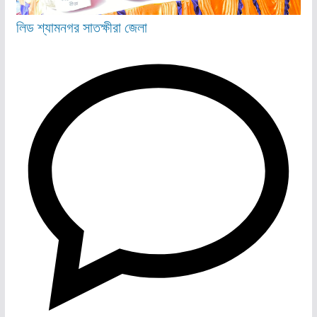
লিড
শ্যামনগর
সাতক্ষীরা জেলা