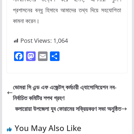
প্রশাসনের বন্ধু হিসাবে আমাদের তথ্য দিয়ে সহযোগিতা
কামনা করেন।
Post Views:
1,064
F
M
E
S
a
a
m
h
c
st
ai
ar
e
o
l
e
ভোমরা সি এন্ড এফ এজেন্টস্ কর্মচারী এ্যাসোসিয়েশন নব-
b
d
নির্বাচিত কমিটির শপথ গ্রহণ
o
o
কলারোয়া উপজেলা যুব ফোরামের সক্রিয়করণ সভা অনুষ্ঠিত
o
n
k
You May Also Like