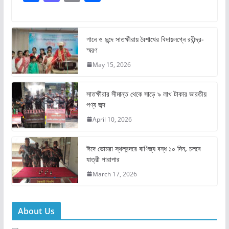
a
a
m
h
c
st
ai
ar
e
o
l
e
গানে ও ছন্দে সাতক্ষীরায় বৈশাখের বিদায়লগ্নে রবীন্দ্র-
স্মরণ
b
d
May 15, 2026
o
o
o
n
সাতক্ষীরার সীমান্ত থেকে সাড়ে ৯ লাখ টাকার ভারতীয়
k
পণ্য জব্দ
April 10, 2026
ঈদে ভোমরা স্থলবন্দরে বাণিজ্য বন্ধ ১০ দিন, চলবে
যাত্রী পারাপার
March 17, 2026
About Us