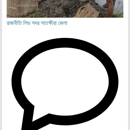
রাজনীতি
লিড
সদর
সাতক্ষীরা জেলা