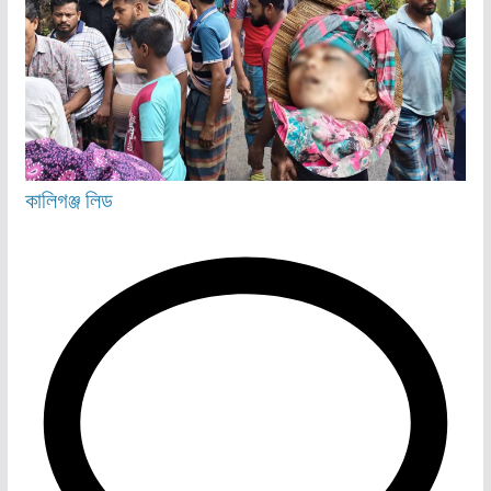
কালিগঞ্জ
লিড