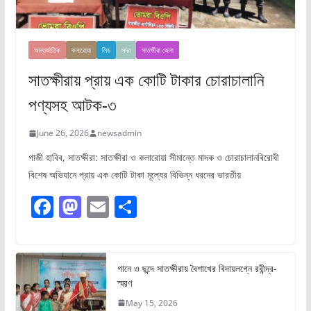
আন্তর্জাতিক
কলারোয়া
লিড
সদর
সাতক্ষীরা জেলা
সাতক্ষীরায় প্রায় এক কোটি টাকার চোরাচালানি
পণ্যসহ আটক-৩
June 26, 2026
newsadmin
গাজী হাবিব, সাতক্ষীরা: সাতক্ষীরা ও কলারোয়া সীমান্তে মাদক ও চোরাচালানবিরোধী
বিশেষ অভিযানে প্রায় এক কোটি টাকা মূল্যের বিভিন্ন ধরনের ভারতীয়
F
M
E
S
a
a
m
h
c
st
ai
ar
e
o
l
e
গানে ও ছন্দে সাতক্ষীরায় বৈশাখের বিদায়লগ্নে রবীন্দ্র-
স্মরণ
b
d
May 15, 2026