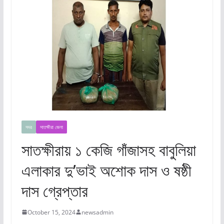
সদর
সাতক্ষীরা জেলা
সাতক্ষীরায় ১ কেজি গাঁজাসহ বাবুলিয়া
এলাকার দু’ভাই অশোক দাস ও ষষ্ঠী
দাস গ্রেপ্তার
October 15, 2024
newsadmin