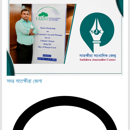
সদর
সাতক্ষীরা জেলা