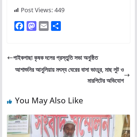
Post Views:
449
F
M
E
S
a
a
m
h
c
st
ai
ar
e
o
l
e
পাইকগাছা কৃষক দলের প্রস্তুতি সভা অনুষ্ঠিত
b
d
আশাশুনির আনুলিয়ায় মৎস্য ঘেরের বাসা ভাংচুর, মাছ লুট ও
o
o
মারপিটের অভিযোগ
o
n
k
You May Also Like