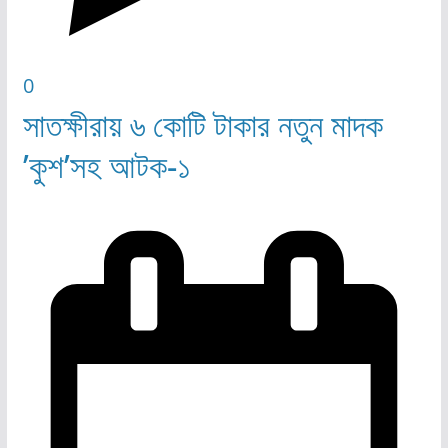
0
সাতক্ষীরায় ৬ কোটি টাকার নতুন মাদক
’কুশ’সহ আটক-১