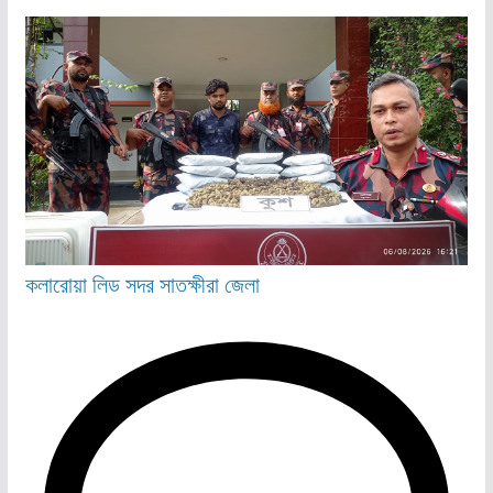
কলারোয়া
লিড
সদর
সাতক্ষীরা জেলা