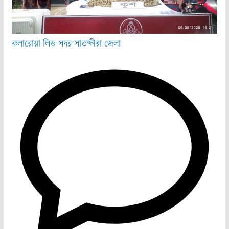
কলারোয়া
লিড
সদর
সাতক্ষীরা জেলা