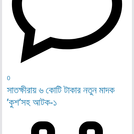
0
সাতক্ষীরায় ৬ কোটি টাকার নতুন মাদক
’কুশ’সহ আটক-১