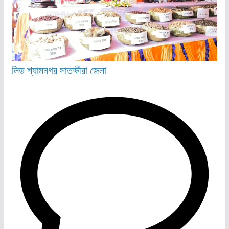
লিড
শ্যামনগর
সাতক্ষীরা জেলা