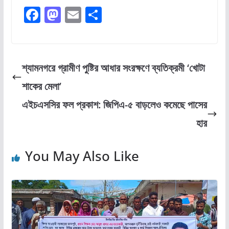
F
M
E
S
a
a
m
h
c
st
ai
ar
e
o
l
e
শ্যামনগরে গ্রামীণ পুষ্টির আধার সংরক্ষণে ব্যতিক্রমী ‘খোটা
b
d
শাকের মেলা’
o
o
এইচএসসির ফল প্রকাশ: জিপিএ-৫ বাড়লেও কমেছে পাসের
o
n
হার
k
You May Also Like