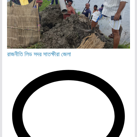
রাজনীতি
লিড
সদর
সাতক্ষীরা জেলা