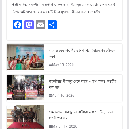
গাজী হাবিব, সাতক্ষীরা: সাতক্ষীরা ও কলারোয়া সীমান্তে মাদক ও চোরাচালানবিরোধী
বিশেষ অভিযানে প্রায় এক কোটি টাকা মূল্যের বিভিন্ন ধরনের ভারতীয়
F
M
E
S
a
a
m
h
c
st
ai
ar
e
o
l
e
গানে ও ছন্দে সাতক্ষীরায় বৈশাখের বিদায়লগ্নে রবীন্দ্র-
স্মরণ
b
d
May 15, 2026
o
o
o
n
সাতক্ষীরার সীমান্ত থেকে সাড়ে ৯ লাখ টাকার ভারতীয়
k
পণ্য জব্দ
April 10, 2026
ঈদে ভোমরা স্থলবন্দরে বাণিজ্য বন্ধ ১০ দিন, চলবে
যাত্রী পারাপার
March 17, 2026