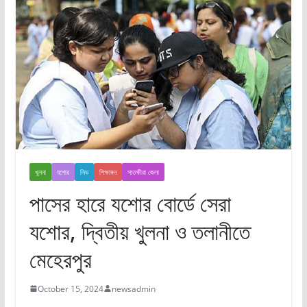
খুলনা
যশোর
লিড
শিক্ষাঙ্গন
সাতক্ষীরা জেলা
পাসের হারে যশোর বোর্ডে সেরা
যশোর, দ্বিতীয় খুলনা ও তলানীতে
মেহেরপুর
October 15, 2024
newsadmin