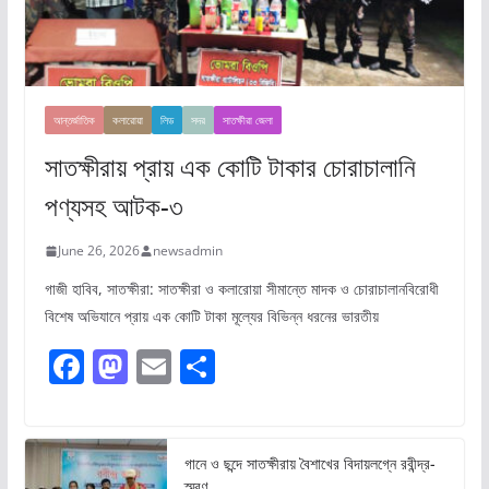
আন্তর্জাতিক
কলারোয়া
লিড
সদর
সাতক্ষীরা জেলা
সাতক্ষীরায় প্রায় এক কোটি টাকার চোরাচালানি
পণ্যসহ আটক-৩
June 26, 2026
newsadmin
গাজী হাবিব, সাতক্ষীরা: সাতক্ষীরা ও কলারোয়া সীমান্তে মাদক ও চোরাচালানবিরোধী
বিশেষ অভিযানে প্রায় এক কোটি টাকা মূল্যের বিভিন্ন ধরনের ভারতীয়
F
M
E
S
a
a
m
h
c
st
ai
ar
e
o
l
e
গানে ও ছন্দে সাতক্ষীরায় বৈশাখের বিদায়লগ্নে রবীন্দ্র-
স্মরণ