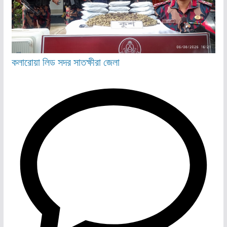
কলারোয়া
লিড
সদর
সাতক্ষীরা জেলা