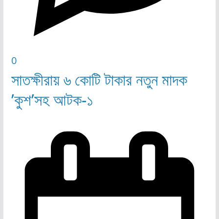
0
সাতক্ষীরায় ৬ কোটি টাকার নতুন মাদক
’কুশ’সহ আটক-১