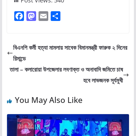
Post Views:
540
F
M
E
S
a
a
m
h
c
st
ai
ar
e
o
l
e
বিএনপি কর্মী হত্যা মামলায় সাবেক বিমানমন্ত্রী ফারুক ২ দিনের
b
d
রিমান্ডে
o
o
তালা – কলারোয়া উপজেলার লবণাক্ত ও অনাবাদি জমিতে চাষ
o
n
হবে লাভজনক সূর্যমুখী
k
You May Also Like