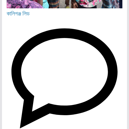
কালিগঞ্জ
লিড