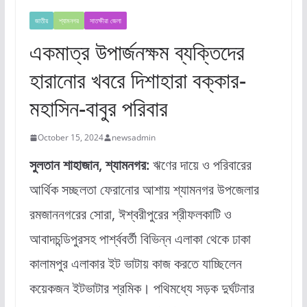
জাতীয়
শ্যামনগর
সাতক্ষীরা জেলা
একমাত্র উপার্জনক্ষম ব্যক্তিদের
হারানোর খবরে দিশাহারা বক্কার-
মহাসিন-বাবুর পরিবার
October 15, 2024
newsadmin
সুলতান শাহাজান, শ্যামনগর:
ঋণের দায়ে ও পরিবারের
আর্থিক সচ্ছলতা ফেরানোর আশায় শ্যামনগর উপজেলার
রমজাননগরের সোরা, ঈশ্বরীপুরের শ্রীফলকাটি ও
আবাদচন্ডিপুরসহ পার্শ্ববর্তী বিভিন্ন এলাকা থেকে ঢাকা
কালামপুর এলাকার ইট ভাটায় কাজ করতে যাচ্ছিলেন
কয়েকজন ইটভাটার শ্রমিক। পথিমধ্যে সড়ক দুর্ঘটনার