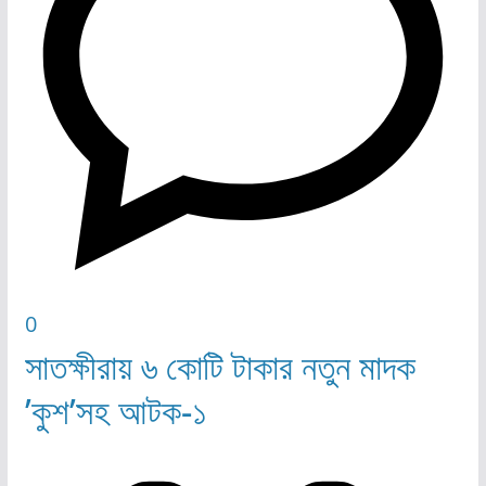
0
সাতক্ষীরায় ৬ কোটি টাকার নতুন মাদক
’কুশ’সহ আটক-১