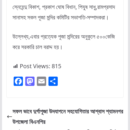
স্নেহেন্দু বিকাশ, প্রকাশ ঘোষ বিধান, পিযুষ সাধু,রামপ্রসাদ
সানাসহ সকল পূজা মন্দির কমিটির সভাপতি-সম্পাদকরা।
উল্লেখ্য,এবার প্রত্যেক পূজা মন্দিরের অনুকুলে ৫০০কেজি
করে সরকারি চাল বরাদ্দ হয়।
Post Views:
815
F
M
E
S
a
a
m
h
c
st
ai
ar
e
o
l
e
সফল ভাবে দুর্গাপূজা উদযাপনে সহযোগিতার আশ্বাস শ্যামনগর
b
d
উপজেলা বিএনপির
o
o