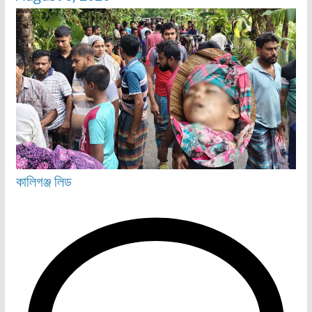
কালিগঞ্জ
লিড