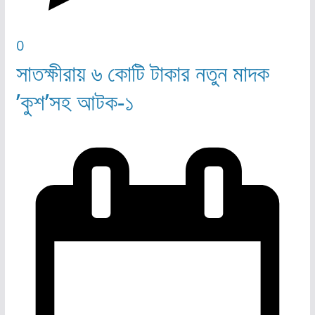
0
সাতক্ষীরায় ৬ কোটি টাকার নতুন মাদক
’কুশ’সহ আটক-১