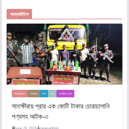
আন্তর্জাতিক
আন্তর্জাতিক
কলারোয়া
লিড
সদর
সাতক্ষীরা জেলা
সাতক্ষীরায় প্রায় এক কোটি টাকার চোরাচালানি
পণ্যসহ আটক-৩
June 26, 2026
newsadmin