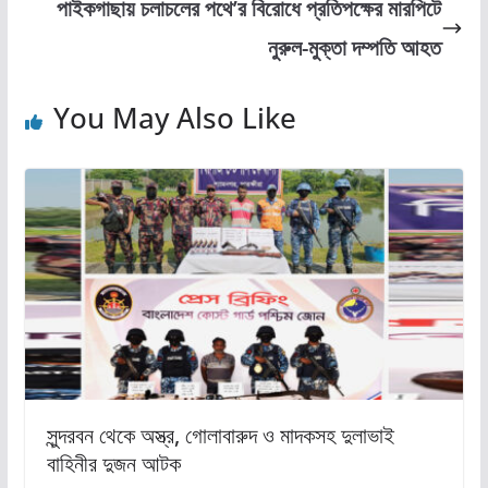
পাইকগাছায় চলাচলের পথে’র বিরোধে প্রতিপক্ষের মারপিটে
o
n
নুরুল-মুক্তা দম্পতি আহত
k
You May Also Like
সুন্দরবন থেকে অস্ত্র, গোলাবারুদ ও মাদকসহ দুলাভাই
বাহিনীর দুজন আটক