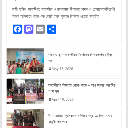
গাজী হাবিব, সাতক্ষীরা: সাতক্ষীরা ও কলারোয়া সীমান্তে মাদক ও চোরাচালানবিরোধী
বিশেষ অভিযানে প্রায় এক কোটি টাকা মূল্যের বিভিন্ন ধরনের ভারতীয়
F
M
E
S
a
a
m
h
c
st
ai
ar
e
o
l
e
গানে ও ছন্দে সাতক্ষীরায় বৈশাখের বিদায়লগ্নে রবীন্দ্র-
স্মরণ
b
d
May 15, 2026
o
o
o
n
সাতক্ষীরার সীমান্ত থেকে সাড়ে ৯ লাখ টাকার ভারতীয়
k
পণ্য জব্দ
April 10, 2026
ঈদে ভোমরা স্থলবন্দরে বাণিজ্য বন্ধ ১০ দিন, চলবে
যাত্রী পারাপার