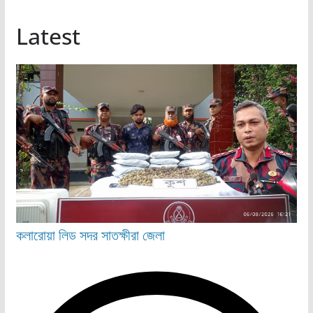
Latest
কলারোয়া
লিড
সদর
সাতক্ষীরা জেলা