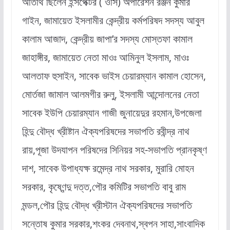
অতিথি ছিলেন ইন্সপেক্টর ( ওসি) অপারেশন রঞ্জন কুমার
গাইন, জামায়েত ইসলামীর কেন্দ্রীয় কর্মপরিষদ সদস্য আবুল
কালাম আজাদ, কেন্দ্রীয় জাপা’র সদস্য মোস্তফা কামাল
জাহাঙ্গীর, জামায়েত নেতা মাওঃ আমিনুল ইসলাম, মাওঃ
আলতাফ হুসাইন, সাবেক ভাইস চেয়ারম্যান কামাল হোসেন,
মোর্তজা জামাল আলমগীর রুলু, ইসলামী আন্দোলনের নেতা
সাবেক ইউপি চেয়ারম্যান গাজী জুনায়েদুর রহমান,উপজেলা
হিন্দু বৌদ্ধ খ্রীষ্টান ঐক্যপরিষদের সভাপতি রবীন্দ্র নাথ
রায়,পূজা উদযাপন পরিষদের সিনিয়র সহ-সভাপতি প্রানকৃষ্ণ
দাশ, সাবেক উপাধ্যক্ষ রমেন্দ্র নাথ সরকার, মুরারি মোহন
সরকার, কৃষ্ণেন্দু দত্ত,পৌর কমিটির সভাপতি বাবু রাম
মন্ডল,পৌর হিন্দু বৌদ্ধ খ্রীস্টান ঐক্যপরিষদের সভাপতি
সন্তোষ কুমার সরকার,শংকর দেবনাথ,স্বপন সাহা,সাংবাদিক