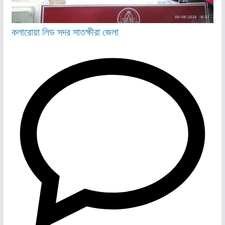
কলারোয়া
লিড
সদর
সাতক্ষীরা জেলা