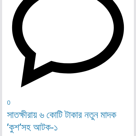
0
সাতক্ষীরায় ৬ কোটি টাকার নতুন মাদক
’কুশ’সহ আটক-১