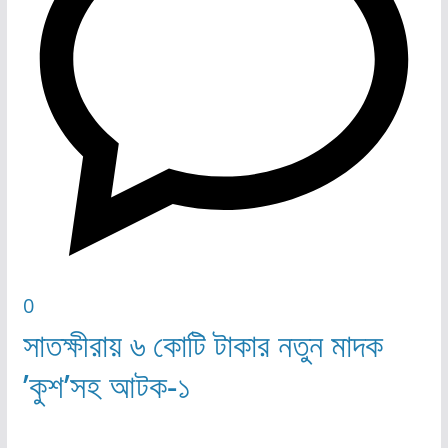
0
সাতক্ষীরায় ৬ কোটি টাকার নতুন মাদক
’কুশ’সহ আটক-১