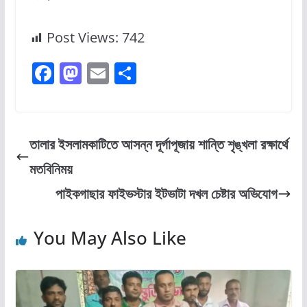
Post Views:
742
F
M
E
S
a
a
m
h
c
st
ai
ar
e
o
l
e
তালার ইসলামকাটিতে আসন্ন দূর্গাপূজায় শান্তি শৃঙ্খলা রক্ষার্থে
b
d
মতবিনিময়
o
o
পাইকগাছার ফাইভস্টার ইটভাটা দখল চেষ্টার অভিযোগ
o
n
k
You May Also Like