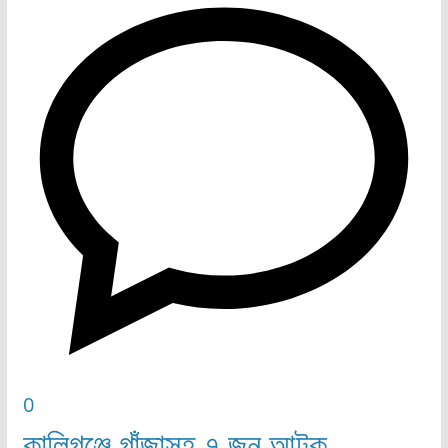
0
কালিগঞ্জে গাঁজাসহ ৭ জন আটক