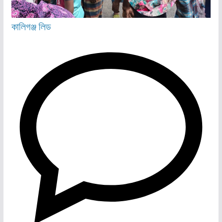
কালিগঞ্জ
লিড