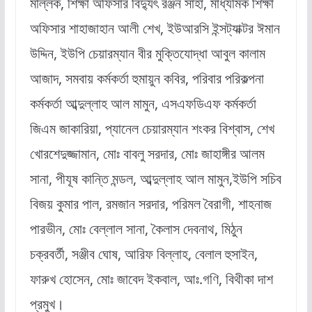
মল্লিক, শিক্ষা অফিসার বিদ্যুৎ রঞ্জন সাহা, মাধ্যমিক শিক্ষা
অফিসার শাহাজাহান আলী শেখ, ইউআরসি ইন্সট্যাক্টর ঈমান
উদ্দিন, ইউপি চেয়ারম্যান বীর মুক্তিযোদ্ধা আবুল কালাম
আজাদ, সমবায় কর্মকর্তা হুমায়ুন কবির, পরিবার পরিকল্পনা
কর্মকর্তা আব্দুল্লাহ আল মামুন, এসএফডিএফ কর্মকর্তা
জিএম জাকারিয়া, প্যানেল চেয়ারম্যান শংকর বিশ্বাস, শেখ
খোরশেদুজ্জামান, মোঃ বাবলু সরদার, মোঃ জাহাঙ্গীর আলম
সানা, পীযূষ কান্তি মন্ডল, আব্দুল্লাহ আল মামুন,ইউপি সচিব
বিজয় কুমার পাল, রমজান সরদার, পরিমল বৈরাগী, শাহনাজ
পারভীন, মোঃ বেল্লাল সানা, কৈলাস দেবনাথ, মিঠুন
চক্রবর্তী, সঞ্জীব ঘোষ, আরিফ বিল্লাহ, বেলাল হুসাইন,
ফারুখ হোসেন, মোঃ জাবেদ ইকবাল, আঃ.গণি, বিথীকা দাশ
প্রমুখ।