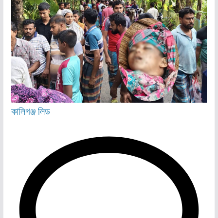
কালিগঞ্জ
লিড