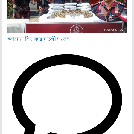
কলারোয়া
লিড
সদর
সাতক্ষীরা জেলা