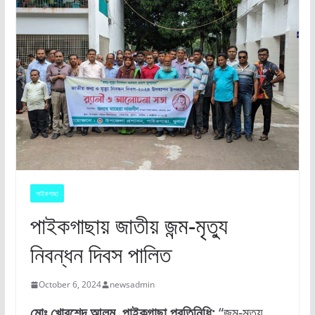
পাইকগাছা
পাইকগাছায় জাতীয় জন্ম-মৃত্যু
নিবন্ধন দিবস পালিত
October 6, 2024
newsadmin
মোঃ খোরশেদ আলম, পাইকগাছা প্রতিনিধি:
“জন্ম-মৃত্যু