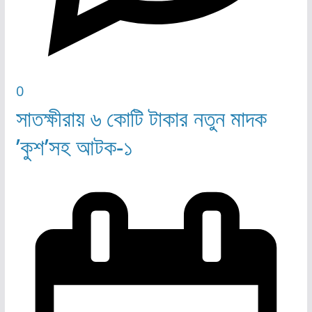
0
সাতক্ষীরায় ৬ কোটি টাকার নতুন মাদক
’কুশ’সহ আটক-১