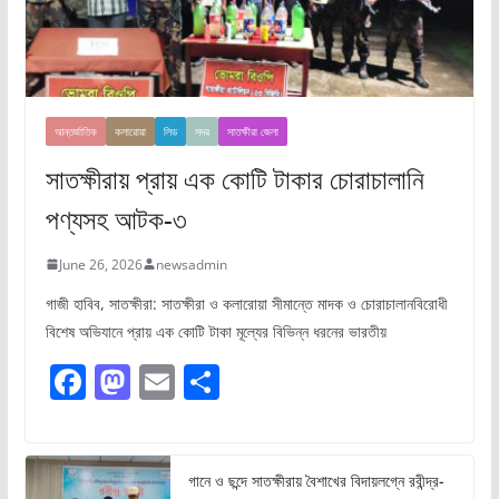
আন্তর্জাতিক
কলারোয়া
লিড
সদর
সাতক্ষীরা জেলা
সাতক্ষীরায় প্রায় এক কোটি টাকার চোরাচালানি
পণ্যসহ আটক-৩
June 26, 2026
newsadmin
গাজী হাবিব, সাতক্ষীরা: সাতক্ষীরা ও কলারোয়া সীমান্তে মাদক ও চোরাচালানবিরোধী
বিশেষ অভিযানে প্রায় এক কোটি টাকা মূল্যের বিভিন্ন ধরনের ভারতীয়
F
M
E
S
a
a
m
h
c
st
ai
ar
e
o
l
e
গানে ও ছন্দে সাতক্ষীরায় বৈশাখের বিদায়লগ্নে রবীন্দ্র-