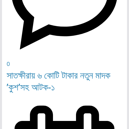
0
সাতক্ষীরায় ৬ কোটি টাকার নতুন মাদক
’কুশ’সহ আটক-১