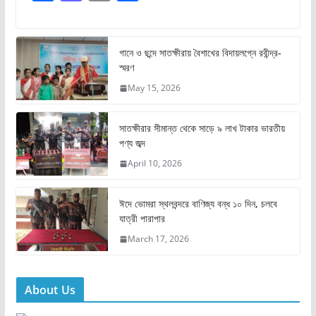
a
a
m
h
c
st
ai
ar
e
o
l
e
গানে ও ছন্দে সাতক্ষীরায় বৈশাখের বিদায়লগ্নে রবীন্দ্র-
স্মরণ
b
d
May 15, 2026
o
o
o
n
সাতক্ষীরার সীমান্ত থেকে সাড়ে ৯ লাখ টাকার ভারতীয়
k
পণ্য জব্দ
April 10, 2026
ঈদে ভোমরা স্থলবন্দরে বাণিজ্য বন্ধ ১০ দিন, চলবে
যাত্রী পারাপার
March 17, 2026
About Us