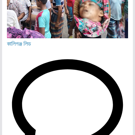
কালিগঞ্জ
লিড