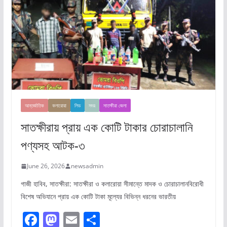
আন্তর্জাতিক
কলারোয়া
লিড
সদর
সাতক্ষীরা জেলা
সাতক্ষীরায় প্রায় এক কোটি টাকার চোরাচালানি
পণ্যসহ আটক-৩
June 26, 2026
newsadmin
গাজী হাবিব, সাতক্ষীরা: সাতক্ষীরা ও কলারোয়া সীমান্তে মাদক ও চোরাচালানবিরোধী
বিশেষ অভিযানে প্রায় এক কোটি টাকা মূল্যের বিভিন্ন ধরনের ভারতীয়
F
M
E
S