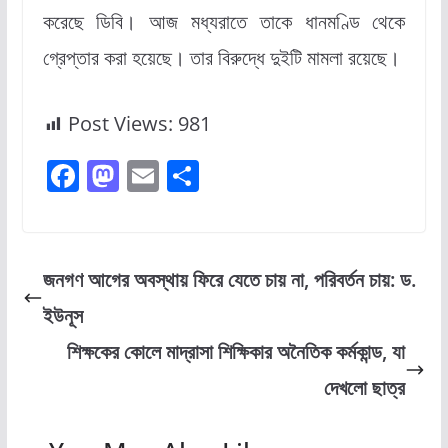
করেছে ডিবি। আজ মধ্যরাতে তাকে ধানমণ্ডি থেকে
গ্রেপ্তার করা হয়েছে। তার বিরুদ্ধে দুইটি মামলা রয়েছে।
Post Views:
981
F
M
E
S
a
a
m
h
c
st
ai
ar
e
o
l
e
জনগণ আগের অবস্থায় ফিরে যেতে চায় না, পরিবর্তন চায়: ড.
b
d
ইউনূস
o
o
শিক্ষকের কোলে মাদ্রাসা শিক্ষিকার অনৈতিক কর্মকান্ড, যা
o
n
দেখলো ছাত্র
k