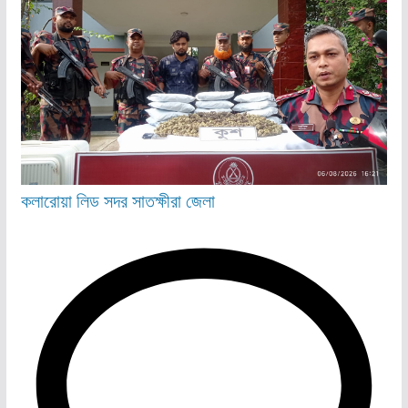
কলারোয়া
লিড
সদর
সাতক্ষীরা জেলা