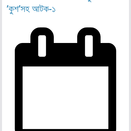
’কুশ’সহ আটক-১