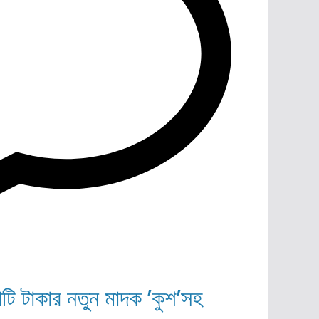
োটি টাকার নতুন মাদক ’কুশ’সহ