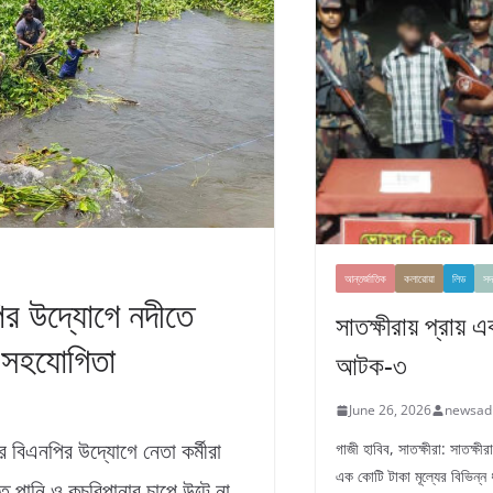
আন্তর্জাতিক
কলারোয়া
লিড
সদ
র উদ্যোগে নদীতে
সাতক্ষীরায় প্রায় 
র সহযোগিতা
আটক-৩
June 26, 2026
newsad
 বিএনপির উদ্যোগে নেতা কর্মীরা
গাজী হাবিব, সাতক্ষীরা: সাতক্ষ
এক কোটি টাকা মূল্যের বিভিন্ন
ে পানি ও কচুরিপানার চাপে উল্টে না