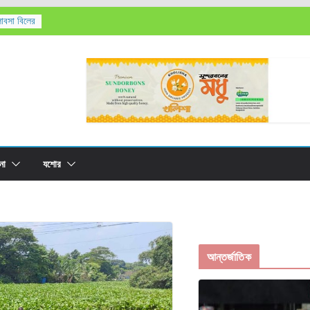
লাবসা বিলের
’সহ
তিক মৃত্যু,
রের
না
যশোর
আন্তর্জাতিক