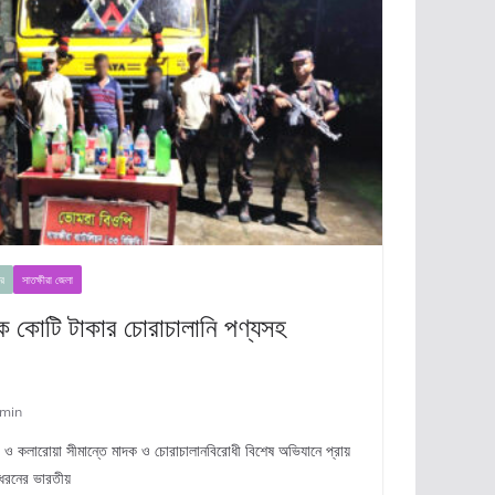
র
সাতক্ষীরা জেলা
এক কোটি টাকার চোরাচালানি পণ্যসহ
min
ীরা ও কলারোয়া সীমান্তে মাদক ও চোরাচালানবিরোধী বিশেষ অভিযানে প্রায়
 ধরনের ভারতীয়