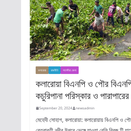
কলারোয়া
রাজনীতি
সাতক্ষীরা জেলা
কলারোয়া বিএনপি ও পৌর বিএনপি
কচুরিপানা পরিস্কার ও পারাপারে
September 20, 2024
newsadmin
মেহেদী সোহাগ, কলারোয়া: কলারোয়ায় বিএনপি ও পৌর
বেত্রাবতী নদীর উপরে ভেঙ্গে যাওয়া বেলি ব্রিজ টি যাত