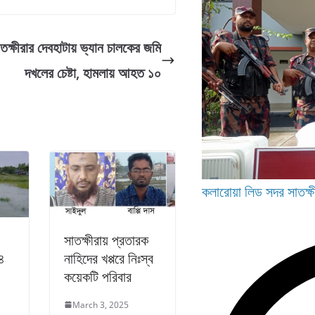
তক্ষীরার দেবহাটায় ভ্যান চালকের জমি
দখলের চেষ্টা, হামলায় আহত ১০
কলারোয়া
লিড
সদর
সাতক্ষ
সাতক্ষীরায় প্রতারক
 ৪
নাহিদের খপ্পরে নিঃস্ব
কয়েকটি পরিবার
March 3, 2025