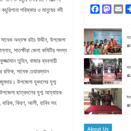
F
M
E
 কচুরিপানা পরিষ্কার ও মানুষের নদী
a
a
c
st
ai
e
o
l
গান
সাবেক অধ্যক্ষ রইচ উদ্দীন, উপজেলা
b
d
ল্লাহ, সাতক্ষীরা জেলা কমিটির সদস্য
o
o
জ্জামান তুহিন, বাজার ব্যবসায়ী
o
n
সাত
 রফিক, সাবেক চেয়ারম্যান
k
জুমদার। উপজেলা যুবদলের যুগ্ম
পজেলা ছাত্রদলের যুগ্ম আহ্বায়ক
ঈদে
লু, বারিক, কিরণ, আলী, হাবিব সহ
About Us