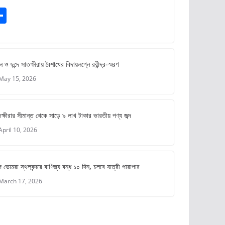
S
m
h
ar
e
ে ও ছন্দে সাতক্ষীরায় বৈশাখের বিদায়লগ্নে রবীন্দ্র-স্মরণ
May 15, 2026
ক্ষীরার সীমান্ত থেকে সাড়ে ৯ লাখ টাকার ভারতীয় পণ্য জব্দ
April 10, 2026
 ভোমরা স্থলবন্দরে বাণিজ্য বন্ধ ১০ দিন, চলবে যাত্রী পারাপার
March 17, 2026