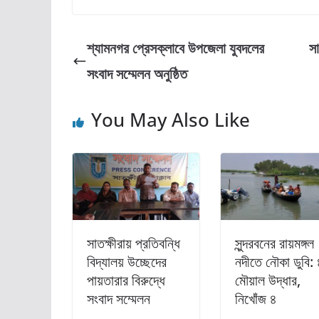
c
st
ai
ar
e
o
l
e
শ্যামনগর প্রেসক্লাবে উপজেলা যুবদলের
সা
b
d
সংবাদ সম্মেলন অনুষ্ঠিত
o
o
o
n
You May Also Like
k
সাতক্ষীরায় প্রতিবন্ধি
সুন্দরবনের রায়মঙ্গল
বিদ্যালয় উচ্ছেদের
নদীতে নৌকা ডুবি:
পায়তারার বিরুদ্ধে
মৌয়াল উদ্ধার,
সংবাদ সম্মেলন
নিখোঁজ ৪