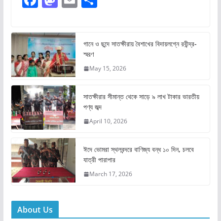
a
a
m
h
c
st
ai
ar
e
o
l
e
গানে ও ছন্দে সাতক্ষীরায় বৈশাখের বিদায়লগ্নে রবীন্দ্র-
স্মরণ
b
d
May 15, 2026
o
o
o
n
সাতক্ষীরার সীমান্ত থেকে সাড়ে ৯ লাখ টাকার ভারতীয়
k
পণ্য জব্দ
April 10, 2026
ঈদে ভোমরা স্থলবন্দরে বাণিজ্য বন্ধ ১০ দিন, চলবে
যাত্রী পারাপার
March 17, 2026
About Us