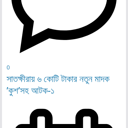
0
সাতক্ষীরায় ৬ কোটি টাকার নতুন মাদক
’কুশ’সহ আটক-১