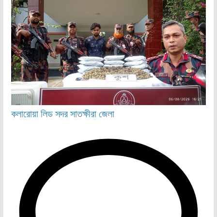
কলারোয়া
লিড
সদর
সাতক্ষীরা জেলা