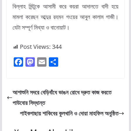
বিল্লাহ মিন্টুকে আসামী করে কয়রা আদালতে বাদী হয়ে
মামলা করেছন আব্দুর রহমন গংয়ের আবুল কালাম গাজী।
যেটা সম্পূর্ণ মিথ্যা ও বানোয়াট।
Post Views:
344
F
M
E
S
a
a
m
h
c
st
ai
ar
e
o
l
e
আশাশুনি সদরে বেড়িবাঁধে ভাঙন রোধে দ্রুত কাজ করতে
b
d
পাউবোর সিদ্ধান্ত
o
o
পাইকগাছায় শাকিবের কুলখানি ও দোয়া মাহফিল অনুষ্ঠিত
o
n
k