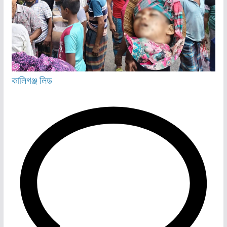
কালিগঞ্জ
লিড