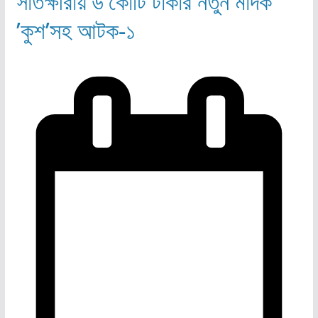
সাতক্ষীরায় ৬ কোটি টাকার নতুন মাদক
’কুশ’সহ আটক-১