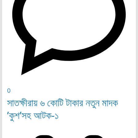
0
সাতক্ষীরায় ৬ কোটি টাকার নতুন মাদক
’কুশ’সহ আটক-১