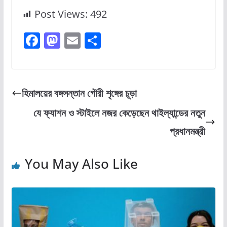
Post Views:
492
F
M
E
S
a
a
m
h
c
st
ai
ar
e
o
l
e
হিমালয়ের বঙ্গসন্তান গৌরী শৃঙ্গের চূড়া
b
d
যে ফ্যাশন ও স্টাইলে নজর কেড়েছেন থাইল্যান্ডের নতুন
o
o
প্রধানমন্ত্রী
o
n
k
You May Also Like