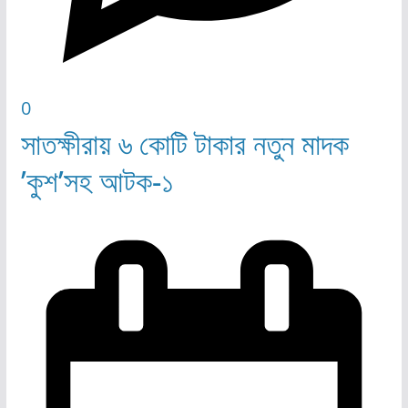
0
সাতক্ষীরায় ৬ কোটি টাকার নতুন মাদক
’কুশ’সহ আটক-১