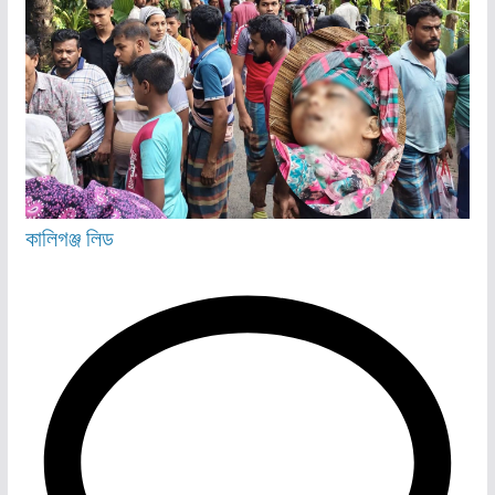
কালিগঞ্জ
লিড