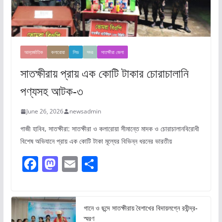
আন্তর্জাতিক
কলারোয়া
লিড
সদর
সাতক্ষীরা জেলা
সাতক্ষীরায় প্রায় এক কোটি টাকার চোরাচালানি
পণ্যসহ আটক-৩
June 26, 2026
newsadmin
গাজী হাবিব, সাতক্ষীরা: সাতক্ষীরা ও কলারোয়া সীমান্তে মাদক ও চোরাচালানবিরোধী
বিশেষ অভিযানে প্রায় এক কোটি টাকা মূল্যের বিভিন্ন ধরনের ভারতীয়
F
M
E
S
a
a
m
h
c
st
ai
ar
e
o
l
e
গানে ও ছন্দে সাতক্ষীরায় বৈশাখের বিদায়লগ্নে রবীন্দ্র-
স্মরণ