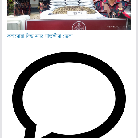
কলারোয়া
লিড
সদর
সাতক্ষীরা জেলা