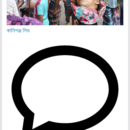
কালিগঞ্জ
লিড