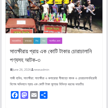
আন্তর্জাতিক
কলারোয়া
লিড
সদর
সাতক্ষীরা জেলা
সাতক্ষীরায় প্রায় এক কোটি টাকার চোরাচালানি
পণ্যসহ আটক-৩
June 26, 2026
newsadmin
গাজী হাবিব, সাতক্ষীরা: সাতক্ষীরা ও কলারোয়া সীমান্তে মাদক ও চোরাচালানবিরোধী
বিশেষ অভিযানে প্রায় এক কোটি টাকা মূল্যের বিভিন্ন ধরনের ভারতীয়
F
M
E
S
a
a
m
h