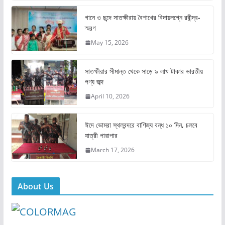
c
st
ai
ar
e
o
l
e
গানে ও ছন্দে সাতক্ষীরায় বৈশাখের বিদায়লগ্নে রবীন্দ্র-
স্মরণ
b
d
May 15, 2026
o
o
o
n
সাতক্ষীরার সীমান্ত থেকে সাড়ে ৯ লাখ টাকার ভারতীয়
k
পণ্য জব্দ
April 10, 2026
ঈদে ভোমরা স্থলবন্দরে বাণিজ্য বন্ধ ১০ দিন, চলবে
যাত্রী পারাপার
March 17, 2026
About Us