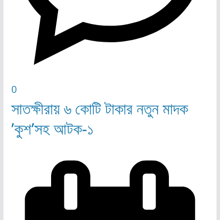
0
সাতক্ষীরায় ৬ কোটি টাকার নতুন মাদক
’কুশ’সহ আটক-১