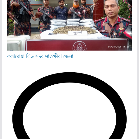
কলারোয়া
লিড
সদর
সাতক্ষীরা জেলা