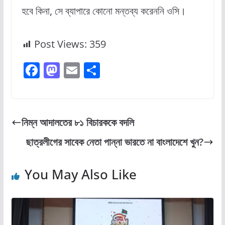
হবে কিনা, সে ব্যাপারে কোনো মন্তব্য করেননি ওসি।
Post Views:
359
F
M
E
S
a
a
m
h
c
st
ai
ar
e
o
l
e
নিম্ন আদালতের ৮১ বিচারককে বদলি
b
d
ছাত্রলীগের সাবেক নেতা পান্না ভারতে না বাংলাদেশে খুন?
o
o
o
n
You May Also Like
k