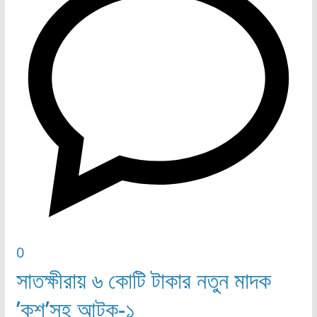
0
সাতক্ষীরায় ৬ কোটি টাকার নতুন মাদক
’কুশ’সহ আটক-১