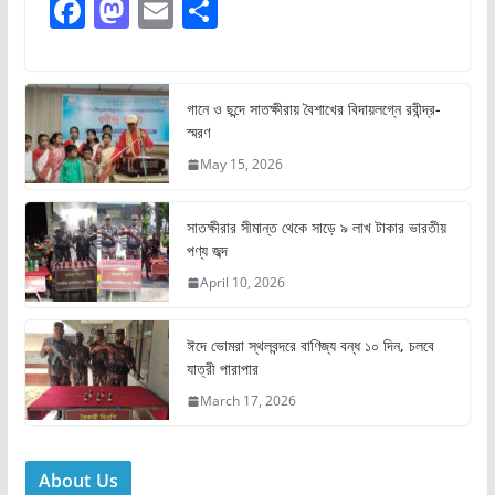
F
M
E
S
a
a
m
h
c
st
ai
ar
e
o
l
e
গানে ও ছন্দে সাতক্ষীরায় বৈশাখের বিদায়লগ্নে রবীন্দ্র-
স্মরণ
b
d
May 15, 2026
o
o
o
n
সাতক্ষীরার সীমান্ত থেকে সাড়ে ৯ লাখ টাকার ভারতীয়
k
পণ্য জব্দ
April 10, 2026
ঈদে ভোমরা স্থলবন্দরে বাণিজ্য বন্ধ ১০ দিন, চলবে
যাত্রী পারাপার
March 17, 2026
About Us