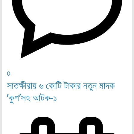
0
সাতক্ষীরায় ৬ কোটি টাকার নতুন মাদক
’কুশ’সহ আটক-১