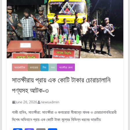
আন্তর্জাতিক
কলারোয়া
লিড
সদর
সাতক্ষীরা জেলা
সাতক্ষীরায় প্রায় এক কোটি টাকার চোরাচালানি
পণ্যসহ আটক-৩
June 26, 2026
newsadmin
গাজী হাবিব, সাতক্ষীরা: সাতক্ষীরা ও কলারোয়া সীমান্তে মাদক ও চোরাচালানবিরোধী
বিশেষ অভিযানে প্রায় এক কোটি টাকা মূল্যের বিভিন্ন ধরনের ভারতীয়