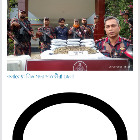
কলারোয়া
লিড
সদর
সাতক্ষীরা জেলা