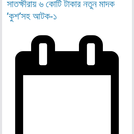
সাতক্ষীরায় ৬ কোটি টাকার নতুন মাদক
’কুশ’সহ আটক-১