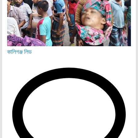
কালিগঞ্জ
লিড