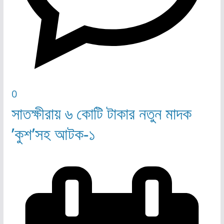
0
সাতক্ষীরায় ৬ কোটি টাকার নতুন মাদক
’কুশ’সহ আটক-১