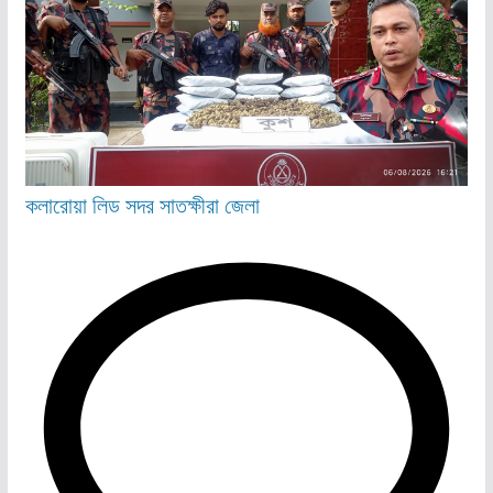
কলারোয়া
লিড
সদর
সাতক্ষীরা জেলা