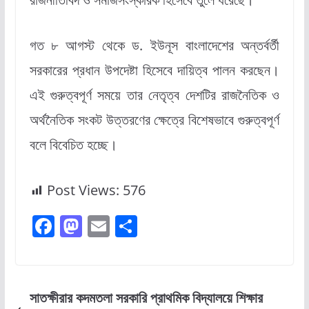
গত ৮ আগস্ট থেকে ড. ইউনূস বাংলাদেশের অন্তর্বর্তী
সরকারের প্রধান উপদেষ্টা হিসেবে দায়িত্ব পালন করছেন।
এই গুরুত্বপূর্ণ সময়ে তার নেতৃত্ব দেশটির রাজনৈতিক ও
অর্থনৈতিক সংকট উত্তরণের ক্ষেত্রে বিশেষভাবে গুরুত্বপূর্ণ
বলে বিবেচিত হচ্ছে।
Post Views:
576
F
M
E
S
a
a
m
h
c
st
ai
ar
e
o
l
e
সাতক্ষীরার কদমতলা সরকারি প্রাথমিক বিদ্যালয়ে শিক্ষার