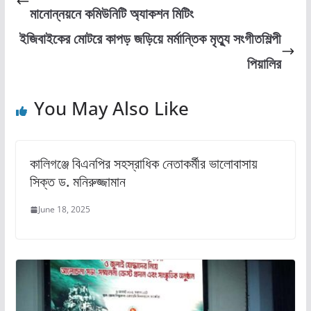
b
d
মানোন্নয়নে কমিউনিটি অ্যাকশন মিটিং
o
o
ইজিবাইকের মোটরে কাপড় জড়িয়ে মর্মান্তিক মৃত্যু সংগীতশিল্পী
o
n
পিয়ালির
k
You May Also Like
কালিগঞ্জে বিএনপির সহস্রাধিক নেতাকর্মীর ভালোবাসায়
সিক্ত ড. মনিরুজ্জামান
June 18, 2025