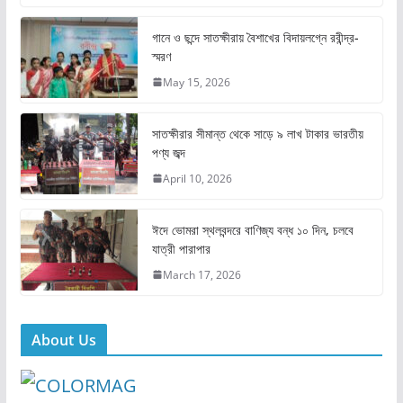
c
st
ai
ar
e
o
l
e
গানে ও ছন্দে সাতক্ষীরায় বৈশাখের বিদায়লগ্নে রবীন্দ্র-
স্মরণ
b
d
May 15, 2026
o
o
o
n
সাতক্ষীরার সীমান্ত থেকে সাড়ে ৯ লাখ টাকার ভারতীয়
k
পণ্য জব্দ
April 10, 2026
ঈদে ভোমরা স্থলবন্দরে বাণিজ্য বন্ধ ১০ দিন, চলবে
যাত্রী পারাপার
March 17, 2026
About Us