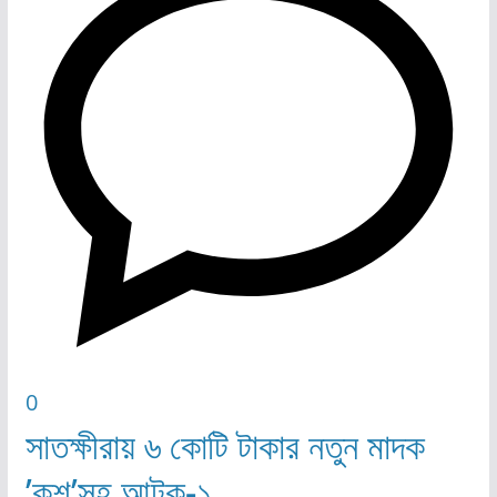
0
সাতক্ষীরায় ৬ কোটি টাকার নতুন মাদক
’কুশ’সহ আটক-১