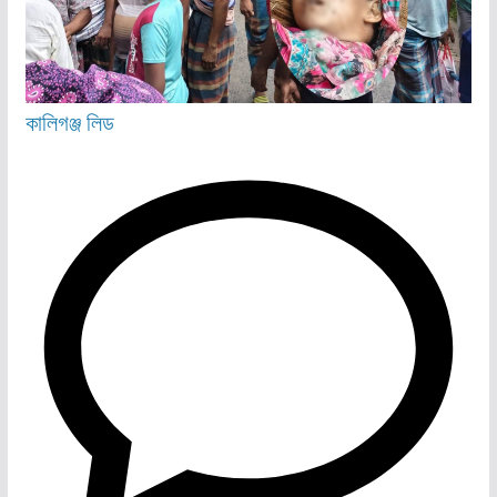
কালিগঞ্জ
লিড