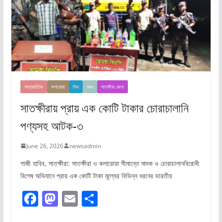
আন্তর্জাতিক
কলারোয়া
লিড
সদর
সাতক্ষীরা জেলা
সাতক্ষীরায় প্রায় এক কোটি টাকার চোরাচালানি
পণ্যসহ আটক-৩
June 26, 2026
newsadmin
গাজী হাবিব, সাতক্ষীরা: সাতক্ষীরা ও কলারোয়া সীমান্তে মাদক ও চোরাচালানবিরোধী
বিশেষ অভিযানে প্রায় এক কোটি টাকা মূল্যের বিভিন্ন ধরনের ভারতীয়
F
M
E
S
a
a
m
h