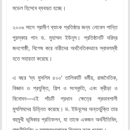
মডেল হিসেবে ব্যবহৃত হচ্ছে।
২০০৬ সালে গ্রামীণ ব্যাংক প্রতিষ্ঠার জন্য নোবেল শান্তি
পুরস্কার পান ড. মুহাম্মদ ইউনূস। প্রতিষ্ঠানটি দরিদ্র
জনগোষ্ঠী, বিশেষ করে নারীদের অর্থনৈতিকভাবে স্বাবলম্বী
হতে সহায়তা করেছে।
এ বছর ‘দ্য মুসলিম ৫০০’ তালিকাটি ধর্মীয়, রাজনৈতিক,
বিজ্ঞান ও প্রযুক্তি, শিল্প ও সংস্কৃতি, এবং ক্রীড়া ও
বিনোদন—এই পাঁচটি প্রধান ক্ষেত্রে প্রভাবশালী
মুসলিমদের চিহ্নিত করেছে। ড. ইউনূসের অন্তর্ভুক্তি তার
বহুমুখী ভূমিকার প্রতিফলন, যা তাকে একজন অর্থনীতিবিদ,
রাজনীতিবিদ ও সমাজসংস্কারক হিসেবে তুলে ধরেছে।