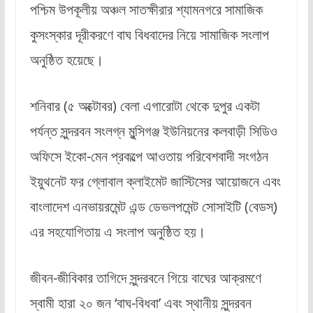
পশ্চিম উপকূলীয় অঞ্চল সাতক্ষীরার শ্যামনগরে সামাজিক
কুসংস্কার দূরীকরণে বাঘ বিধবাদের নিয়ে সামাজিক সংলাপ
অনুষ্ঠিত হয়েছে।
শনিবার (৫ অক্টোবর) বেলা এগারোটা থেকে দুপুর একটা
পর্যন্ত সুন্দরবন সংলগ্ন মুন্সিগঞ্জ ইউনিয়নের কলবাড়ী সিডিও
অফিসে ইকো-মেন প্রকল্পে আওতায় পরিবেশবাদী সংগঠন
ইয়ুথনেট ফর গ্লোবাল ক্লাইমেট জাস্টিসের আয়োজনে এবং
বাংলাদেশ এনভায়রমেন্ট এন্ড ডেভলপমেন্ট সোসাইটি (বেডস্)
এর সহযোগিতায় এ সংলাপ অনুষ্ঠিত হয়।
জীবন-জীবিকার তাগিদে সুন্দরবনে গিয়ে বাঘের আক্রমণে
স্বামী হারা ২০ জন ‘বাঘ-বিধবা’ এবং স্থানীয় সুন্দরবন