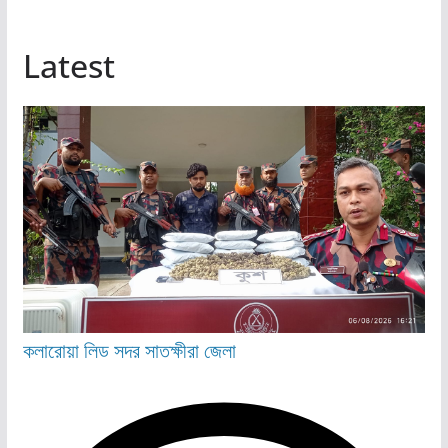
Latest
কলারোয়া
লিড
সদর
সাতক্ষীরা জেলা