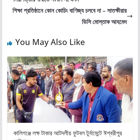
o
o
শিক্ষা প্রতিষ্ঠানে কোন কোচিং বাণিজ্য চলবে না – সাতক্ষীরার
o
n
ডিসি মোস্তাক আহমেদ
k
You May Also Like
কালিগঞ্জে লক্ষ টাকার আটদলীয় ফুটবল টুর্নামেন্টে ঈশ্বরীপুর