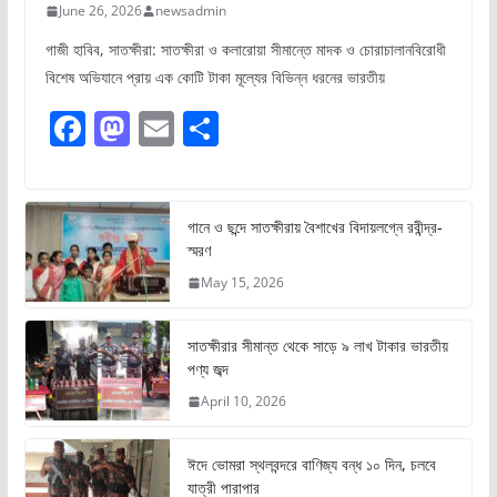
June 26, 2026
newsadmin
গাজী হাবিব, সাতক্ষীরা: সাতক্ষীরা ও কলারোয়া সীমান্তে মাদক ও চোরাচালানবিরোধী
বিশেষ অভিযানে প্রায় এক কোটি টাকা মূল্যের বিভিন্ন ধরনের ভারতীয়
F
M
E
S
a
a
m
h
c
st
ai
ar
e
o
l
e
গানে ও ছন্দে সাতক্ষীরায় বৈশাখের বিদায়লগ্নে রবীন্দ্র-
স্মরণ
b
d
May 15, 2026
o
o
o
n
সাতক্ষীরার সীমান্ত থেকে সাড়ে ৯ লাখ টাকার ভারতীয়
k
পণ্য জব্দ
April 10, 2026
ঈদে ভোমরা স্থলবন্দরে বাণিজ্য বন্ধ ১০ দিন, চলবে
যাত্রী পারাপার