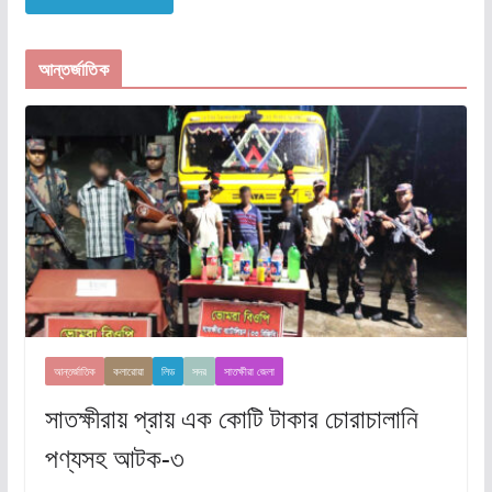
আন্তর্জাতিক
আন্তর্জাতিক
কলারোয়া
লিড
সদর
সাতক্ষীরা জেলা
সাতক্ষীরায় প্রায় এক কোটি টাকার চোরাচালানি
পণ্যসহ আটক-৩