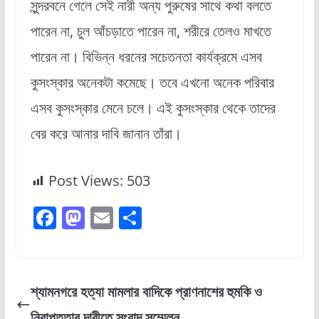
সুন্দরবনে গেলে সেই নারী অন্য পুরুষের সাথে কথা বলতে
পারেন না, চুল আঁচড়াতে পারেন না, শরীরে তেলও মাখতে
পারেন না। বিভিন্ন ধরনের সচেতনতা কার্যক্রমে এসব
কুসংস্কার অনেকটা কমেছে। তবে এখনো অনেক পরিবার
এসব কুসংস্কার মেনে চলে। এই কুসংস্কার থেকে তাদের
বের করে আনার দাবি জানান তাঁরা।
Post Views:
503
F
M
E
S
a
a
m
h
c
st
ai
ar
e
o
l
e
শ্যামনগরে হত্যা মামলার বাদিকে প্রাণনাশের হুমকি ও
b
d
নিরাপত্তার দাবীতে সংবাদ সম্মেলন