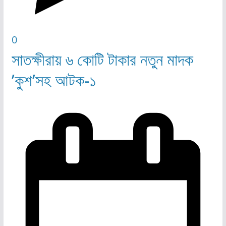
0
সাতক্ষীরায় ৬ কোটি টাকার নতুন মাদক
’কুশ’সহ আটক-১