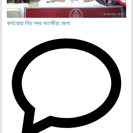
কলারোয়া
লিড
সদর
সাতক্ষীরা জেলা