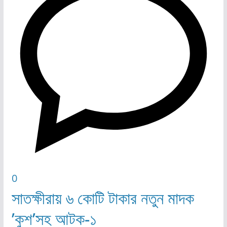
0
সাতক্ষীরায় ৬ কোটি টাকার নতুন মাদক
’কুশ’সহ আটক-১