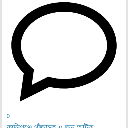
0
কালিগঞ্জে গাঁজাসহ ৭ জন আটক