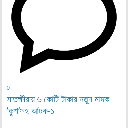
0
সাতক্ষীরায় ৬ কোটি টাকার নতুন মাদক
’কুশ’সহ আটক-১