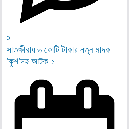
0
সাতক্ষীরায় ৬ কোটি টাকার নতুন মাদক
’কুশ’সহ আটক-১