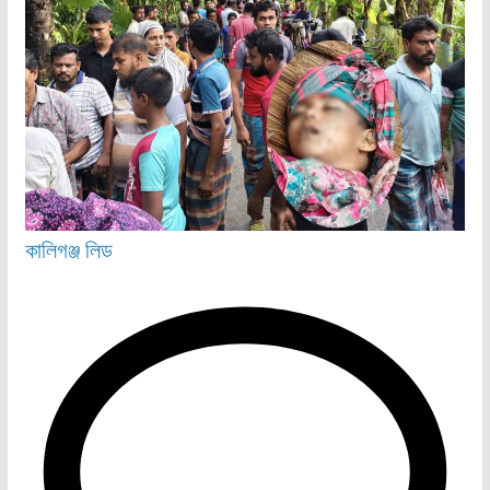
কালিগঞ্জ
লিড