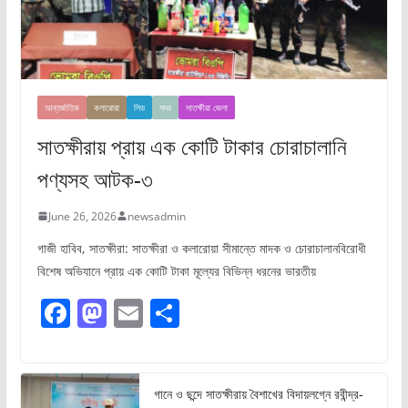
আন্তর্জাতিক
কলারোয়া
লিড
সদর
সাতক্ষীরা জেলা
সাতক্ষীরায় প্রায় এক কোটি টাকার চোরাচালানি
পণ্যসহ আটক-৩
June 26, 2026
newsadmin
গাজী হাবিব, সাতক্ষীরা: সাতক্ষীরা ও কলারোয়া সীমান্তে মাদক ও চোরাচালানবিরোধী
বিশেষ অভিযানে প্রায় এক কোটি টাকা মূল্যের বিভিন্ন ধরনের ভারতীয়
F
M
E
S
a
a
m
h
c
st
ai
ar
e
o
l
e
গানে ও ছন্দে সাতক্ষীরায় বৈশাখের বিদায়লগ্নে রবীন্দ্র-