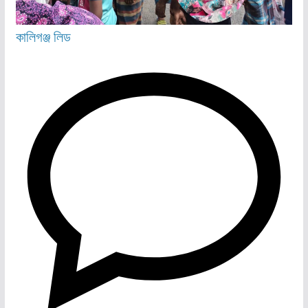
কালিগঞ্জ
লিড