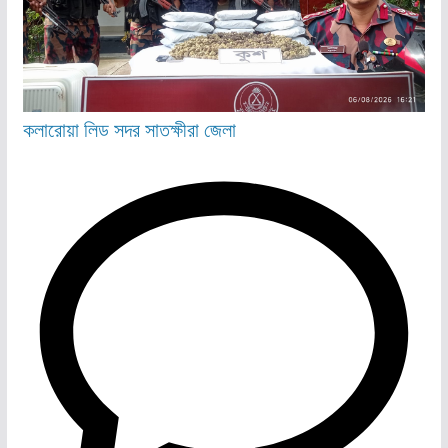
কলারোয়া
লিড
সদর
সাতক্ষীরা জেলা