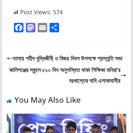
Post Views:
574
F
M
E
S
a
a
m
h
c
st
ai
ar
e
o
l
e
তালায় শহীদ বুদ্ধিজীবী ও বিজয় দিবস উপলক্ষে প্রস্তুতি সভা
b
d
কালিগঞ্জের স্কুলে ৮১০ দিন অনুপস্থিত থাকা শিক্ষিকা মনিরা’র
o
o
বরখাস্তের দাবি এলাকাবাসীর
o
n
k
You May Also Like