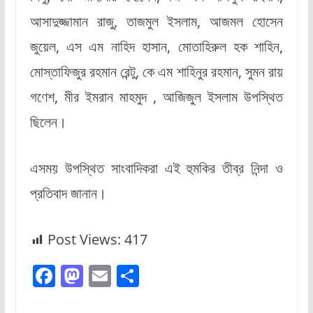
আসাদুজ্জামান রাজু, তাজমুল ইসলাম, আজমল হোসেন
জুয়েল, এস এম নাহিদ হাসান, মোতাহিরুল হক শাহিন,
মোস্তাফিজুর রহমান রেন্টু, কে এম শাহিনুর রহমান, সুমন রায়
গণেশ, মীর ইমরান মাহমুদ , আজিজুল ইসলাম উপস্থিত
ছিলেন।
এসময় উপস্থিত সাংবাদিকরা এই হুমকির তীব্র নিন্দা ও
প্রতিবাদ জানান।
Post Views:
417
F
M
E
S
a
a
m
h