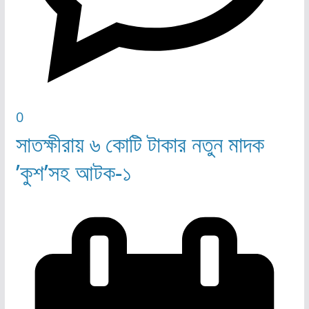
0
সাতক্ষীরায় ৬ কোটি টাকার নতুন মাদক
’কুশ’সহ আটক-১