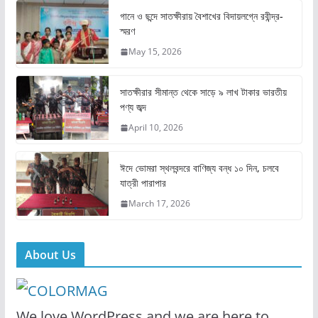
e
o
l
e
গানে ও ছন্দে সাতক্ষীরায় বৈশাখের বিদায়লগ্নে রবীন্দ্র-
স্মরণ
b
d
May 15, 2026
o
o
o
n
সাতক্ষীরার সীমান্ত থেকে সাড়ে ৯ লাখ টাকার ভারতীয়
k
পণ্য জব্দ
April 10, 2026
ঈদে ভোমরা স্থলবন্দরে বাণিজ্য বন্ধ ১০ দিন, চলবে
যাত্রী পারাপার
March 17, 2026
About Us
We love WordPress and we are here to