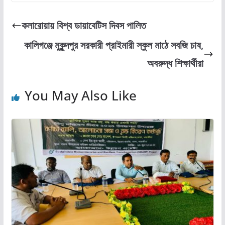
c
st
ai
ar
e
o
l
e
কলারোয়ায় বিশ্ব ডায়াবেটিস দিবস পালিত
b
d
কালিগঞ্জে মুকুন্দপুর সরকারী প্রাইমারী স্কুল মাঠে সবজি চাষ,
o
o
অবরুদ্ধ শিক্ষার্থীরা
o
n
k
You May Also Like