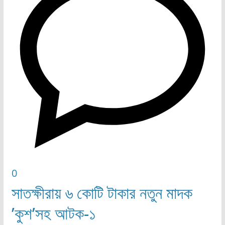
0
সাতক্ষীরায় ৬ কোটি টাকার নতুন মাদক
’কুশ’সহ আটক-১