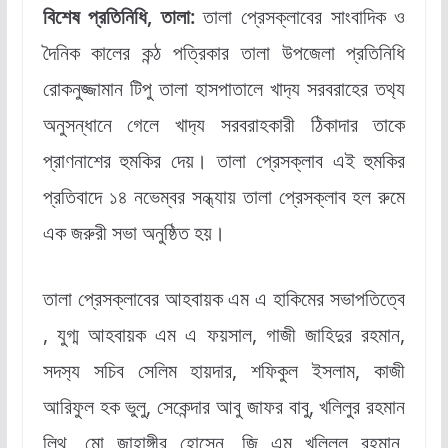
বিশেষ প্রতিনিধি, তালা:
তালা প্রেসক্লাবের সাংবাদিক ও
দৈনিক কালের কন্ঠ পত্রিকার তালা উপজেলা প্রতিনিধি
রোকনুজ্জামান টিপু তালা হাসপাতালে খাদ‍্য সরবরাহের তথ‍্য
অনুসন্ধানে গেলে খাদ‍্য সরবরাহকারী ঠিকাদার তাকে
প্রাণনাশের হুমকির দেয়। তালা প্রেসক্লাব এই হুমকির
প্রতিবাদে ১৪ নভেম্বর সন্ধ্যায় তালা প্রেসক্লাব হল রুমে
এক জরুরী সভা অনুষ্ঠিত হয়।
তালা প্রেসক্লাবের আহবায়ক এম এ হাকিমের সভাপতিত্বে
, যুগ্ম আহবায়ক এম এ ফয়সাল, গাজী জাহিদুর রহমান,
সদস‍্য সচিব সেলিম হায়দার, শফিকুল ইসলাম, কাজী
আরিফুল হক ভুলু, সেকেন্দার আবু জাফর বাবু, খলিলুর রহমান
লিথু, মো জাহাঙ্গীর হোসেন, জি এম খলিলুল রহমান,