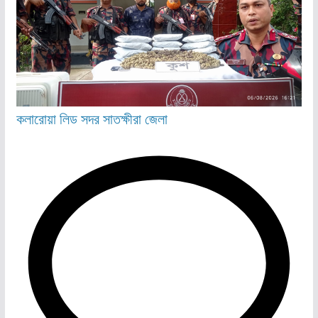
কলারোয়া
লিড
সদর
সাতক্ষীরা জেলা