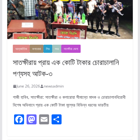
আন্তর্জাতিক
কলারোয়া
লিড
সদর
সাতক্ষীরা জেলা
সাতক্ষীরায় প্রায় এক কোটি টাকার চোরাচালানি
পণ্যসহ আটক-৩
June 26, 2026
newsadmin
গাজী হাবিব, সাতক্ষীরা: সাতক্ষীরা ও কলারোয়া সীমান্তে মাদক ও চোরাচালানবিরোধী
বিশেষ অভিযানে প্রায় এক কোটি টাকা মূল্যের বিভিন্ন ধরনের ভারতীয়
F
M
E
S
a
a
m
h
c
st
ai
ar