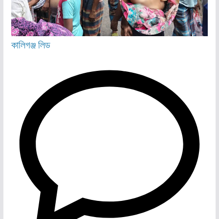
কালিগঞ্জ
লিড