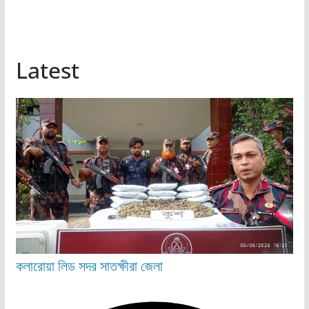
Latest
কলারোয়া
লিড
সদর
সাতক্ষীরা জেলা