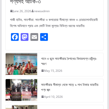
পণ্যসহ আটক-৩
June 26, 2026
newsadmin
গাজী হাবিব, সাতক্ষীরা: সাতক্ষীরা ও কলারোয়া সীমান্তে মাদক ও চোরাচালানবিরোধী
বিশেষ অভিযানে প্রায় এক কোটি টাকা মূল্যের বিভিন্ন ধরনের ভারতীয়
F
M
E
S
a
a
m
h
c
st
ai
ar
e
o
l
e
গানে ও ছন্দে সাতক্ষীরায় বৈশাখের বিদায়লগ্নে রবীন্দ্র-
স্মরণ
b
d
May 15, 2026
o
o
o
n
সাতক্ষীরার সীমান্ত থেকে সাড়ে ৯ লাখ টাকার ভারতীয়
k
পণ্য জব্দ
April 10, 2026