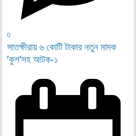
0
সাতক্ষীরায় ৬ কোটি টাকার নতুন মাদক
’কুশ’সহ আটক-১