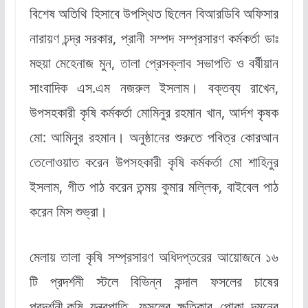
বিশেষ অতিথি হিসাবে উপস্থিত ছিলেন বিআরডিবি অফিসার
নারায়ণ চন্দ্র সরকার, প্রানী সম্পদ সম্প্রসারণ কর্মকর্তা ডাঃ
মহুয়া মেহেনাজ মুন, তালা প্রেসক্লাব সভাপতি ও বর্ষীয়ান
সাংবাদিক এস.এম নজরুল ইসলাম। বক্তব্য রাখেন,
উপসহকারী কৃষি কর্মকর্তা মোমিনুর রহমান খান, আর্দশ কৃষক
মো: আমিনুর রহমান। অনুষ্ঠানের শুরুতে পবিত্র কোরআন
তেলোওয়াত করেন উপসহকারী কৃষি কর্মকর্তা মো শাহিনুর
ইসলাম, গীত পাঠ করেন তন্ময় কুমার মল্লিক, বাইবেল পাঠ
করেন মিস শুভ্রা।
মেলায় তালা কৃষি সম্প্রসারণ অধিদপ্তরের আয়োজনে ১৬
টি প্রদর্শনী স্টলে বিভিন্ন কন্দাল ফসলের চাষের
প্রদর্শনী,কৃষি যন্ত্রপাতি, ফসলের ক্ষতিকার পোকা দমনের