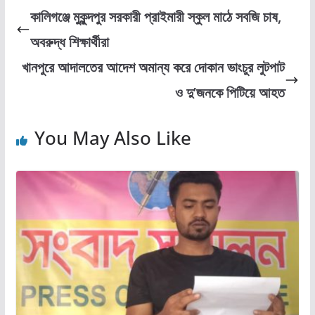
e
o
l
e
কালিগঞ্জে মুকুন্দপুর সরকারী প্রাইমারী স্কুল মাঠে সবজি চাষ,
b
d
অবরুদ্ধ শিক্ষার্থীরা
o
o
খানপুরে আদালতের আদেশ অমান্য করে দোকান ভাংচুর লুটপাট
o
n
ও দু’জনকে পিটিয়ে আহত
k
You May Also Like