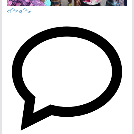
কালিগঞ্জ
লিড