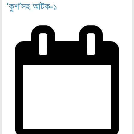
’কুশ’সহ আটক-১