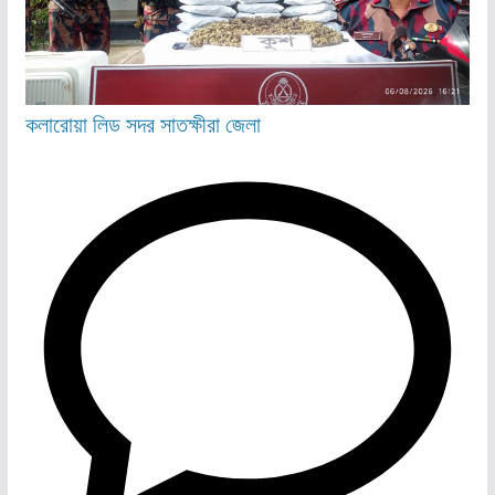
কলারোয়া
লিড
সদর
সাতক্ষীরা জেলা