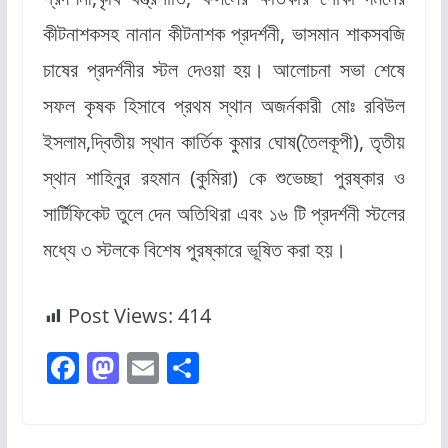
কীটনাশকসহ নানান কীটনাশক প্রদর্শনী, ভাসমান শাকসবজি
চাষের প্রদর্শনীর স্টল দেওয়া হয়। আলোচনা সভা শেষে
সফল কৃষক হিসাবে প্রথম স্থান অজর্নকারী মোঃ রবিউল
ইসলাম,দ্বিতীয় স্থান কার্তিক কুমার ঘোষ(তৈলকূপী), তৃতীয়
স্থান শাহিনুর রহমান (কুমিরা) কে শুভেচ্ছা পুরষ্কার ও
সার্টিফিকেট তুলে দেন অতিথিরা এবং ১৬ টি প্রদর্শনী স্টলের
মধ্যে ৩ স্টলকে বিশেষ পুরষ্কারে ভূষিত করা হয়।
Post Views:
414
F
M
E
S
a
a
m
h
c
st
ai
ar