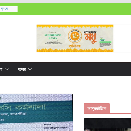
 ধ্বংস
রের
লাবসা বিলের
০ লক্ষ বীজ
না
যশোর
আন্তর্জাতিক