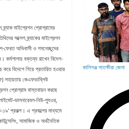
ব্র্যাক মাইগ্রেশন প্রোগ্রামের
িদের সক্সেগ ব্র্যাকের মাইগ্রেশন
িদেশ-ফেরত অভিবাসী ও গমনেচ্ছুদের
 কর্মশালায় বক্তব্য রাখেন বিদেশ-
কালিগঞ্জ
সাতক্ষীরা জেলা
চ করে বিদেশে গিয়ে প্রতারিত হওয়ার
িএফ) সহায়তায় কেএফডাব্লিউ
গ্রেশন প্রোগ্রাম বাস্তবায়ন করছে
্লাইমেট-ভালনারেবল-নিউ-প্যুওর,
িড-১৯’ প্রকল্প। এ প্রকল্পের মাধ্যমে
কাউন্সেলিং, সামাজিক ও অর্থনৈতিক