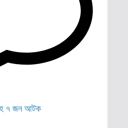
জাসহ ৭ জন আটক