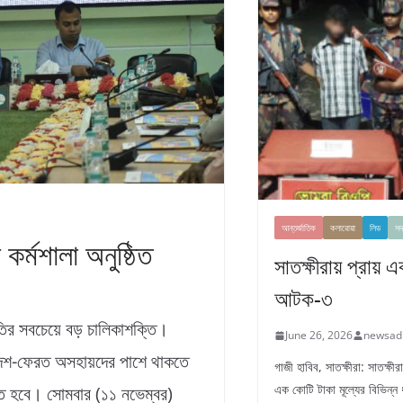
আন্তর্জাতিক
কলারোয়া
লিড
সদ
 কর্মশালা অনুষ্ঠিত
সাতক্ষীরায় প্রায় 
আটক-৩
ীতির সবচেয়ে বড় চালিকাশক্তি।
June 26, 2026
newsad
দেশ-ফেরত অসহায়দের পাশে থাকতে
গাজী হাবিব, সাতক্ষীরা: সাতক্ষ
এক কোটি টাকা মূল্যের বিভিন্ন
ে হবে। সোমবার (১১ নভেম্বর)