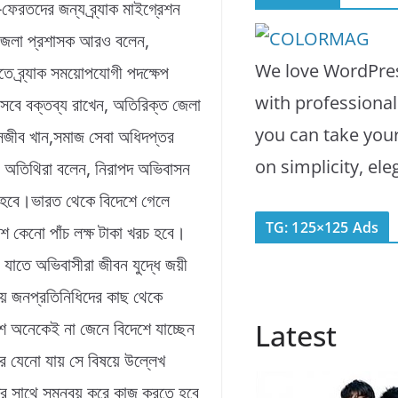
ফেরতদের জন্য ব্র্যাক মাইগ্রেশন
ে জেলা প্রশাসক আরও বলেন,
We love WordPres
তে ব্র্যাক সময়োপযোগী পদক্ষেপ
with professiona
েবে বক্তব্য রাখেন, অতিরিক্ত জেলা
you can take you
 সজীব খান,সমাজ সেবা অধিদপ্তর
on simplicity, el
 অতিথিরা বলেন, নিরাপদ অভিবাসন
 হবে।ভারত থেকে বিদেশে গেলে
TG: 125×125 Ads
ে কেনো পাঁচ লক্ষ টাকা খরচ হবে।
ে যাতে অভিবাসীরা জীবন যুদ্ধে জয়ী
ীয় জনপ্রতিনিধিদের কাছ থেকে
 অনেকেই না জেনে বিদেশে যাচ্ছেন
Latest
ে যেনো যায় সে বিষয়ে উল্লেখ
রদের সাথে সমন্বয় করে কাজ করতে হবে