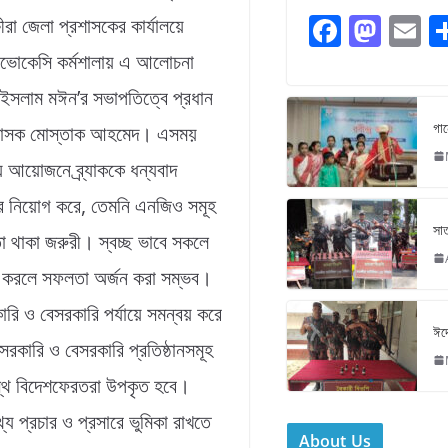
F
M
E
ষীরা জেলা প্রশাসকের কার্যালয়ে
a
a
াডভোকেসি কর্মশালায় এ আলোচনা
c
st
ai
ইসলাম মঈন’র সভাপতিত্বে প্রধান
e
o
l
গান
প্রশাসক মোস্তাক আহমেদ। এসময়
b
d
য় আয়োজনে ব্র্যাককে ধন্যবাদ
o
o
ার নিয়োগ করে, তেমনি এনজিও সমূহ
o
n
সাত
 থাকা জরুরী। স্বচ্ছ ভাবে সকলে
k
াজ করলে সফলতা অর্জন করা সম্ভব।
ারি ও বেসরকারি পর্যায়ে সমন্বয় করে
ঈদে
রকারি ও বেসরকারি প্রতিষ্ঠানসমূহ
রস্থ বিদেশফেরতরা উপকৃত হবে।
্য প্রচার ও প্রসারে ভুমিকা রাখতে
About Us