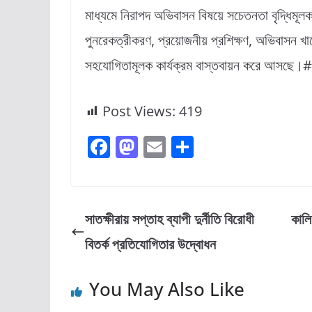
মাধ্যমে নিরাপদ অভিবাসন বিষয়ে সচেতনতা বৃদ্ধিমূলক
পুনরেকত্রীকরণ, প্রয়োজনীয় প্রশিক্ষণ, অভিবাসন খ
সহযোগিতামূলক কার্যক্রম বাস্তবায়ন করে আসছে।#
Post Views:
419
F
M
E
S
a
a
m
h
c
st
ai
ar
e
o
l
e
সাতক্ষীরায় সপ্তাহ ব্যাপী দুর্নীতি বিরোধী
কালি
b
d
বিতর্ক প্রতিযোগিতার উদ্বোধন
o
o
o
n
You May Also Like
k