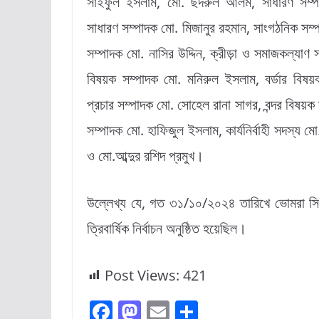
সাইফুল ইসলাম, মো. ছদরুল আলম, সাধারণ সম্
সাধারণ সম্পাদক মো. মিজানুর রহমান, সাংগঠনিক সম্পাদ
সম্পাদক মো. নাসির উদ্দিন, ক্রীড়া ও সমাজকল্যাণ 
বিষয়ক সম্পাদক মো. মনিরুল ইসলাম, বর্ডার বিষয়
প্রচার সম্পাদক মো. সোহেল রানা সাগর, বন্দর বিষয
সম্পাদক মো. হাফিজুল ইসলাম, কার্যনির্বাহী সদস্য
ও মো.আব্দুর রশিদ প্রমুখ।
উল্লেখ্য যে, গত ৩১/১০/২০২৪ তারিখে ভোমরা সি এ
ত্রিবার্ষিক নির্বাচন অনুষ্ঠিত হয়েছিল।
Post Views:
421
F
M
E
S