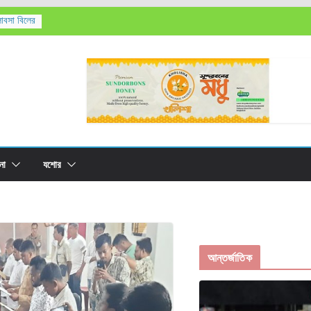
লাবসা বিলের
’সহ
তিক মৃত্যু,
রের
না
যশোর
আন্তর্জাতিক