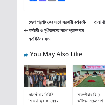
a
a
m
h
c
st
ai
ar
e
o
l
e
জেলা প্রশাসকের সাথে সরকারী কর্মকর্তা-
তালা থ
b
d
কর্মচারী ও সুধীজনদের সাথে শ্যামনগরে
o
o
মতবিনিময় সভা
o
n
k
You May Also Like
সাতক্ষীরায় বিবিসি
সাতক্ষীরায় বিশ্ব
মিডিয়া অ্যাকশনের ৩
অটিজম সচেতনতা