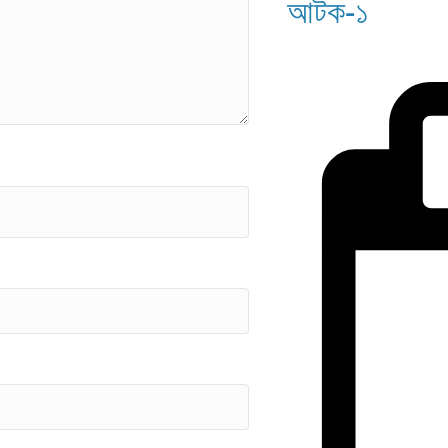
আটক-১