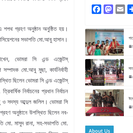
F
M
E
a
a
c
st
ai
 শপথ গ্রহণ অনুষ্ঠান অনুষ্ঠিত হয়।
e
o
l
গান
াসোসিয়েশনের সভাপতি মো.আবু হাসান।
b
d
o
o
াখেন, ভোমরা সি এন্ড এজেন্টস্
o
n
সাত
ম্পাদক মো.আবু মুছা, কার্যনির্বাহী
k
স্থিত ছিলেন ভোমরা সি এন্ড এজেন্টস্
রিবার্ষিক নির্বাচনের প্রধান নির্বাচন
ঈদে
্টু ও সদস্য আব্দুল জলিল। ভোমরা সি
গ্রহণ অনুষ্ঠানে উপস্থিত ছিলেন নব-
তি মো. মাসুদ রানা, সহ-সভাপতি মো.
About Us