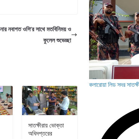
ানার নবাগত ওসি’র সাথে মতবিনিময় ও
ফুলেল শুভেচ্ছা
কলারোয়া
লিড
সদর
সাতক্ষ
সাতক্ষীরায় ভোক্তা
অধিদপ্তরের