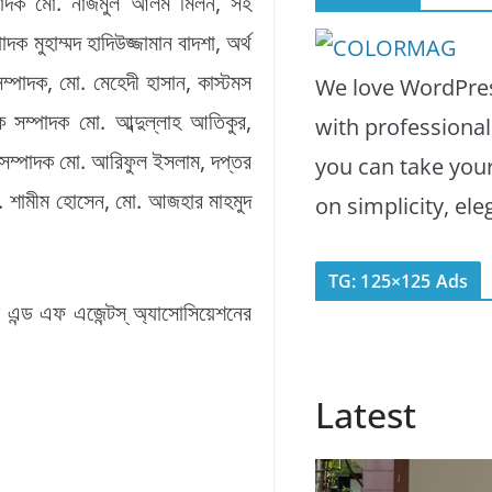
পাদক মো. নাজমুল আলম মিলন, সহ
ক মুহাম্মদ হাদিউজ্জামান বাদশা, অর্থ
সম্পাদক, মো. মেহেদী হাসান, কাস্টমস
We love WordPres
ক সম্পাদক মো. আব্দুল্লাহ আতিকুর,
with professiona
়ক সম্পাদক মো. আরিফুল ইসলাম, দপ্তর
you can take you
 মো. শামীম হোসেন, মো. আজহার মাহমুদ
on simplicity, el
TG: 125×125 Ads
ন্ড এফ এজেন্টস্ অ্যাসোসিয়েশনের
Latest