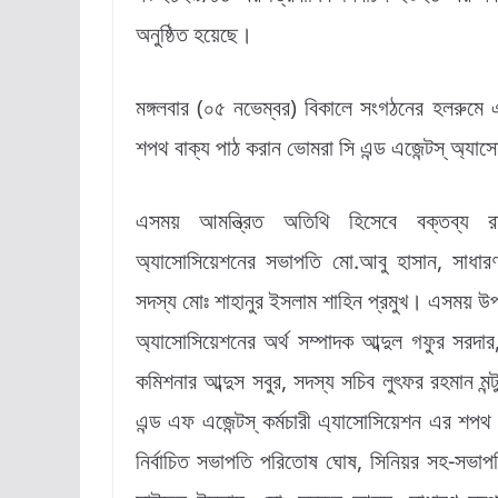
অনুষ্ঠিত হয়েছে।
মঙ্গলবার (০৫ নভেম্বর) বিকালে সংগঠনের হলরুমে এ
শপথ বাক্য পাঠ করান ভোমরা সি এন্ড এজেন্টস্ অ্য
এসময় আমন্ত্রিত অতিথি হিসেবে বক্তব্য র
অ্যাসোসিয়েশনের সভাপতি মো.আবু হাসান, সাধারণ স
সদস্য মোঃ শাহানুর ইসলাম শাহিন প্রমুখ। এসময় উপ
অ্যাসোসিয়েশনের অর্থ সম্পাদক আব্দুল গফুর সরদার, ত্
কমিশনার আব্দুস সবুর, সদস্য সচিব লুৎফর রহমান মন
এন্ড এফ এজেন্টস্ কর্মচারী এ্যাসোসিয়েশন এর শপথ 
নির্বাচিত সভাপতি পরিতোষ ঘোষ, সিনিয়র সহ-সভাপ