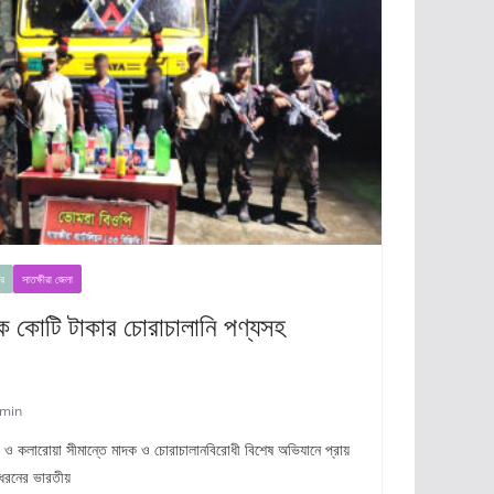
র
সাতক্ষীরা জেলা
এক কোটি টাকার চোরাচালানি পণ্যসহ
min
ীরা ও কলারোয়া সীমান্তে মাদক ও চোরাচালানবিরোধী বিশেষ অভিযানে প্রায়
 ধরনের ভারতীয়