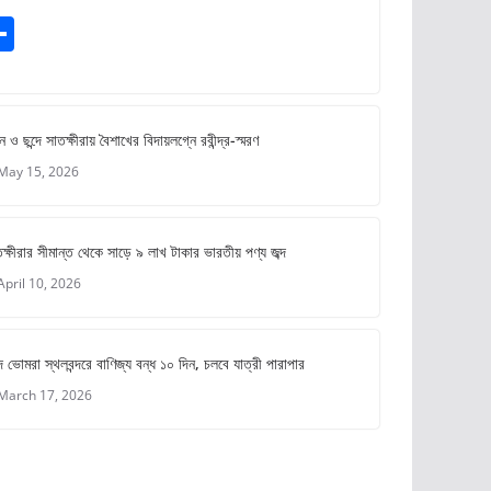
S
m
h
ar
e
ে ও ছন্দে সাতক্ষীরায় বৈশাখের বিদায়লগ্নে রবীন্দ্র-স্মরণ
May 15, 2026
ক্ষীরার সীমান্ত থেকে সাড়ে ৯ লাখ টাকার ভারতীয় পণ্য জব্দ
April 10, 2026
 ভোমরা স্থলবন্দরে বাণিজ্য বন্ধ ১০ দিন, চলবে যাত্রী পারাপার
March 17, 2026