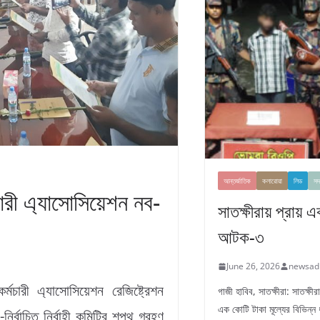
আন্তর্জাতিক
কলারোয়া
লিড
সদ
চারী এ্যাসোসিয়েশন নব-
সাতক্ষীরায় প্রায় 
আটক-৩
June 26, 2026
newsad
মচারী এ্যাসোসিয়েশন রেজিষ্ট্রেশন
গাজী হাবিব, সাতক্ষীরা: সাতক্ষ
এক কোটি টাকা মূল্যের বিভিন্ন
ির্বাচিত নির্বাহী কমিটির শপথ গ্রহণ