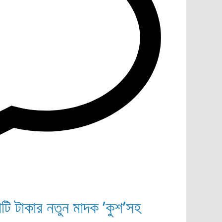
োটি টাকার নতুন মাদক ’কুশ’সহ