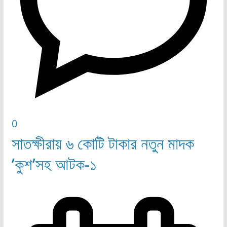
0
সাতক্ষীরায় ৬ কোটি টাকার নতুন মাদক
’কুশ’সহ আটক-১