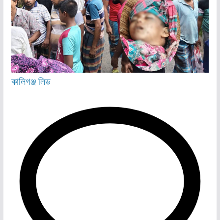
কালিগঞ্জ
লিড