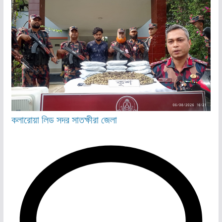
কলারোয়া
লিড
সদর
সাতক্ষীরা জেলা