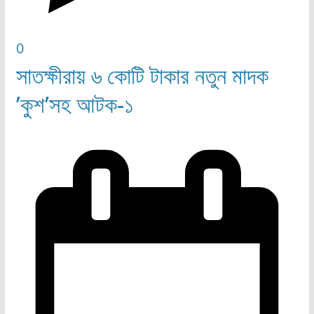
0
সাতক্ষীরায় ৬ কোটি টাকার নতুন মাদক
’কুশ’সহ আটক-১