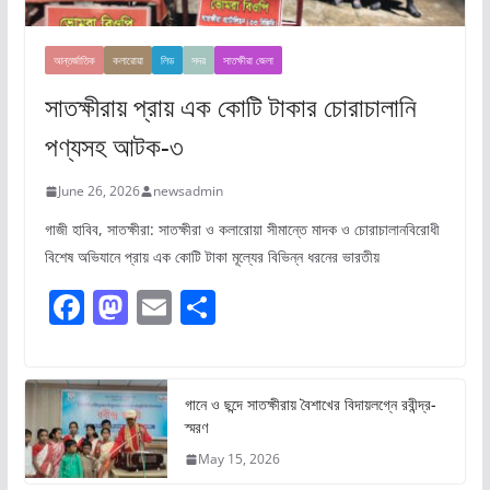
আন্তর্জাতিক
কলারোয়া
লিড
সদর
সাতক্ষীরা জেলা
সাতক্ষীরায় প্রায় এক কোটি টাকার চোরাচালানি
পণ্যসহ আটক-৩
June 26, 2026
newsadmin
গাজী হাবিব, সাতক্ষীরা: সাতক্ষীরা ও কলারোয়া সীমান্তে মাদক ও চোরাচালানবিরোধী
বিশেষ অভিযানে প্রায় এক কোটি টাকা মূল্যের বিভিন্ন ধরনের ভারতীয়
F
M
E
S
a
a
m
h
c
st
ai
ar
e
o
l
e
গানে ও ছন্দে সাতক্ষীরায় বৈশাখের বিদায়লগ্নে রবীন্দ্র-
স্মরণ
b
d
May 15, 2026
o
o