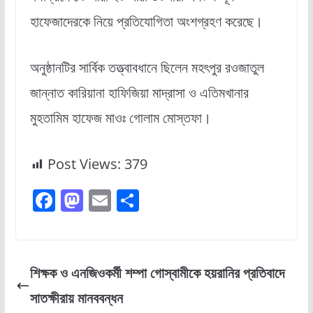
হাফেজাদেরকে নিয়ে প্রতিযোগিতা অংশগ্রহণ করেছে।
অনুষ্ঠানটির সার্বিক তত্ত্বাবধানে ছিলেন মহৎপুর রওজাতুল
জান্নাত কারিয়ানা হাফিজিয়া মাদ্রাসা ও এতিমখানার
মুহতামিম হাফেজ মাওঃ গোলাম মোস্তফা।
Post Views:
379
F
M
E
S
a
a
m
h
c
st
ai
ar
e
o
l
e
শিক্ষক ও এনজিওকর্মী শম্পা গোস্বামীকে হয়রানির প্রতিবাদে
b
d
সাতক্ষীরায় মানববন্ধন
o
o