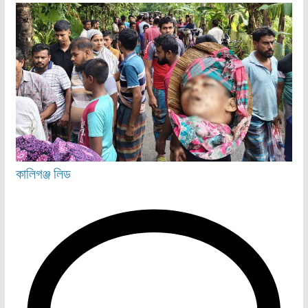
কালিগঞ্জ
লিড