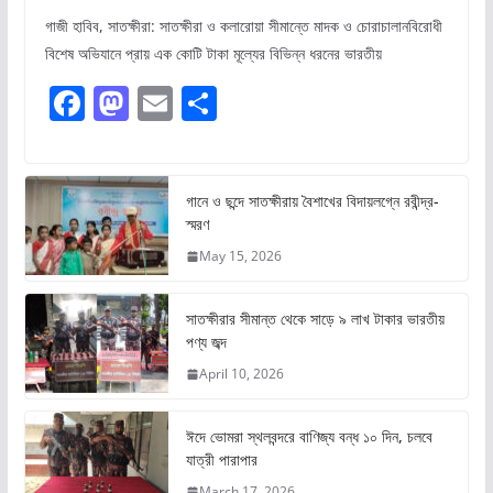
গাজী হাবিব, সাতক্ষীরা: সাতক্ষীরা ও কলারোয়া সীমান্তে মাদক ও চোরাচালানবিরোধী
বিশেষ অভিযানে প্রায় এক কোটি টাকা মূল্যের বিভিন্ন ধরনের ভারতীয়
F
M
E
S
a
a
m
h
c
st
ai
ar
e
o
l
e
গানে ও ছন্দে সাতক্ষীরায় বৈশাখের বিদায়লগ্নে রবীন্দ্র-
স্মরণ
b
d
May 15, 2026
o
o
o
n
সাতক্ষীরার সীমান্ত থেকে সাড়ে ৯ লাখ টাকার ভারতীয়
k
পণ্য জব্দ
April 10, 2026
ঈদে ভোমরা স্থলবন্দরে বাণিজ্য বন্ধ ১০ দিন, চলবে
যাত্রী পারাপার
March 17, 2026