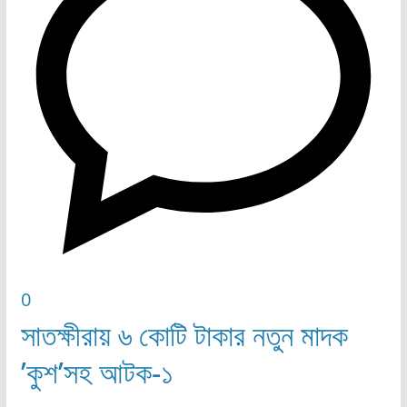
0
সাতক্ষীরায় ৬ কোটি টাকার নতুন মাদক
’কুশ’সহ আটক-১