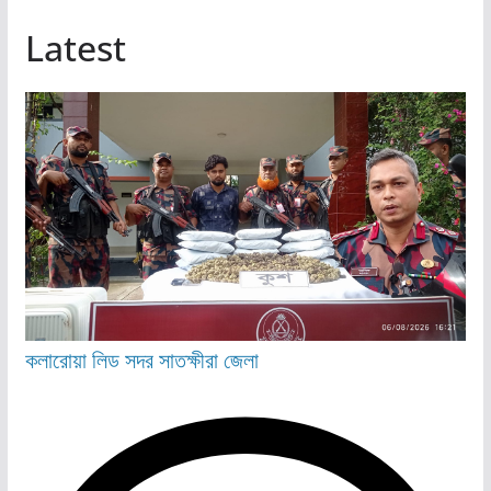
Latest
কলারোয়া
লিড
সদর
সাতক্ষীরা জেলা