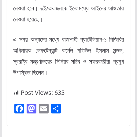
নেওয়া হবে। দুই/একজনকে ইতোমধ্যে আইনের আওতায়
নেওয়া হয়েছে।
এ সময় অন্যদের মধ্যে রাজশাহী ব্যাটেলিয়ান-১ বিজিবির
অধিনায়ক লেফটেন্যান্ট কর্নেল মতিউল ইসলাম মন্ডল,
স্বরাষ্ট্র মন্ত্রণালয়ের সিনিয়র সচিব ও সফরকারীরা প্রমুখ
উপস্থিত ছিলেন।
Post Views:
635
F
M
E
S
a
a
m
h
c
st
ai
ar