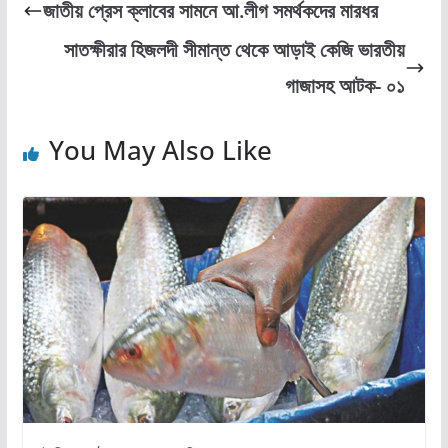
e
o
l
e
জাতীয় প্রেস ক্লাবের সামনে আ.লীগ সমর্থকদের মারধর
b
d
সাতক্ষীরার হিজলদী সীমান্ত থেকে আড়াই কেজি ভারতীয়
o
o
গাজাসহ আটক- ০১
o
n
k
You May Also Like