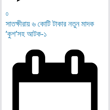
0
সাতক্ষীরায় ৬ কোটি টাকার নতুন মাদক
’কুশ’সহ আটক-১