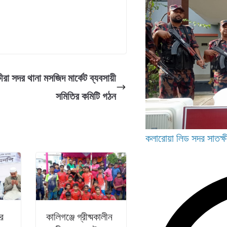
ষীরা সদর থানা মসজিদ মার্কেট ব্যবসায়ী
সমিতির কমিটি গঠন
কলারোয়া
লিড
সদর
সাতক্ষ
’র
কালিগঞ্জে গ্রীষ্মকালীন