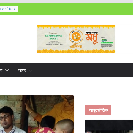
লাবসা বিলের
’সহ
তিক মৃত্যু,
রের
না
যশোর
আন্তর্জাতিক