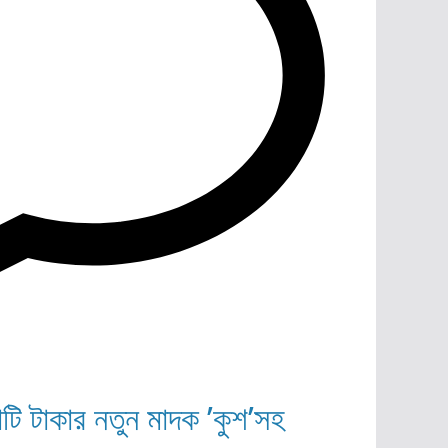
োটি টাকার নতুন মাদক ’কুশ’সহ