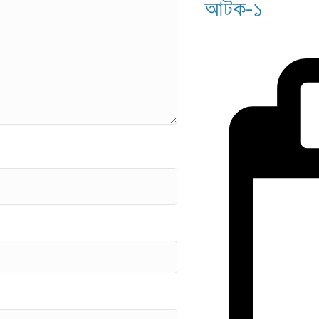
আটক-১