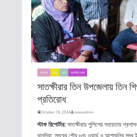
আশাশুনি
তালা
সদর
সাতক্ষীরা জেলা
সাতক্ষীরার তিন উপজেলায় তিন শি
প্রতিরোধ
October 18, 2024
newsadmin
স্টাফ রিপোর্টার:
সাতক্ষীরায় পুলিশের সহায়তায় প্রশা
ধানদিয়া, সদরের পৌর ৬নং ওয়ার্ড ও আশাশুনির সদর 