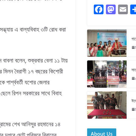
F
M
E
a
a
c
st
ai
সন্ধ্যায় এ বাল্যবিবাহ ৩টি রোধ করা
e
o
l
গান
b
d
o
o
ন বাবলা বলেন, শুক্রবার বেলা ১১ টায়
o
n
সাত
ের মিলন বৈরাগী ১৭ বছরের কিশোরী
k
কে পার্শ্ববর্তী যশোর জেলার
ছেলে রিপন সরকারের সাথে বিবাহ
ঈদে
্রামের শেখ আনিসুর রহমানের ১৪
About Us
বার দুপুরে ছোট পরিসরে বিবাহের