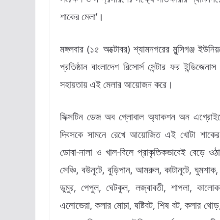
শাকের মেলা’।
মঙ্গলবার (১৫ অক্টোবর) শ্যামনগরের মুন্সিগঞ্জ ইউনি
প্রতিষ্ঠান বাংলাদেশ রিসোর্স সেন্টার ফর ইন্ডিজেন
সহায়তায় এই মেলার আয়োজন করে।
সিক্সটিন ডেজ অব গ্লোবাল অ্যাকশন অন এগ্রোইক
দিবসকে সামনে রেখে আয়োজিত এই খোটা শাকের 
ডোবা-নালা ও খাল-বিলে প্রাকৃতিকভাবেই বেড়ে ওঠা 
সেঞ্চি, বউনুটে, বুড়িপান, আমরুল, কাটানুটে, ঘুমশাক, ন
ডুমুর, পেপুল, ঘেটকুল, লজ্বাবতী, শাপলা, কালোক
এলোভেরা, কলার মোচা, ষষ্টিবট, শিষ বট, কলার থোড়, শ