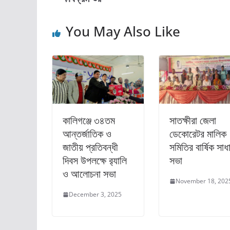
o
o
o
n
You May Also Like
k
কালিগঞ্জে ৩৪তম
সাতক্ষীরা জেলা
আন্তর্জাতিক ও
ডেকোরেটর মালিক
জাতীয় প্রতিবন্ধী
সমিতির বার্ষিক সাধ
দিবস উপলক্ষে র‍্যালি
সভা
ও আলোচনা সভা
November 18, 202
December 3, 2025