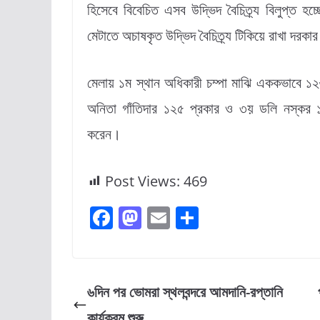
হিসেবে বিবেচিত এসব উদ্ভিদ বৈচিত্র্য বিলুপ্ত হচ্ছ
মেটাতে অচাষকৃত উদ্ভিদ বৈচিত্র্য টিকিয়ে রাখা দরকা
মেলায় ১ম স্থান অধিকারী চম্পা মাঝি এককভাবে ১২৬ 
অনিতা গাঁতিদার ১২৫ প্রকার ও ৩য় ডলি নস্কর ১১০ 
করেন।
Post Views:
469
F
M
E
S
a
a
m
h
c
st
ai
ar
e
o
l
e
৬দিন পর ভোমরা স্থলবন্দরে আমদানি-রপ্তানি
b
d
কার্যক্রম শুরু