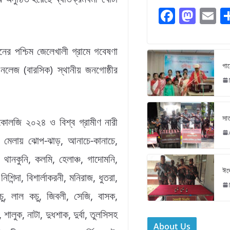
F
M
E
a
a
c
st
ai
য়নের পশ্চিম জেলেখালী গ্রামে গবেষণা
e
o
l
গান
াস নলেজ (বারসিক) স্থানীয় জনগোষ্ঠীর
b
d
o
o
o
n
সাত
োলজি ২০২৪ ও বিশ্ব গ্রামীণ নারী
k
মেলায় ঝোপ-ঝাড়, আনাচে-কানাচে,
থানকুনি, কলমি, হেলাঞ্চ, গাদোমনি,
ঈদে
িশিন্দা, বিশার্লাকরনী, মনিরাজ, ধুতরা,
চু, লাল কচু, জিবলী, সেজি, বাসক,
ালুক, নাটা, দুধশাক, দুর্বা, তুলসিসহ
About Us