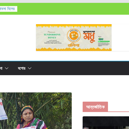
লাবসা বিলের
’সহ
তিক মৃত্যু,
রের
না
যশোর
আন্তর্জাতিক