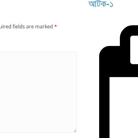
আটক-১
ired fields are marked
*