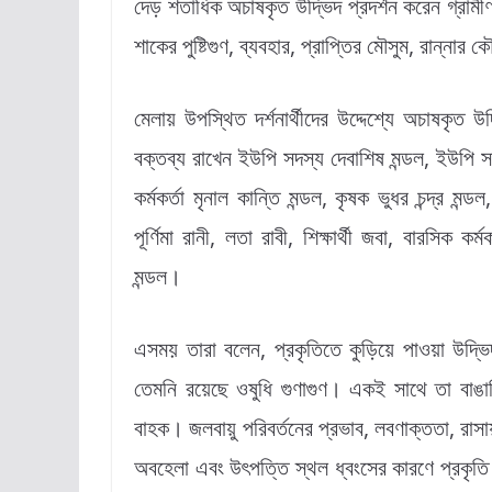
দেড় শতাধিক অচাষকৃত উদ্ভিদ প্রদর্শন করেন গ্রামী
শাকের পুষ্টিগুণ, ব্যবহার, প্রাপ্তির মৌসুম, রান্না
মেলায় উপস্থিত দর্শনার্থীদের উদ্দেশ্যে অচাষকৃত উদ্
বক্তব্য রাখেন ইউপি সদস্য দেবাশিষ মন্ডল, ইউপি সদ
কর্মকর্তা মৃনাল কান্তি মন্ডল, কৃষক ভুধর চন্দ্র মন
পূর্ণিমা রানী, লতা রাবী, শিক্ষার্থী জবা, বারসিক কর
মন্ডল।
এসময় তারা বলেন, প্রকৃতিতে কুড়িয়ে পাওয়া উদ্ভিদ বৈ
তেমনি রয়েছে ওষুধি গুণাগুণ। একই সাথে তা বাঙা
বাহক। জলবায়ু পরিবর্তনের প্রভাব, লবণাক্ততা, রা
অবহেলা এবং উৎপত্তি স্থল ধ্বংসের কারণে প্রকৃতি থ