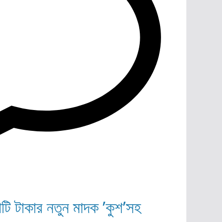
োটি টাকার নতুন মাদক ’কুশ’সহ