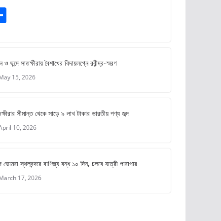
S
m
h
ar
e
ে ও ছন্দে সাতক্ষীরায় বৈশাখের বিদায়লগ্নে রবীন্দ্র-স্মরণ
May 15, 2026
ক্ষীরার সীমান্ত থেকে সাড়ে ৯ লাখ টাকার ভারতীয় পণ্য জব্দ
April 10, 2026
 ভোমরা স্থলবন্দরে বাণিজ্য বন্ধ ১০ দিন, চলবে যাত্রী পারাপার
March 17, 2026