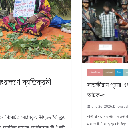
আন্তর্জাতিক
কলারোয়া
লিড
সদ
ংরক্ষণে ব্যতিক্রমী
সাতক্ষীরায় প্রায় 
আটক-৩
June 26, 2026
newsad
বে বিবেচিত অচাষকৃত উদ্ভিদ বৈচিত্র্য
গাজী হাবিব, সাতক্ষীরা: সাতক্ষ
এক কোটি টাকা মূল্যের বিভিন্ন
 অনুষ্ঠিত হয়েছে ব্যতিক্রমধর্মী ‘খোটা