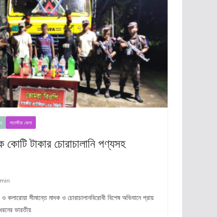
র
সাতক্ষীরা জেলা
এক কোটি টাকার চোরাচালানি পণ্যসহ
min
ীরা ও কলারোয়া সীমান্তে মাদক ও চোরাচালানবিরোধী বিশেষ অভিযানে প্রায়
 ধরনের ভারতীয়