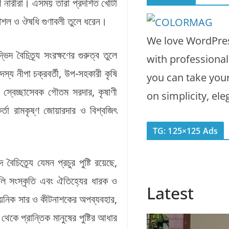
ণ নারীরা। এসময় তারা প্রদর্শিত খোটা
র কৌশল ও ঔষধি গুণাবলী তুলে ধরেন।
We love WordPres
ভিদ বৈচিত্র্য সংরক্ষণের গুরুত্ব তুলে
with professiona
স্য নীপা চক্রবর্তী, উপ-সহকারী কৃষি
you can take you
্ডল, স্বেচ্ছাসেবক গৌতম সরদার, কৃষাণী
on simplicity, el
্মকর্তা রামকৃষ্ণ জোয়ারদার ও বিশ্বজিৎ
TG: 125×125 Ads
চিত্র্যে যেমন প্রচুর পুষ্টি রয়েছে,
লি সংস্কৃতি এবং ঐতিহ্যের ধারক ও
Latest
সায়নিক সার ও কীটনাশকের অপব্যবহার,
েকে প্রান্তিক মানুষের পুষ্টির আধার