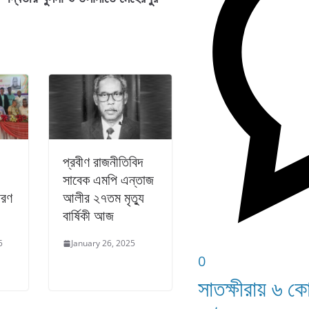
প্রবীণ রাজনীতিবিদ
সাবেক এমপি এন্তাজ
ারণ
আলীর ২৭তম মৃত্যু
বার্ষিকী আজ
5
January 26, 2025
0
সাতক্ষীরায় ৬ ক