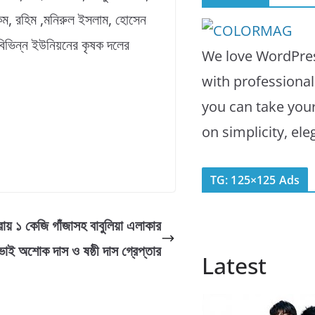
াকিম, রহিম ,মনিরুল ইসলাম, হোসেন
বিভিন্ন ইউনিয়নের কৃষক দলের
We love WordPres
with professiona
you can take you
on simplicity, el
TG: 125×125 Ads
ীরায় ১ কেজি গাঁজাসহ বাবুলিয়া এলাকার
’ভাই অশোক দাস ও ষষ্ঠী দাস গ্রেপ্তার
Latest