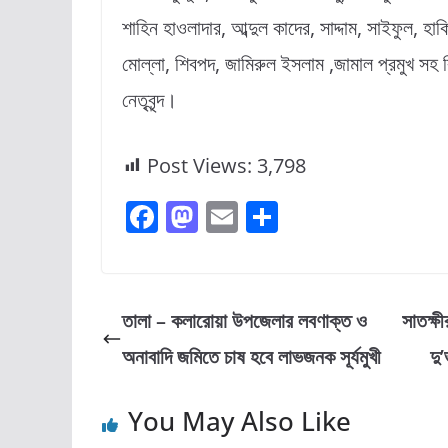
শাহিন হাওলাদার, আব্দুল কাদের, সাদ্দাম, সাইফুল, হ
মোল্লা, শিবপদ, জামিরুল ইসলাম ,জামাল প্রমুখ সহ 
নেতৃবৃন্দ।
Post Views:
3,798
F
M
E
S
a
a
m
h
c
st
ai
ar
e
o
l
e
তালা – কলারোয়া উপজেলার লবণাক্ত ও
সাতক্ষ
b
d
অনাবাদি জমিতে চাষ হবে লাভজনক সূর্যমুখী
দু
o
o
o
n
You May Also Like
k