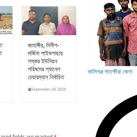
ত
জাহাঙ্গীর, দিলীপ-
ে
মর্জিনা পাইকগাছার
লস্কর ইউনিয়ন
পরিষদের প্যানেল
কালিগঞ্জ
সাতক্ষীরা জেলা
চেয়ারম্যান নির্বাচিত
September 24, 2024
ired fields are marked
*