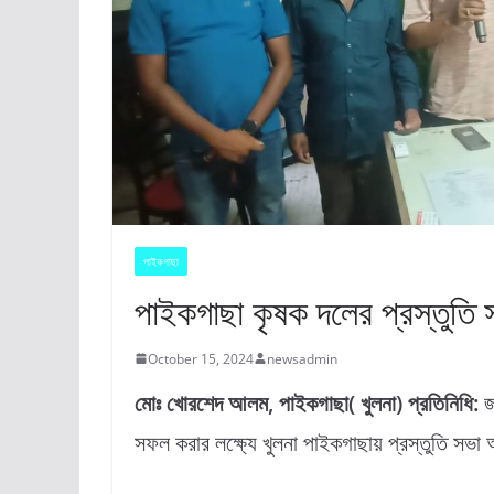
পাইকগাছা
পাইকগাছা কৃষক দলের প্রস্তুতি স
October 15, 2024
newsadmin
মোঃ খোরশেদ আলম, পাইকগাছা( খুলনা) প্রতিনিধি:
জ
সফল করার লক্ষ্যে খুলনা পাইকগাছায় প্রস্তুতি সভা 