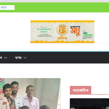
 ধ্বংস
রের
লাবসা বিলের
০ লক্ষ বীজ
না
যশোর
আন্তর্জাতিক