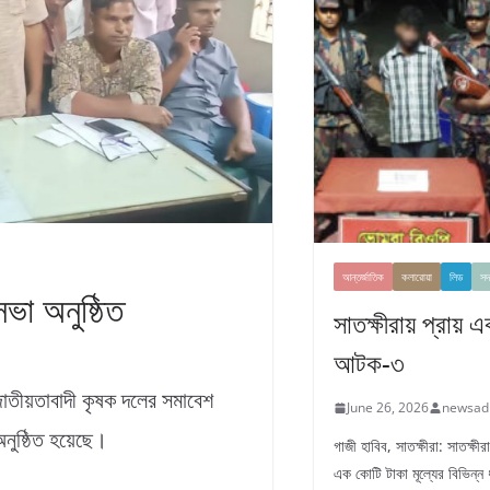
আন্তর্জাতিক
কলারোয়া
লিড
সদ
ভা অনুষ্ঠিত
সাতক্ষীরায় প্রায় 
আটক-৩
াতীয়তাবাদী কৃষক দলের সমাবেশ
June 26, 2026
newsad
অনুষ্ঠিত হয়েছে।
গাজী হাবিব, সাতক্ষীরা: সাতক্ষ
এক কোটি টাকা মূল্যের বিভিন্ন