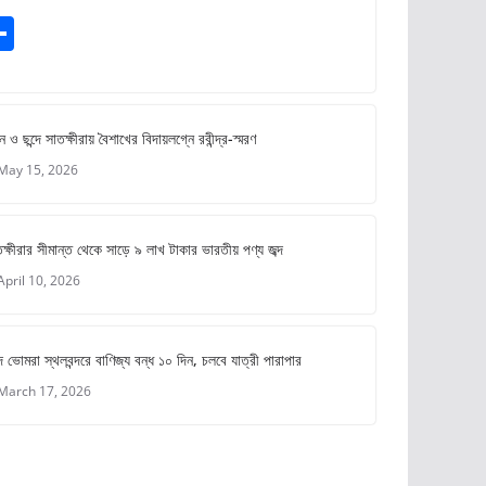
S
m
h
ar
e
ে ও ছন্দে সাতক্ষীরায় বৈশাখের বিদায়লগ্নে রবীন্দ্র-স্মরণ
May 15, 2026
ক্ষীরার সীমান্ত থেকে সাড়ে ৯ লাখ টাকার ভারতীয় পণ্য জব্দ
April 10, 2026
 ভোমরা স্থলবন্দরে বাণিজ্য বন্ধ ১০ দিন, চলবে যাত্রী পারাপার
March 17, 2026