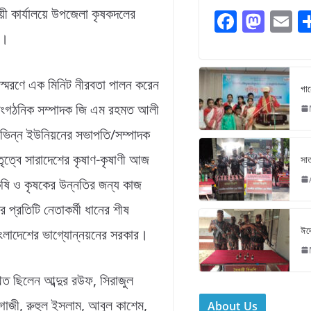
়ী কার্যালয়ে উপজেলা কৃষকদলের
F
M
E
a
a
য়।
c
st
ai
e
o
l
 স্মরণে এক মিনিট নীরবতা পালন করেন
গান
b
d
 সাংগঠনিক সম্পাদক জি এম রহমত আলী
o
o
িন্ন ইউনিয়নের সভাপতি/সম্পাদক
o
n
ৃত্বে সারাদেশের কৃষাণ-কৃষাণী আজ
সাত
k
ষি ও কৃষকের উন্নতির জন্য কাজ
 প্রতিটি নেতাকর্মী ধানের শীষ
ঈদে
বাংলাদেশের ভাগ্যোন্নয়নের সরকার।
থিত ছিলেন আব্দুর রউফ, সিরাজুল
গাজী, রুহুল ইসলাম, আবুল কাশেম,
About Us