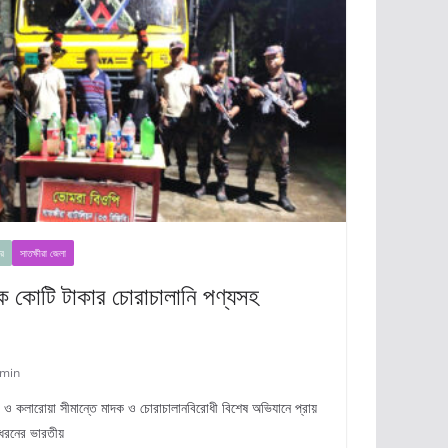
র
সাতক্ষীরা জেলা
এক কোটি টাকার চোরাচালানি পণ্যসহ
min
ীরা ও কলারোয়া সীমান্তে মাদক ও চোরাচালানবিরোধী বিশেষ অভিযানে প্রায়
 ধরনের ভারতীয়