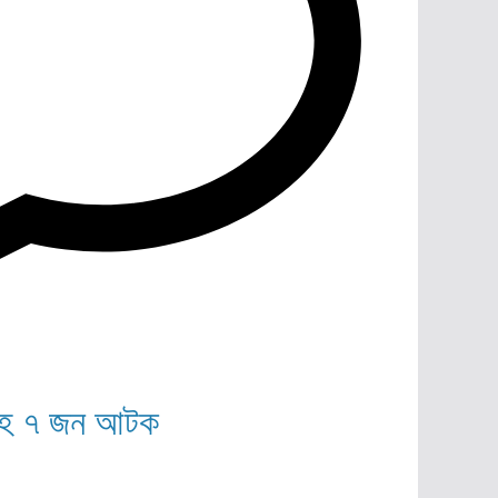
জাসহ ৭ জন আটক