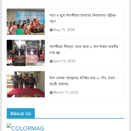
c
st
ai
ar
e
o
l
e
গানে ও ছন্দে সাতক্ষীরায় বৈশাখের বিদায়লগ্নে রবীন্দ্র-
স্মরণ
b
d
May 15, 2026
o
o
o
n
সাতক্ষীরার সীমান্ত থেকে সাড়ে ৯ লাখ টাকার ভারতীয়
k
পণ্য জব্দ
April 10, 2026
ঈদে ভোমরা স্থলবন্দরে বাণিজ্য বন্ধ ১০ দিন, চলবে
যাত্রী পারাপার
March 17, 2026
About Us