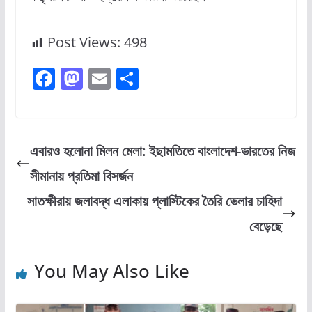
Post Views:
498
F
M
E
S
a
a
m
h
c
st
ai
ar
e
o
l
e
এবারও হলোনা মিলন মেলা: ইছামতিতে বাংলাদেশ-ভারতের নিজ
b
d
সীমানায় প্রতিমা বিসর্জন
o
o
সাতক্ষীরায় জলাবদ্ধ এলাকায় প্লাস্টিকের তৈরি ভেলার চাহিদা
o
n
বেড়েছে
k
You May Also Like