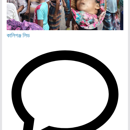
কালিগঞ্জ
লিড