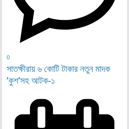
0
সাতক্ষীরায় ৬ কোটি টাকার নতুন মাদক
’কুশ’সহ আটক-১