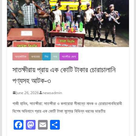
আন্তর্জাতিক
কলারোয়া
লিড
সদর
সাতক্ষীরা জেলা
সাতক্ষীরায় প্রায় এক কোটি টাকার চোরাচালানি
পণ্যসহ আটক-৩
June 26, 2026
newsadmin
গাজী হাবিব, সাতক্ষীরা: সাতক্ষীরা ও কলারোয়া সীমান্তে মাদক ও চোরাচালানবিরোধী
বিশেষ অভিযানে প্রায় এক কোটি টাকা মূল্যের বিভিন্ন ধরনের ভারতীয়
F
M
E
S
a
a
m
h