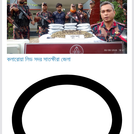
কলারোয়া
লিড
সদর
সাতক্ষীরা জেলা