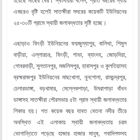
হয়েছে মাছের ঘের। স্থানীয়রা বলেন, প্রতি বছরের ন্যায়
এবছরও বৃষ্টি হলেই সাতক্ষীরা সদরের কয়েকটি ইউনিয়নের
২৫-৩০টি গ্রামে স্থায়ী জলাবদ্ধতার সৃষ্টি হচ্ছে।
এছাড়াও ফিংড়ী ইউনিয়নের ফয়জুল্যাপুর, বালিথা, শিমুল
বাড়ীয়া, এল্লারচর, ফিংড়ী, গাভা, ব্যাংদহ, জোড়দিয়া,
গোবরদাড়ী, সুলতানপুর, মজলিসপুর, হাবাসপুর ও কুলতিয়াসহ
ব্রহ্মরাজপুর ইউনিয়নের মাছখোলা, নুনগোলা, রামচন্দ্রপুর,
চেলারডাঙ্গা, বড়খামার, মেল্লেকপাড়া, উমরাপাড়া বাঁধন
ডাঙ্গাসহ সাতক্ষীরা পৌরসভার ৫টা গ্রাম স্থায়ী জলাবদ্ধতার
শিকার হয়। গত কয়েক বছর যাবত বেতনা নদীর তীরে
অবস্থিত এই এলাকায় স্থায়ী জলাবদ্ধতায় চরম
ভোগান্তিতে পড়েছে হাজার হাজার মানুষ, গবাদিপশুসহ