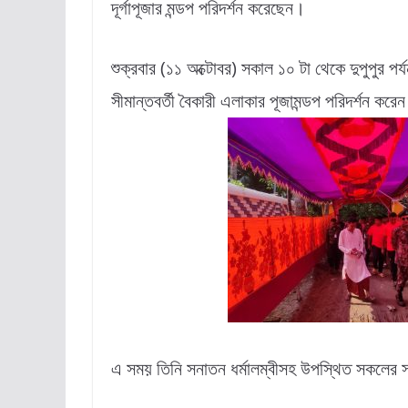
দূর্গাপূজার মন্ডপ পরিদর্শন করেছেন।
শুক্রবার (১১ অক্টোবর) সকাল ১০ টা থেকে দুপুপুর পর
সীমান্তবর্তী বৈকারী এলাকার পূজামন্ডপ পরিদর্শন করে
এ সময় তিনি সনাতন ধর্মালম্বীসহ উপস্থিত সকলের