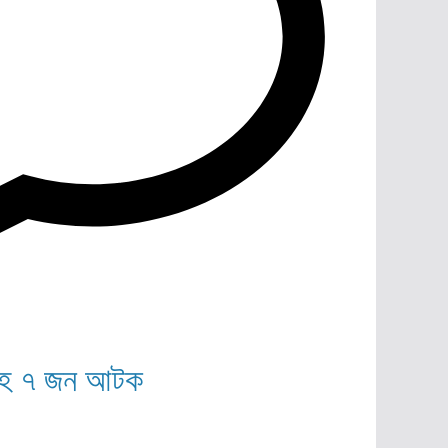
জাসহ ৭ জন আটক