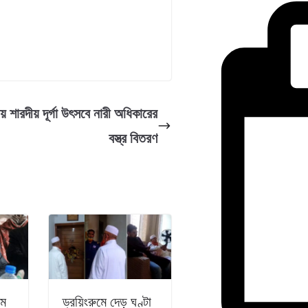
য় শারদীয় দূর্গা উৎসবে নারী অধিকারের
বস্ত্র বিতরণ
াম
ড্রয়িংরুমে দেড় ঘণ্টা