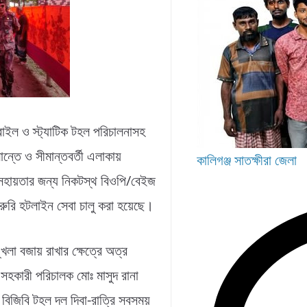
োবাইল ও স্ট্যাটিক টহল পরিচালনাসহ
ান্তে ও সীমান্তবর্তী এলাকায়
কালিগঞ্জ
সাতক্ষীরা জেলা
 সহায়তার জন্য নিকটস্থ বিওপি/বেইজ
ে জরুরি হটলাইন সেবা চালু করা হয়েছে।
ঙ্খলা বজায় রাখার ক্ষেত্রে অত্র
সহকারী পরিচালক মোঃ মাসুদ রানা
বিজিবি টহল দল দিবা-রাত্রি সবসময়