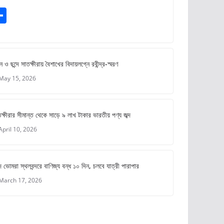
S
m
h
ar
e
ে ও ছন্দে সাতক্ষীরায় বৈশাখের বিদায়লগ্নে রবীন্দ্র-স্মরণ
May 15, 2026
ক্ষীরার সীমান্ত থেকে সাড়ে ৯ লাখ টাকার ভারতীয় পণ্য জব্দ
April 10, 2026
 ভোমরা স্থলবন্দরে বাণিজ্য বন্ধ ১০ দিন, চলবে যাত্রী পারাপার
March 17, 2026