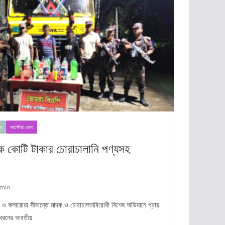
র
সাতক্ষীরা জেলা
এক কোটি টাকার চোরাচালানি পণ্যসহ
min
ীরা ও কলারোয়া সীমান্তে মাদক ও চোরাচালানবিরোধী বিশেষ অভিযানে প্রায়
 ধরনের ভারতীয়