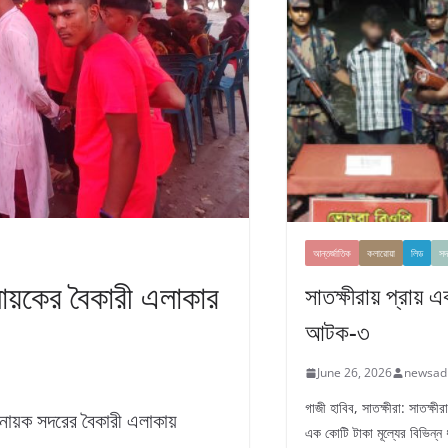
আন্তর্জাতিক
কলারোয়া
লিড
সদ
িনায়কের বৈকারী এলাকার
সাতক্ষীরায় প্রায় 
আটক-৩
June 26, 2026
newsad
গাজী হাবিব, সাতক্ষীরা: সাতক্ষ
অধিনায়ক সদরের বৈকারী এলাকায়
এক কোটি টাকা মূল্যের বিভিন্ন