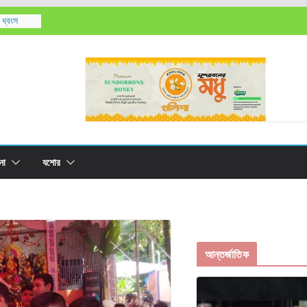
 ধ্বংস
রের
লাবসা বিলের
০ লক্ষ বীজ
না
যশোর
আন্তর্জাতিক