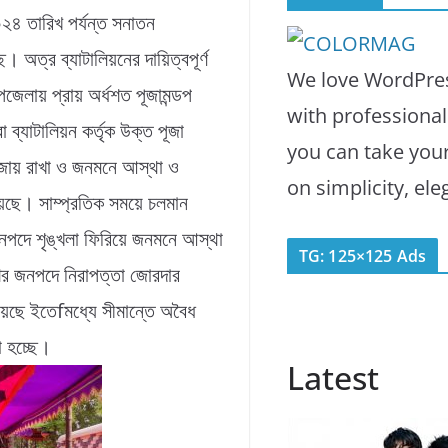
৪ তারিখ পর্যন্ত সনাতন
ছে। অত্র ব্যাটালিয়নের দায়িত্বপূর্ণ
We love WordPres
পজেলায় প্রায় অর্ধশত পূজামন্ডপ
with professiona
ব্যাটালিয়ন কর্তৃক উক্ত পূজা
you can take you
 বজায় রাখা ও জনমনে আস্থা ও
on simplicity, el
য়েছে। সাম্প্রতিক সময়ে চলমান
জনপদে শৃঙ্খলা ফিরিয়ে জনমনে আস্থা
TG: 125×125 Ads
াশের জনপদে নিরাপত্তা জোরদার
হয়েছে ইতেfমধ্যে সীমান্তে অবৈধ
া হচ্ছে।
Latest