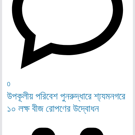
0
উপকূলীয় পরিবেশ পুনরুদ্ধারে শ্য্যমনগরে
১০ লক্ষ বীজ রোপণের উদ্বোধন