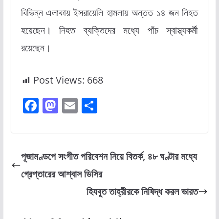
বিভিন্ন এলাকায় ইসরায়েলি হামলায় অন্তত ১৪ জন নিহত
হয়েছেন। নিহত ব্যক্তিদের মধ্যে পাঁচ স্বাস্থ্যকর্মী
রয়েছেন।
Post Views:
668
F
M
E
S
a
a
m
h
c
st
ai
ar
e
o
l
e
পূজামণ্ডপে সংগীত পরিবেশন নিয়ে বিতর্ক, ৪৮ ঘণ্টার মধ্যে
b
d
গ্রেপ্তারের আশ্বাস ডিসির
o
o
হিযবুত তাহ্‌রীরকে নিষিদ্ধ করল ভারত
o
n
k