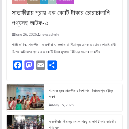
আন্তর্জাতিক
কলারোয়া
লিড
সদর
সাতক্ষীরা জেলা
সাতক্ষীরায় প্রায় এক কোটি টাকার চোরাচালানি
পণ্যসহ আটক-৩
June 26, 2026
newsadmin
গাজী হাবিব, সাতক্ষীরা: সাতক্ষীরা ও কলারোয়া সীমান্তে মাদক ও চোরাচালানবিরোধী
বিশেষ অভিযানে প্রায় এক কোটি টাকা মূল্যের বিভিন্ন ধরনের ভারতীয়
F
M
E
S
a
a
m
h
c
st
ai
ar
e
o
l
e
গানে ও ছন্দে সাতক্ষীরায় বৈশাখের বিদায়লগ্নে রবীন্দ্র-
স্মরণ
b
d
May 15, 2026
o
o
o
n
সাতক্ষীরার সীমান্ত থেকে সাড়ে ৯ লাখ টাকার ভারতীয়
পণ্য জব্দ