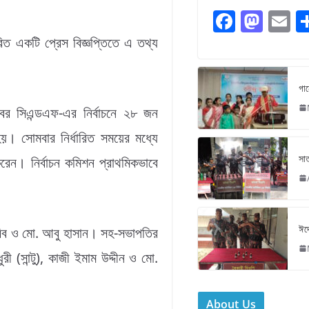
F
M
E
a
a
রিত একটি প্রেস বিজ্ঞপ্তিতে এ তথ্য
c
st
ai
e
o
l
গান
b
d
োবর সিএন্ডএফ-এর নির্বাচনে ২৮ জন
o
o
। সোমবার নির্ধারিত সময়ের মধ্যে
o
n
সাত
েন। নির্বাচন কমিশন প্রাথমিকভাবে
k
ঈদে
হাবিব ও মো. আবু হাসান। সহ-সভাপতির
 (সান্টু), কাজী ইমাম উদ্দীন ও মো.
About Us