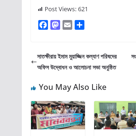
Post Views:
621
F
M
E
S
a
a
m
h
c
st
ai
ar
e
o
l
e
সাতক্ষীরায় ইমাম মুয়াজ্জিন কল্যাণ পরিষদের
সং
b
d
অফিস উদ্বোধন ও আলোচনা সভা অনুষ্ঠিত
o
o
o
n
You May Also Like
k