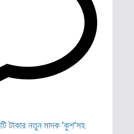
োটি টাকার নতুন মাদক ’কুশ’সহ