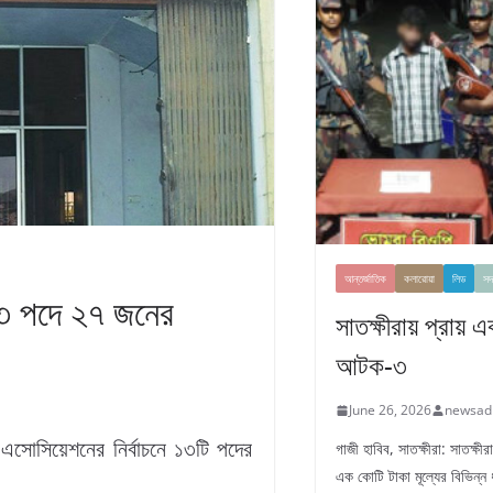
আন্তর্জাতিক
কলারোয়া
লিড
সদ
১৩ পদে ২৭ জনের
সাতক্ষীরায় প্রায় 
আটক-৩
June 26, 2026
newsad
স্ এসোসিয়েশনের নির্বাচনে ১৩টি পদের
গাজী হাবিব, সাতক্ষীরা: সাতক্ষ
এক কোটি টাকা মূল্যের বিভিন্ন