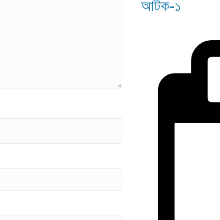
আটক-১