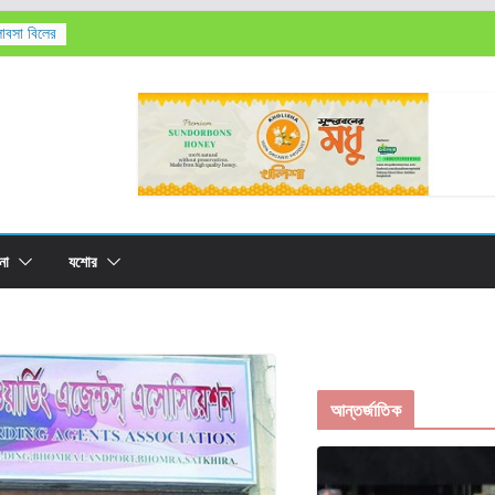
লাবসা বিলের
’সহ
তিক মৃত্যু,
রের
না
যশোর
আন্তর্জাতিক