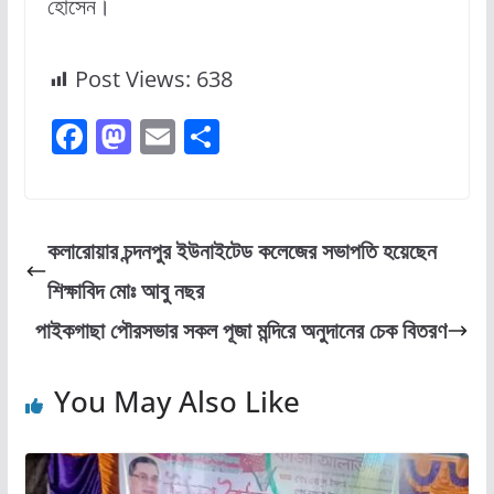
হোসেন।
Post Views:
638
F
M
E
S
a
a
m
h
c
st
ai
ar
e
o
l
e
কলারোয়ার চন্দনপুর ইউনাইটেড কলেজের সভাপতি হয়েছেন
b
d
শিক্ষাবিদ মোঃ আবু নছর
o
o
পাইকগাছা পৌরসভার সকল পূজা মন্দিরে অনুদানের চেক বিতরণ
o
n
k
You May Also Like