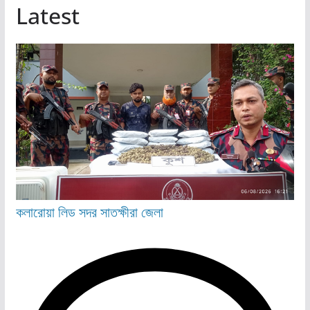
Latest
কলারোয়া
লিড
সদর
সাতক্ষীরা জেলা