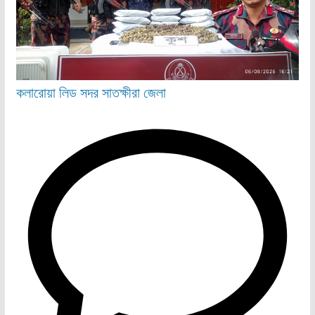
কলারোয়া
লিড
সদর
সাতক্ষীরা জেলা