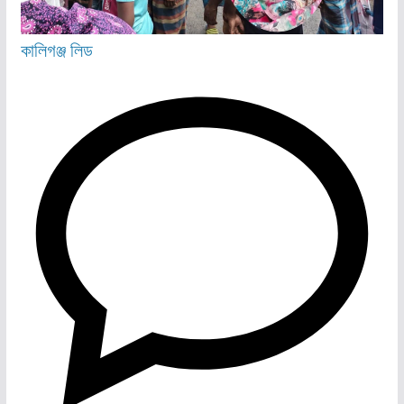
কালিগঞ্জ
লিড