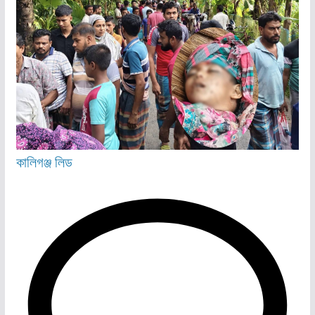
কালিগঞ্জ
লিড