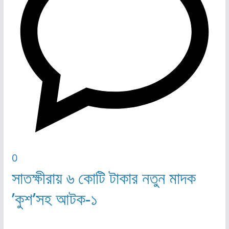
0
সাতক্ষীরায় ৬ কোটি টাকার নতুন মাদক
’কুশ’সহ আটক-১