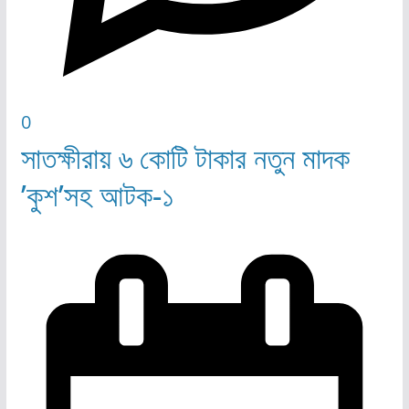
0
সাতক্ষীরায় ৬ কোটি টাকার নতুন মাদক
’কুশ’সহ আটক-১