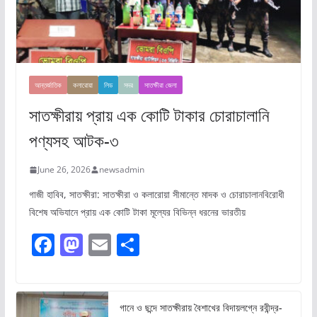
আন্তর্জাতিক
কলারোয়া
লিড
সদর
সাতক্ষীরা জেলা
সাতক্ষীরায় প্রায় এক কোটি টাকার চোরাচালানি
পণ্যসহ আটক-৩
June 26, 2026
newsadmin
গাজী হাবিব, সাতক্ষীরা: সাতক্ষীরা ও কলারোয়া সীমান্তে মাদক ও চোরাচালানবিরোধী
বিশেষ অভিযানে প্রায় এক কোটি টাকা মূল্যের বিভিন্ন ধরনের ভারতীয়
F
M
E
S
a
a
m
h
c
st
ai
ar
e
o
l
e
গানে ও ছন্দে সাতক্ষীরায় বৈশাখের বিদায়লগ্নে রবীন্দ্র-