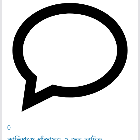
0
কালিগঞ্জে গাঁজাসহ ৭ জন আটক