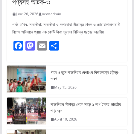
পণ্যসহ আটক-৩
June 26, 2026
newsadmin
গাজী হাবিব, সাতক্ষীরা: সাতক্ষীরা ও কলারোয়া সীমান্তে মাদক ও চোরাচালানবিরোধী
বিশেষ অভিযানে প্রায় এক কোটি টাকা মূল্যের বিভিন্ন ধরনের ভারতীয়
F
M
E
S
a
a
m
h
c
st
ai
ar
e
o
l
e
গানে ও ছন্দে সাতক্ষীরায় বৈশাখের বিদায়লগ্নে রবীন্দ্র-
স্মরণ
b
d
May 15, 2026
o
o
o
n
সাতক্ষীরার সীমান্ত থেকে সাড়ে ৯ লাখ টাকার ভারতীয়
k
পণ্য জব্দ
April 10, 2026