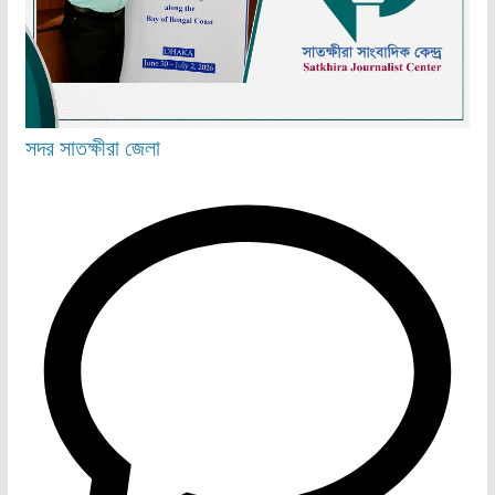
সদর
সাতক্ষীরা জেলা