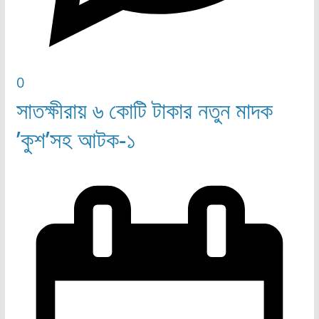
0
সাতক্ষীরায় ৬ কোটি টাকার নতুন মাদক
’কুশ’সহ আটক-১