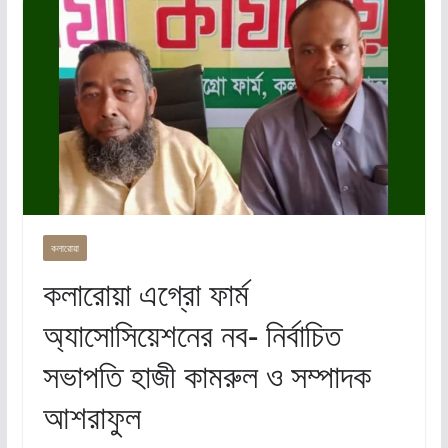
কলারোয়া
কলারোয়া এগ্রো ফার্ম
অ্যাসোসিয়েশনের নব- নির্বাচিত
সভাপতি হাজী কামরুল ও সম্পাদক
আশরাফুল