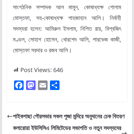
সাংগঠনিক সম্পাদক আল মামুন, কোষাধ্যক্ষ গোলাম
মোস্তফা, সহ-কোষাধ্যক্ষ শাহজাহান আলি। নির্বাহী
সদস্যরা হলেন: আমিরুল ইসলাম, নিশিত রায়, বিশ্বজিৎ
মণ্ডল, সোহাগ হোসেন, খোরশেদ আলি, পারভেজ কাজী,
মোস্তফা সরদার ও রজব আলি।
Post Views:
646
F
M
E
S
a
a
m
h
c
st
ai
ar
e
o
l
e
পাইকগাছা পৌরসভার সকল পূজা মন্দিরে অনুদানের চেক বিতরণ
b
d
কলারোয়া ইউসিসিএ লিমিটেডের সভাপতি ও নতুন সদস্যদের
o
o