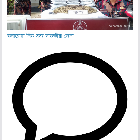
কলারোয়া
লিড
সদর
সাতক্ষীরা জেলা