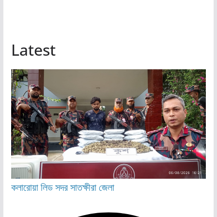
Latest
কলারোয়া
লিড
সদর
সাতক্ষীরা জেলা