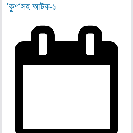
’কুশ’সহ আটক-১