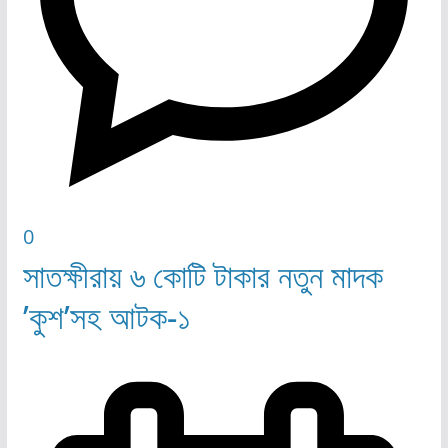
0
সাতক্ষীরায় ৬ কোটি টাকার নতুন মাদক
’কুশ’সহ আটক-১