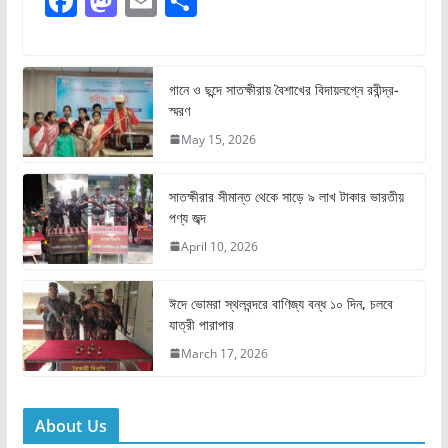
F
M
E
S
a
a
m
h
c
st
ai
ar
e
o
l
e
গানে ও ছন্দে সাতক্ষীরায় বৈশাখের বিদায়লগ্নে রবীন্দ্র-
স্মরণ
b
d
May 15, 2026
o
o
o
n
সাতক্ষীরার সীমান্ত থেকে সাড়ে ৯ লাখ টাকার ভারতীয়
k
পণ্য জব্দ
April 10, 2026
ঈদে ভোমরা স্থলবন্দরে বাণিজ্য বন্ধ ১০ দিন, চলবে
যাত্রী পারাপার
March 17, 2026
About Us