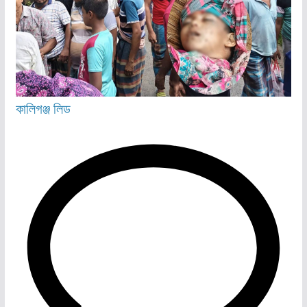
কালিগঞ্জ
লিড