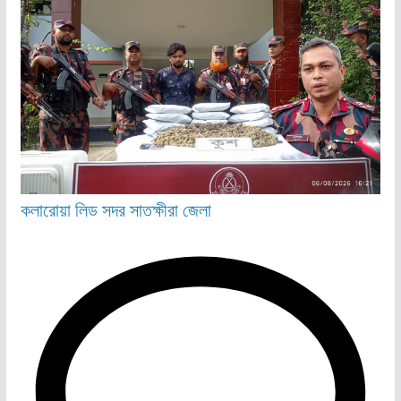
কলারোয়া
লিড
সদর
সাতক্ষীরা জেলা