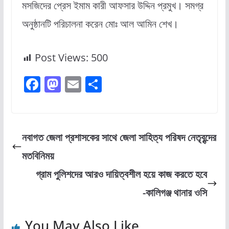
মসজিদের প্রেস ইমাম কারী আফসার উদ্দিন প্রমুখ। সমগ্র
অনুষ্ঠানটি পরিচালনা করেন মোঃ আল আমিন শেখ।
Post Views:
500
F
M
E
S
a
a
m
h
c
st
ai
ar
e
o
l
e
নবাগত জেলা প্রশাসকের সাথে জেলা সাহিত্য পরিষদ নেতৃবৃন্দের
b
d
মতবিনিময়
o
o
গ্রাম পুলিশদের আরও দায়িত্বশীল হয়ে কাজ করতে হবে
o
n
-কালিগঞ্জ থানার ওসি
k
You May Also Like