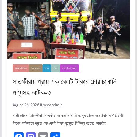
আন্তর্জাতিক
কলারোয়া
লিড
সদর
সাতক্ষীরা জেলা
সাতক্ষীরায় প্রায় এক কোটি টাকার চোরাচালানি
পণ্যসহ আটক-৩
June 26, 2026
newsadmin
গাজী হাবিব, সাতক্ষীরা: সাতক্ষীরা ও কলারোয়া সীমান্তে মাদক ও চোরাচালানবিরোধী
বিশেষ অভিযানে প্রায় এক কোটি টাকা মূল্যের বিভিন্ন ধরনের ভারতীয়