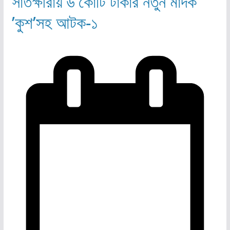
সাতক্ষীরায় ৬ কোটি টাকার নতুন মাদক
’কুশ’সহ আটক-১