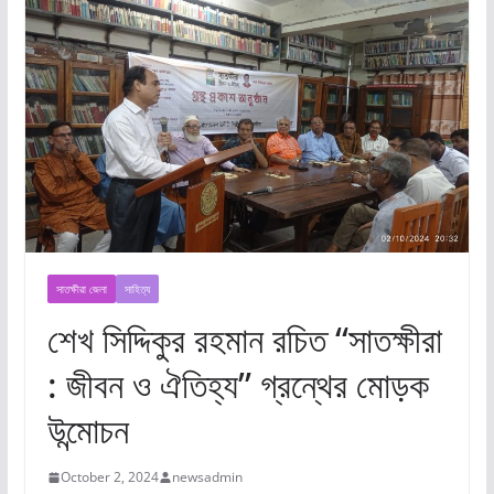
সাতক্ষীরা জেলা
সাহিত্য
শেখ সিদ্দিকুর রহমান রচিত “সাতক্ষীরা
: জীবন ও ঐতিহ্য” গ্রন্থের মোড়ক
উন্মোচন
October 2, 2024
newsadmin