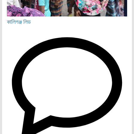
কালিগঞ্জ
লিড