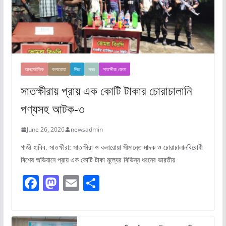
আন্তর্জাতিক
কলারোয়া
লিড
সদর
সাতক্ষীরা জেলা
সাতক্ষীরায় প্রায় এক কোটি টাকার চোরাচালানি
পণ্যসহ আটক-৩
June 26, 2026
newsadmin
গাজী হাবিব, সাতক্ষীরা: সাতক্ষীরা ও কলারোয়া সীমান্তে মাদক ও চোরাচালানবিরোধী
বিশেষ অভিযানে প্রায় এক কোটি টাকা মূল্যের বিভিন্ন ধরনের ভারতীয়
F
M
E
S
a
a
m
h
c
st
ai
ar