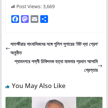
Post Views:
3,669
F
M
E
S
a
a
m
h
c
st
ai
ar
e
o
l
e
সাতক্ষীরায় সাংবাদিকদের সঙ্গে পুলিশ সুপারের ‘মিট দ্যা প্রেস’
b
d
অনুষ্ঠিত
o
o
শ্যামনগরে পল্লী চিকিৎসক হত্যা মামলার প্রধান আসামি
o
n
গ্রেপ্তার
k
You May Also Like