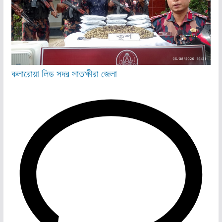
কলারোয়া
লিড
সদর
সাতক্ষীরা জেলা