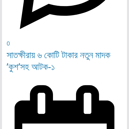
0
সাতক্ষীরায় ৬ কোটি টাকার নতুন মাদক
’কুশ’সহ আটক-১