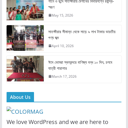
e
o
l
e
গানে ও ছন্দে সাতক্ষীরায় বৈশাখের বিদায়লগ্নে রবীন্দ্র-
স্মরণ
b
d
May 15, 2026
o
o
o
n
সাতক্ষীরার সীমান্ত থেকে সাড়ে ৯ লাখ টাকার ভারতীয়
k
পণ্য জব্দ
April 10, 2026
ঈদে ভোমরা স্থলবন্দরে বাণিজ্য বন্ধ ১০ দিন, চলবে
যাত্রী পারাপার
March 17, 2026
About Us
We love WordPress and we are here to