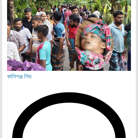
কালিগঞ্জ
লিড