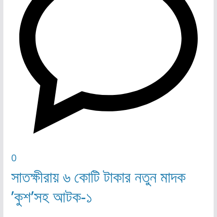
0
সাতক্ষীরায় ৬ কোটি টাকার নতুন মাদক
’কুশ’সহ আটক-১