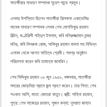
সাতক্ষীরার সাধারণ সম্পাদক সুরেশ পান্ডে প্রমুখ।
এসময় উপস্থিত ছিলেন সাতক্ষীরা শিল্পকলা একাডেমির
সাবেক সাধারণ সম্পাদক লেখক শেখ মোশফিকুর রহমান
মিল্টন, কণ্ঠশিল্পী শহিদুল ইসলাম, কবি মনিরুজ্জামান মন্ময়
মনির, কবি দিলরুবা রোজ, সাকিবুর রহমান বাবলা সহ বিভিন্ন
এলাকা থেকে আগত সাহিত্য প্রেমী। সমগ্র অনুষ্ঠান
পরিচালনা করেন কবি তামান্না জাবরিন।
শেখ সিদ্দিকুর রহমান ০৮ জুন ১৯৫৮, মঙ্গলবার, সাতক্ষীরা
সদরের জোড়দিয়া গ্রামে জন্ম গ্রহণ করেন। তার পিতা: শেখ
শওকত আলি, মাতা: জোহরা খাতুন। স্ত্রী: শাহিনা রহমান,
পুত্র: শেখ সাজেদুর রহমান, সুজন কন্যা: নুসরাত জাহান