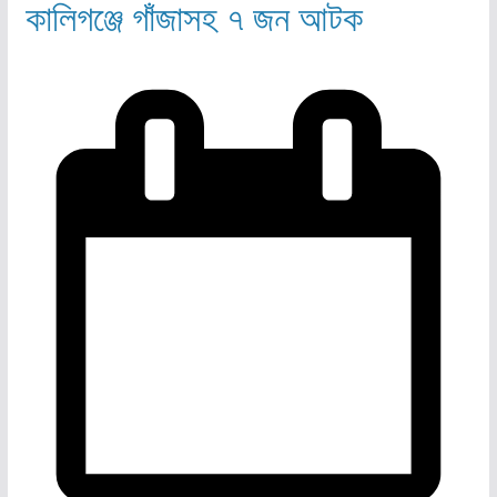
কালিগঞ্জে গাঁজাসহ ৭ জন আটক