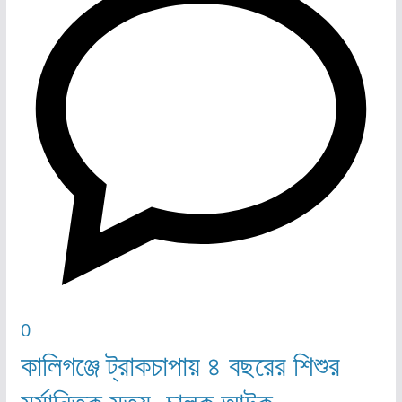
0
কালিগঞ্জে ট্রাকচাপায় ৪ বছরের শিশুর
মর্মান্তিক মৃত্যু, চালক আটক