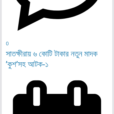
0
সাতক্ষীরায় ৬ কোটি টাকার নতুন মাদক
’কুশ’সহ আটক-১