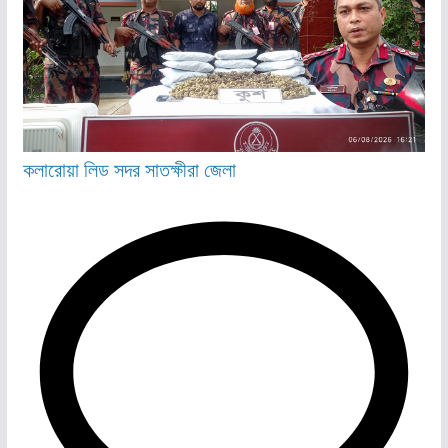
কলারোয়া
লিড
সদর
সাতক্ষীরা জেলা