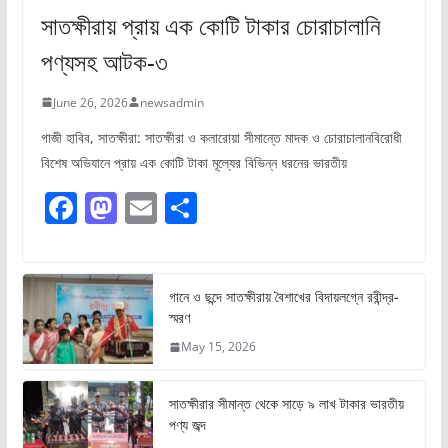
সাতক্ষীরায় প্রায় এক কোটি টাকার চোরাচালানি
পণ্যসহ আটক-৩
June 26, 2026
newsadmin
গাজী হাবিব, সাতক্ষীরা: সাতক্ষীরা ও কলারোয়া সীমান্তে মাদক ও চোরাচালানবিরোধী
বিশেষ অভিযানে প্রায় এক কোটি টাকা মূল্যের বিভিন্ন ধরনের ভারতীয়
F
M
E
S
a
a
m
h
c
st
ai
ar
e
o
l
e
গানে ও ছন্দে সাতক্ষীরায় বৈশাখের বিদায়লগ্নে রবীন্দ্র-
স্মরণ
b
d
May 15, 2026
o
o
o
n
সাতক্ষীরার সীমান্ত থেকে সাড়ে ৯ লাখ টাকার ভারতীয়
k
পণ্য জব্দ