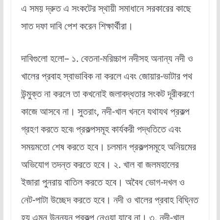
এ সময় দ্রুত এ সংকটের স্থায়ী সমাধানে সরকারের কাছে
সাত দফা দাবি পেশ করেন শিক্ষার্থীরা।
দাবিগুলো হলো– ১. বেতনা-মরিচ্চাপ নদীসহ অনান্য নদী ও
খালের প্রবাহ স্বাভাবিক না করলে এবং জোয়ার-ভাটার পথ
উন্মুক্ত না করলে তা কখনোই জলাবদ্ধতার সংকট দূরীকরণে
কাজে আসবে না। সুতরাং, নদী-খাল খননে যথাযথ প্রকল্প
গ্রহণ করতে হবে৷ প্রকল্পসমূহ কার্যকরী পদ্ধতিতে এবং
সময়মতো শেষ করতে হবে। চলমান প্রকল্পসমূহে অনিয়মের
অভিযোগ তদন্ত করতে হবে। ২. খাল বা জলমহালের
ইজারা পুনরায় বাতিল করতে হবে। অবৈধ ভোগ-দখল ও
নেট-পাটা উচ্ছেদ করতে হবে। নদী ও খালের প্রবাহ বিঘ্নিত
হয় এমন উন্নয়ন প্রকল্প নেওয়া যাবে না। ৩. নদী-খাল