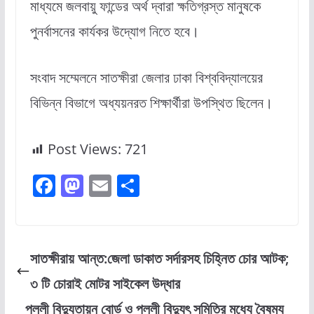
মাধ্যমে জলবায়ু ফান্ডের অর্থ দ্বারা ক্ষতিগ্রস্ত মানুষকে
পুনর্বাসনের কার্যকর উদ্যোগ নিতে হবে।
সংবাদ সম্মেলনে সাতক্ষীরা জেলার ঢাকা বিশ্ববিদ্যালয়ের
বিভিন্ন বিভাগে অধ্যয়নরত শিক্ষার্থীরা উপস্থিত ছিলেন।
Post Views:
721
F
M
E
S
a
a
m
h
c
st
ai
ar
e
o
l
e
সাতক্ষীরায় আন্ত:জেলা ডাকাত সর্দারসহ চিহ্নিত চোর আটক;
b
d
৩ টি চোরাই মোটর সাইকেল উদ্ধার
o
o
পল্লী বিদ্যুতায়ন বোর্ড ও পল্লী বিদ্যুৎ সমিতির মধ্যে বৈষম্য