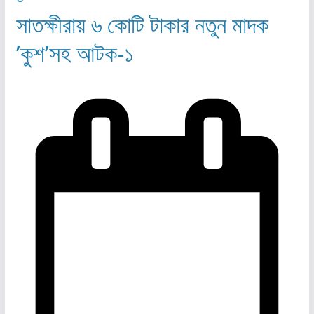
সাতক্ষীরায় ৬ কোটি টাকার নতুন মাদক
’কুশ’সহ আটক-১