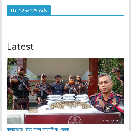
TG: 125×125 Ads
Latest
কলারোয়া
লিড
সদর
সাতক্ষীরা জেলা