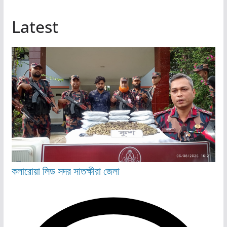
Latest
কলারোয়া
লিড
সদর
সাতক্ষীরা জেলা