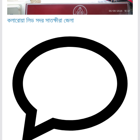
কলারোয়া
লিড
সদর
সাতক্ষীরা জেলা