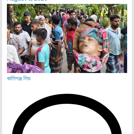
কালিগঞ্জ
লিড