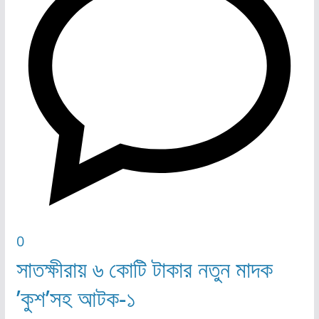
0
সাতক্ষীরায় ৬ কোটি টাকার নতুন মাদক
’কুশ’সহ আটক-১