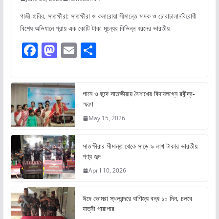
গাজী হাবিব, সাতক্ষীরা: সাতক্ষীরা ও কলারোয়া সীমান্তে মাদক ও চোরাচালানবিরোধী
বিশেষ অভিযানে প্রায় এক কোটি টাকা মূল্যের বিভিন্ন ধরনের ভারতীয়
F
M
E
S
a
a
m
h
c
st
ai
ar
e
o
l
e
গানে ও ছন্দে সাতক্ষীরায় বৈশাখের বিদায়লগ্নে রবীন্দ্র-
স্মরণ
b
d
May 15, 2026
o
o
o
n
সাতক্ষীরার সীমান্ত থেকে সাড়ে ৯ লাখ টাকার ভারতীয়
k
পণ্য জব্দ
April 10, 2026
ঈদে ভোমরা স্থলবন্দরে বাণিজ্য বন্ধ ১০ দিন, চলবে
যাত্রী পারাপার