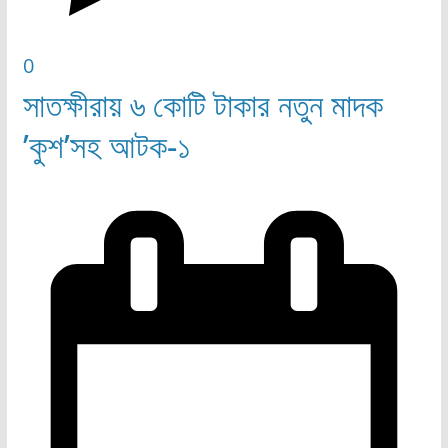
0
সাতক্ষীরায় ৬ কোটি টাকার নতুন মাদক
’কুশ’সহ আটক-১