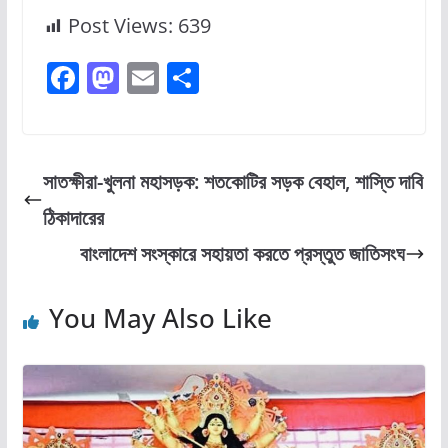
Post Views:
639
F
M
E
S
a
a
m
h
c
st
ai
ar
e
o
l
e
সাতক্ষীরা-খুলনা মহাসড়ক: শতকোটির সড়ক বেহাল, শাস্তি দাবি
b
d
ঠিকাদারের
o
o
বাংলাদেশ সংস্কারে সহায়তা করতে প্রস্তুত জাতিসংঘ
o
n
k
You May Also Like