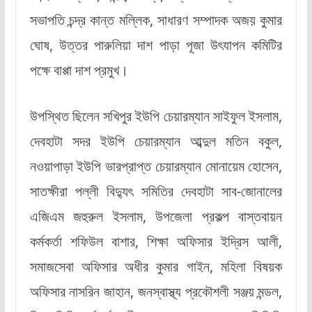
সভাপতি চন্দ্র কান্ত মল্লিক, সাধারণ সম্পাদক অজয় কুমার
ঘোষ, উত্তর পারুলিয়া দাশ পাড়া পূজা উৎযাপন কমিটির
পক্ষে বাপ্পা দাশ প্রমুখ।
উপস্থিত ছিলেন সখিপুর ইউপি চেয়ারম্যান সাইফুল ইসলাম,
দেবহাটা সদর ইউপি চেয়ারম্যান আব্দুল মতিন বকুল,
নওয়াপাড়া ইউপি ভারপ্রাপ্ত চেয়ারম্যান মোনায়েম হোসেন,
সাতক্ষীরা পল্লী বিদ্যুৎ সমিতির দেবহাটা সাব-জোনালের
এজিএম জহুরুল ইসলাম, উপজেলা প্রকল্প বাস্তবায়ন
কর্মকর্তা শফিউল বাশার, শিক্ষা অফিসার ইদ্রিস আলী,
সমাজসেবা অফিসার অধীর কুমার গাইন, মহিলা বিষয়ক
অফিসার নাসরিন জাহান, জনস্বাস্থ্য প্রকৌশলী সঞ্জয় মন্ডল,