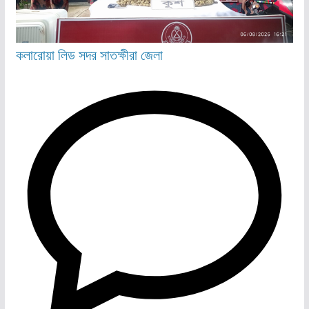
কলারোয়া
লিড
সদর
সাতক্ষীরা জেলা