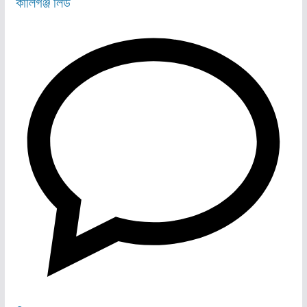
কালিগঞ্জ
লিড