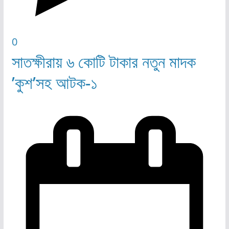
0
সাতক্ষীরায় ৬ কোটি টাকার নতুন মাদক
’কুশ’সহ আটক-১