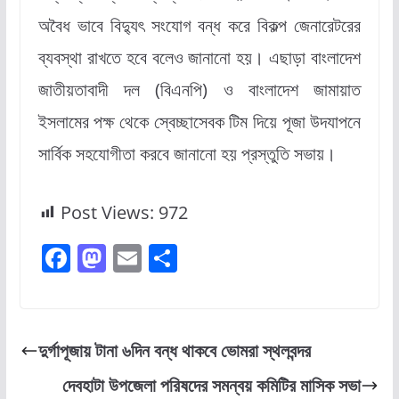
অবৈধ ভাবে বিদ্যুৎ সংযোগ বন্ধ করে বিকল্প জেনারেটরের
ব্যবস্থা রাখতে হবে বলেও জানানো হয়। এছাড়া বাংলাদেশ
জাতীয়তাবাদী দল (বিএনপি) ও বাংলাদেশ জামায়াত
ইসলামের পক্ষ থেকে স্বেচ্ছাসেবক টিম দিয়ে পূজা উদযাপনে
সার্বিক সহযোগীতা করবে জানানো হয় প্রস্তুতি সভায়।
Post Views:
972
F
M
E
S
a
a
m
h
c
st
ai
ar
e
o
l
e
দুর্গাপূজায় টানা ৬দিন বন্ধ থাকবে ভোমরা স্থলবন্দর
b
d
দেবহাটা উপজেলা পরিষদের সমন্বয় কমিটির মাসিক সভা