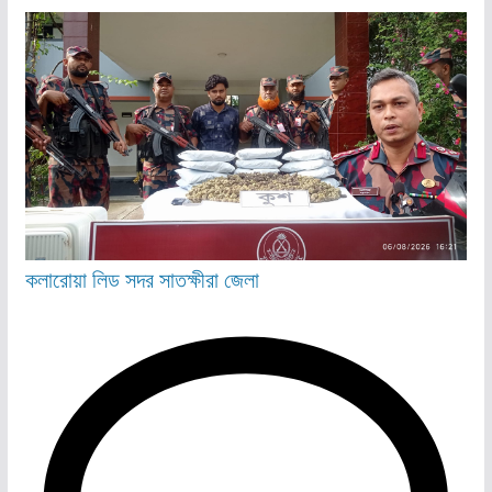
কলারোয়া
লিড
সদর
সাতক্ষীরা জেলা