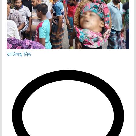
কালিগঞ্জ
লিড