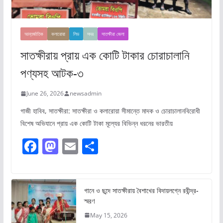
আন্তর্জাতিক
কলারোয়া
লিড
সদর
সাতক্ষীরা জেলা
সাতক্ষীরায় প্রায় এক কোটি টাকার চোরাচালানি
পণ্যসহ আটক-৩
June 26, 2026
newsadmin
গাজী হাবিব, সাতক্ষীরা: সাতক্ষীরা ও কলারোয়া সীমান্তে মাদক ও চোরাচালানবিরোধী
বিশেষ অভিযানে প্রায় এক কোটি টাকা মূল্যের বিভিন্ন ধরনের ভারতীয়
F
M
E
S
a
a
m
h
c
st
ai
ar
e
o
l
e
গানে ও ছন্দে সাতক্ষীরায় বৈশাখের বিদায়লগ্নে রবীন্দ্র-
স্মরণ
b
d
May 15, 2026