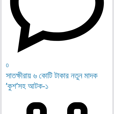
0
সাতক্ষীরায় ৬ কোটি টাকার নতুন মাদক
’কুশ’সহ আটক-১