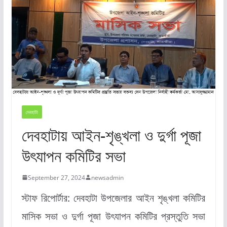
দেবহাটা
দেবহাটায় আইন-শৃঙ্খলা ও দুর্গা পূজা
উৎযাপন কমিটির সভা
September 27, 2024
newsadmin
স্টাফ রিপোর্টার: দেবহাটা উপজেলার আইন শৃঙ্খলা কমিটির
মাসিক সভা ও দুর্গা পূজা উৎযাপন কমিটির প্রস্তুতি সভা