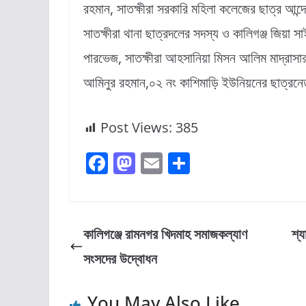
রহমান, সাতক্ষীরা সরকারি মহিলা কলেজের ছাত্র আন্দো
সাতক্ষীরা থানা ছাত্রদলের সদস্য ও কালিগঞ্জ জিয়া 
পারভেজ, সাতক্ষীরা আহসানিয়া মিসন আলিম মাদ্রাসার 
আমিনুর রহমান,০২ নং কাশিমাড়ি ইউনিয়নের ছাত্রনে
Post Views:
385
F
M
E
S
a
a
m
h
c
st
ai
ar
e
o
l
e
কালিগঞ্জে রামনগর খিদমাহ সমাজকল্যাণ
শ্য
b
d
সংসদের উদ্বোধন
o
o
o
n
You May Also Like