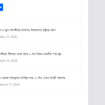
S
m
h
ar
e
ে ও ছন্দে সাতক্ষীরায় বৈশাখের বিদায়লগ্নে রবীন্দ্র-স্মরণ
May 15, 2026
ক্ষীরার সীমান্ত থেকে সাড়ে ৯ লাখ টাকার ভারতীয় পণ্য জব্দ
April 10, 2026
 ভোমরা স্থলবন্দরে বাণিজ্য বন্ধ ১০ দিন, চলবে যাত্রী পারাপার
March 17, 2026