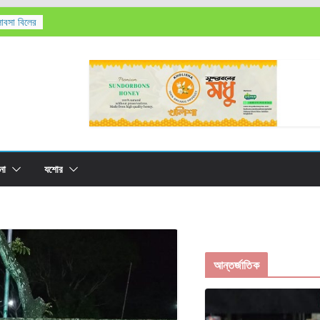
লাবসা বিলের
’সহ
তিক মৃত্যু,
রের
না
যশোর
আন্তর্জাতিক