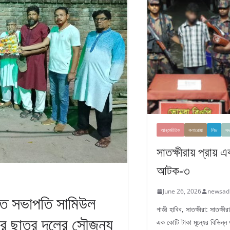
আন্তর্জাতিক
কলারোয়া
লিড
সদ
সাতক্ষীরায় প্রায় 
আটক-৩
June 26, 2026
newsad
াচিত সভাপতি সামিউল
গাজী হাবিব, সাতক্ষীরা: সাতক্ষ
র ছাত্র দলের সৌজন্য
এক কোটি টাকা মূল্যের বিভিন্ন