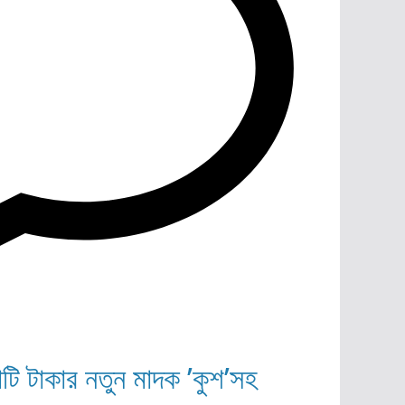
োটি টাকার নতুন মাদক ’কুশ’সহ