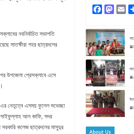
F
M
E
a
a
c
st
ai
সক্লাবের নবনির্বাচিত সভাপতি
e
o
l
গান
েছে সাতক্ষীরা শহর ছাত্রদলের
b
d
o
o
o
n
সাত
k
ামনগর উপজেলা প্রেসক্লাবে এসে
া।
ঈদে
 এর নেতৃত্বে এসময় ফুলেল শুভেচ্ছা
ক সাইফুল্লাহ আল কাফি, সদর
 সরকারি কলেজ ছাত্রদলের মাসুদুর
About Us