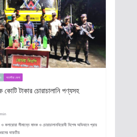
র
সাতক্ষীরা জেলা
এক কোটি টাকার চোরাচালানি পণ্যসহ
min
ীরা ও কলারোয়া সীমান্তে মাদক ও চোরাচালানবিরোধী বিশেষ অভিযানে প্রায়
 ধরনের ভারতীয়