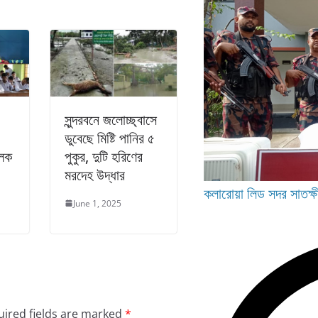
সুন্দরবনে জলোচ্ছ্বাসে
ডুবেছে মিষ্টি পানির ৫
ূলক
পুকুর, দুটি হরিণের
মরদেহ উদ্ধার
কলারোয়া
লিড
সদর
সাতক্ষ
June 1, 2025
ired fields are marked
*