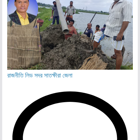
রাজনীতি
লিড
সদর
সাতক্ষীরা জেলা