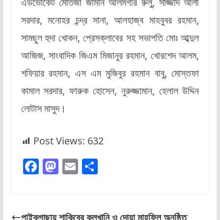
এডভোকেট মোর্তজা জামান আলমগীর রুলু, সাজ্জাদ আলী
সরদার, মনোহর চন্দ্র সানা, আলহাজ্ব মাহবুবর রহমান,
সামছুল হুদা খোকন, প্রেসক্লাবের সহ সভাপতি মোঃ আব্দুল
আজিজ, সাংবাদিক জিএম মিজানুর রহমান, খোরশেদ আলম,
শফিয়ার রহমান, এস এম মুজিবুর রহমান বাবু, মোস্তফা
কামাল সরদার, ফারুক হোসেন, নুরুজ্জামান, হেলাল উদ্দিন
লোটাস মাসুদ।
Post Views:
632
F
M
E
S
a
a
m
h
c
st
ai
ar
e
o
l
e
পাইকগাছায় শাকিবের কুলখানি ও দোয়া মাহফিল অনুষ্ঠিত