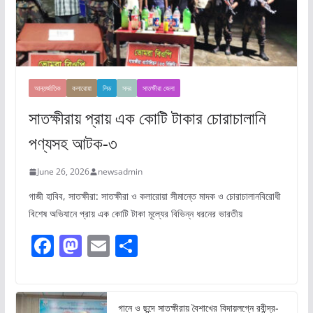
আন্তর্জাতিক
কলারোয়া
লিড
সদর
সাতক্ষীরা জেলা
সাতক্ষীরায় প্রায় এক কোটি টাকার চোরাচালানি
পণ্যসহ আটক-৩
June 26, 2026
newsadmin
গাজী হাবিব, সাতক্ষীরা: সাতক্ষীরা ও কলারোয়া সীমান্তে মাদক ও চোরাচালানবিরোধী
বিশেষ অভিযানে প্রায় এক কোটি টাকা মূল্যের বিভিন্ন ধরনের ভারতীয়
F
M
E
S
a
a
m
h
c
st
ai
ar
e
o
l
e
গানে ও ছন্দে সাতক্ষীরায় বৈশাখের বিদায়লগ্নে রবীন্দ্র-