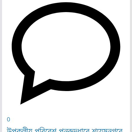
0
উপকূলীয় পরিবেশ পুনরুদ্ধারে শ্য্যমনগরে