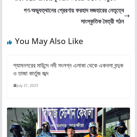
b
d
গণ-অভ্যুত্থানের প্রেরণায় ফরহাদ মজহারের নেতৃত্বে
o
o
সাংস্কৃতিক মৈত্রী গঠন
o
n
k
You May Also Like
শ্যামনগরের মাউন্দে নদী সংলগ্ন এলাকা থেকে একনলা বন্দুক
ও তাজা কার্তুজ জব্দ
July 31, 2025