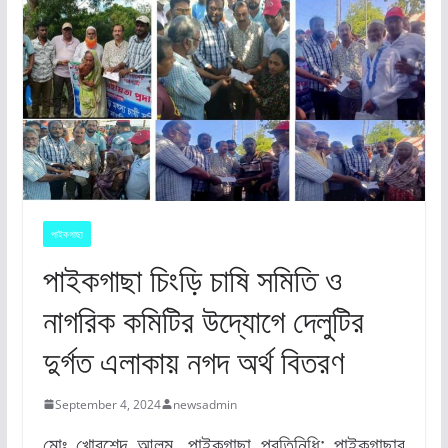
পাইকগাছা
পাইকগাছা চিংড়ি চাষি সমিতি ও
নাগরিক কমিটির উদ্যোগে দেলুটির
দুর্গত এলাকায় নগদ অর্থ বিতরণ
September 4, 2024
newsadmin
মোঃ খোরশেদ আলম, পাইকগাছা প্রতিনিধি: পাইকগাছার