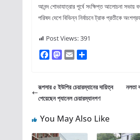
আনন্দ শোভাযাত্রার পূর্বে সংক্ষিপ্ত আলোচনা সভায়
পরিষদ দেশে বিভিন্ন নির্বাচনে ট্রাক প্রতীকে অংশগ্
Post Views:
391
F
M
E
S
a
a
m
h
c
st
ai
ar
e
o
l
e
রূপসার ৫ ইউপির চেয়ারম্যানের দায়িত্ব
নলতা ক
b
d
পেয়েছেন প‍্যানেল চেয়ারম্যানগণ
o
o
o
n
You May Also Like
k