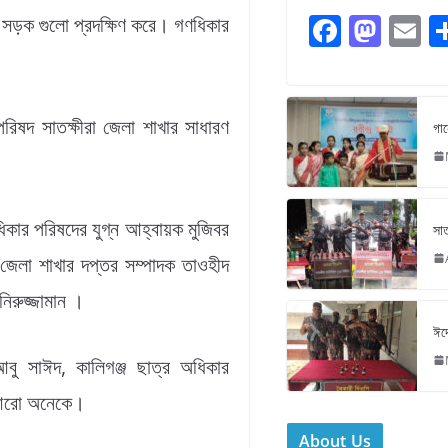
F
M
E
ন সড়ক গুলো প্রদক্ষিণ করে। গণধিকার
a
a
c
st
ai
e
o
l
পরিষদ সাতক্ষীরা জেলা শাখার সাধারণ
গান
b
d
o
o
o
n
কার পরিষদের যুগ্ন আহ্বায়ক মুজিবর
সাত
k
 জেলা শাখার দপ্তর সম্পাদক তাওহীদ
িরুজ্জামান ।
ঈদে
আবু সাঈদ, কালিগঞ্জ ছাত্র অধিকার
 আরো অনেকে।
About Us