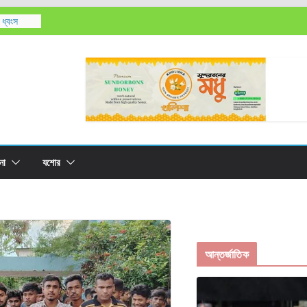
 ধ্বংস
রের
লাবসা বিলের
০ লক্ষ বীজ
না
যশোর
আন্তর্জাতিক