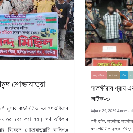
আন্তর্জাতিক
কলারোয়া
লিড
সদ
ন্দ শোভাযাত্রা
সাতক্ষীরায় প্রায় 
আটক-৩
ভিপি নুরের রাজনৈতিক দল গণঅধিকার
June 26, 2026
newsad
ভাযাত্রা বের করা হয়। গণ অধিকার
গাজী হাবিব, সাতক্ষীরা: সাতক্ষ
এক কোটি টাকা মূল্যের বিভিন্ন
র বিকেলে শোভাযাত্রাটি কালিগঞ্জ