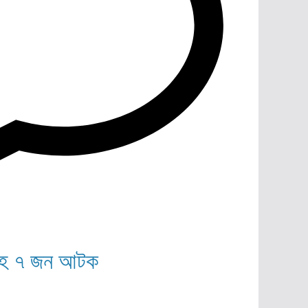
জাসহ ৭ জন আটক