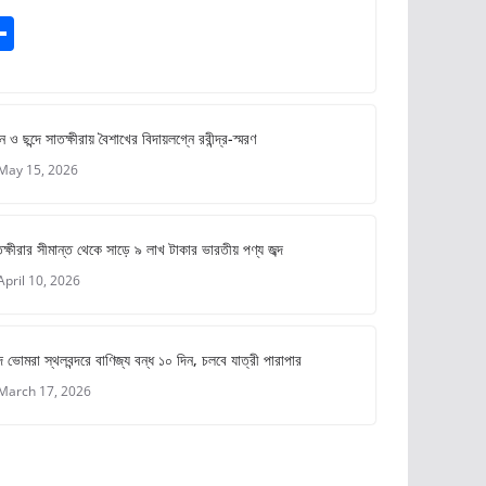
S
m
h
ar
e
ে ও ছন্দে সাতক্ষীরায় বৈশাখের বিদায়লগ্নে রবীন্দ্র-স্মরণ
May 15, 2026
ক্ষীরার সীমান্ত থেকে সাড়ে ৯ লাখ টাকার ভারতীয় পণ্য জব্দ
April 10, 2026
 ভোমরা স্থলবন্দরে বাণিজ্য বন্ধ ১০ দিন, চলবে যাত্রী পারাপার
March 17, 2026