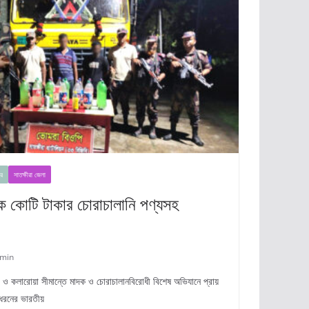
র
সাতক্ষীরা জেলা
এক কোটি টাকার চোরাচালানি পণ্যসহ
min
ীরা ও কলারোয়া সীমান্তে মাদক ও চোরাচালানবিরোধী বিশেষ অভিযানে প্রায়
 ধরনের ভারতীয়