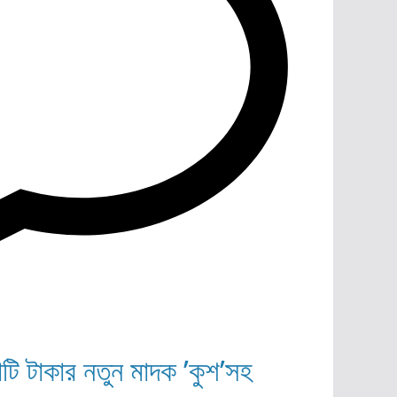
োটি টাকার নতুন মাদক ’কুশ’সহ