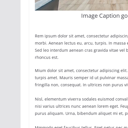
Image Caption go
Rem ipsum dolor sit amet, consectetur adipisci
morbi. Aenean lectus eu, arcu, turpis. In massa 
Sed leo interdum aenean cras gravida vitae vel 
rhoncus est.
Mium dolor sit amet, consectetur adipiscing elit
turpis amet. Mauris semper id ut pulvinar massa
fringilla non, consequat. In ultrices non purus v
Nisl, elementum viverra sodales euismod convall
nisi varius ultrices nunc aenean lorem eget. Feug
purus aliquam. Urna, bibendum aliquet mi et, p
Mmmodo eget faucibus tellus. Eget netus nec 