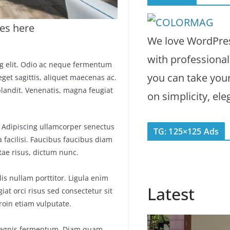
es here
We love WordPres
with professiona
ng elit. Odio ac neque fermentum
you can take you
eget sagittis, aliquet maecenas ac.
blandit. Venenatis, magna feugiat
on simplicity, el
. Adipiscing ullamcorper senectus
TG: 125×125 Ads
 facilisi. Faucibus faucibus diam
itae risus, dictum nunc.
is nullam porttitor. Ligula enim
Latest
iat orci risus sed consectetur sit
roin etiam vulputate.
magnis fermentum. Diam quam