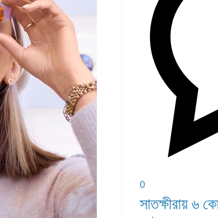
0
সাতক্ষীরায় ৬ ক