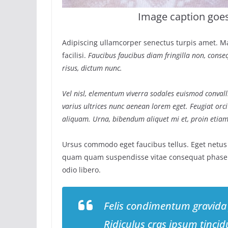
Image caption goe
Adipiscing ullamcorper senectus turpis amet. M
facilisi.
Faucibus faucibus diam fringilla non, conseq
risus, dictum nunc.
Vel nisl, elementum viverra sodales euismod convalli
varius ultrices nunc aenean lorem eget. Feugiat orci
aliquam. Urna, bibendum aliquet mi et, proin etiam
Ursus commodo eget faucibus tellus. Eget netu
quam quam suspendisse vitae consequat phase
odio libero.
Felis condimentum gravida
Ridiculus cras ipsum tincid