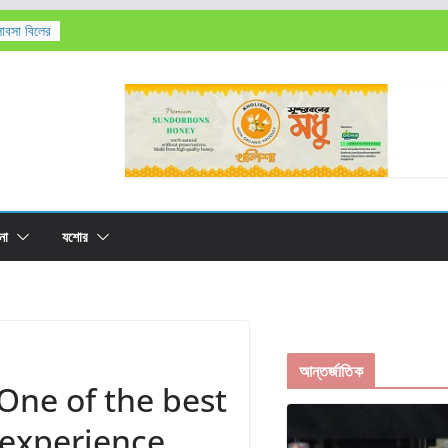
লাবসা বিলের
’সহ
তিক মৃত্যু,
রের
না
যশোর
আন্তর্জাতিক
 One of the best
 experience