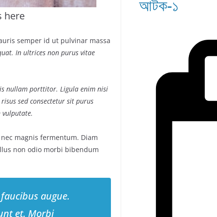
আটক-১
s here
auris semper id ut pulvinar massa
uat. In ultrices non purus vitae
s nullam porttitor. Ligula enim nisi
 risus sed consectetur sit purus
 vulputate.
s nec magnis fermentum. Diam
llus non odio morbi bibendum
 faucibus augue.
unt et. Morbi