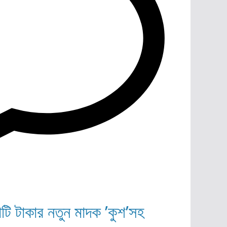
োটি টাকার নতুন মাদক ’কুশ’সহ