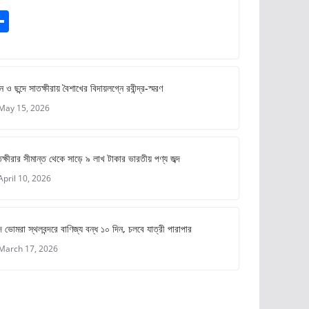
S
m
h
ar
e
ে ও ছন্দে সাতক্ষীরায় বৈশাখের বিদায়লগ্নে রবীন্দ্র-স্মরণ
May 15, 2026
ক্ষীরার সীমান্ত থেকে সাড়ে ৯ লাখ টাকার ভারতীয় পণ্য জব্দ
April 10, 2026
 ভোমরা স্থলবন্দরে বাণিজ্য বন্ধ ১০ দিন, চলবে যাত্রী পারাপার
March 17, 2026