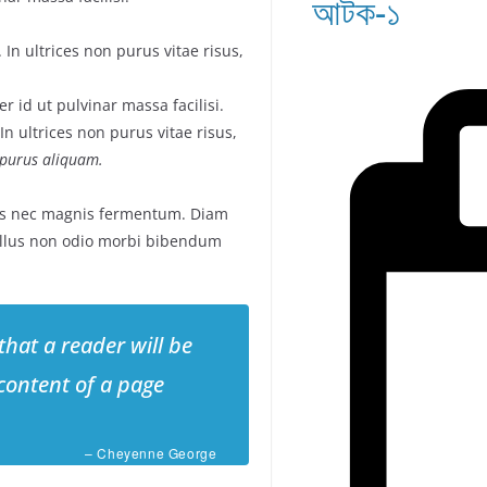
আটক-১
In ultrices non purus vitae risus,
 id ut pulvinar massa facilisi.
n ultrices non purus vitae risus,
t purus aliquam.
us nec magnis fermentum. Diam
llus non odio morbi bibendum
 that a reader will be
content of a page
– Cheyenne George