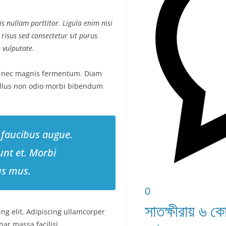
s nullam porttitor. Ligula enim nisi
 risus sed consectetur sit purus
 vulputate.
s nec magnis fermentum. Diam
llus non odio morbi bibendum
 faucibus augue.
unt et. Morbi
us mus.
0
সাতক্ষীরায় ৬ ক
ng elit. Adipiscing ullamcorper
ar massa facilisi.