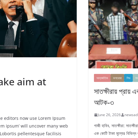
ake aim at
আন্তর্জাতিক
কলারোয়া
লিড
সদ
সাতক্ষীরায় প্রায় 
আটক-৩
June 26, 2026
newsad
e editors now use Lorem Ipsum
গাজী হাবিব, সাতক্ষীরা: সাতক্ষ
orem ipsum’ will uncover many web
এক কোটি টাকা মূল্যের বিভিন্ন
 Lobortis pellentesque facilisis