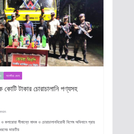
র
সাতক্ষীরা জেলা
এক কোটি টাকার চোরাচালানি পণ্যসহ
min
ীরা ও কলারোয়া সীমান্তে মাদক ও চোরাচালানবিরোধী বিশেষ অভিযানে প্রায়
 ধরনের ভারতীয়