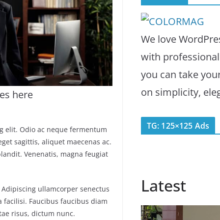
We love WordPres
with professiona
you can take you
on simplicity, el
es here
TG: 125×125 Ads
ng elit. Odio ac neque fermentum
eget sagittis, aliquet maecenas ac.
blandit. Venenatis, magna feugiat
Latest
. Adipiscing ullamcorper senectus
 facilisi. Faucibus faucibus diam
itae risus, dictum nunc.