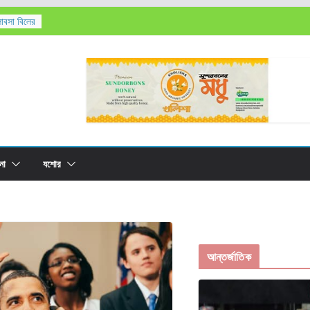
লাবসা বিলের
’সহ
তিক মৃত্যু,
রের
না
যশোর
আন্তর্জাতিক