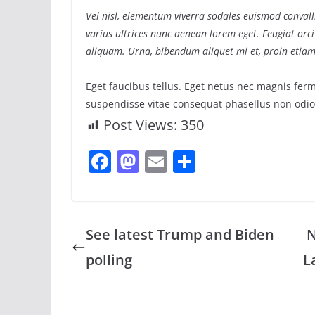
Vel nisl, elementum viverra sodales euismod convalli
varius ultrices nunc aenean lorem eget. Feugiat orci
aliquam. Urna, bibendum aliquet mi et, proin etiam
Eget faucibus tellus. Eget netus nec magnis 
suspendisse vitae consequat phasellus non odio
Post Views:
350
F
M
E
S
a
a
m
h
c
st
ai
ar
e
o
l
e
See latest Trump and Biden
N
b
d
polling
L
o
o
o
n