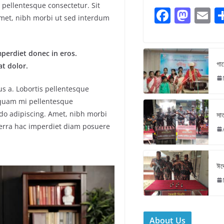
i pellentesque consectetur. Sit
F
M
E
met, nibh morbi ut sed interdum
a
a
c
st
ai
mperdiet donec in eros.
e
o
l
গান
t dolor.
b
d
s a. Lobortis pellentesque
o
o
is quam mi pellentesque
o
n
do adipiscing. Amet, nibh morbi
সাত
k
verra hac imperdiet diam posuere
ঈদে
About Us