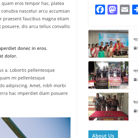
s quam eros tempor hac, platea
F
M
E
e, conubia nascetur arcu accumsan
a
a
er praesent faucibus magna etiam
c
st
ai
 posuere, dis arcu tellus convallis
e
o
l
গান
b
d
mperdiet donec in eros.
o
o
t dolor.
o
n
s a. Lobortis pellentesque
সাত
k
is quam mi pellentesque
do adipiscing. Amet, nibh morbi
verra hac imperdiet diam posuere
ঈদে
About Us