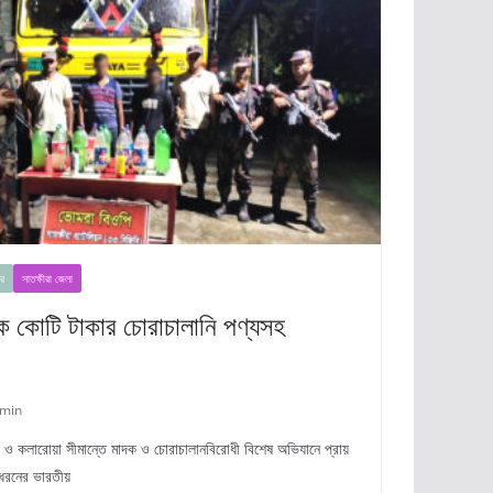
র
সাতক্ষীরা জেলা
এক কোটি টাকার চোরাচালানি পণ্যসহ
min
ীরা ও কলারোয়া সীমান্তে মাদক ও চোরাচালানবিরোধী বিশেষ অভিযানে প্রায়
 ধরনের ভারতীয়