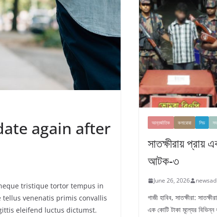
 date again after
আন্তর্জাতিক
কলারোয়া
লিড
সদ
সাতক্ষীরায় প্রায় 
আটক-৩
June 26, 2026
newsad
eque tristique tortor tempus in
গাজী হাবিব, সাতক্ষীরা: সাতক্ষ
tellus venenatis primis convallis
এক কোটি টাকা মূল্যের বিভিন্ন
ittis eleifend luctus dictumst.