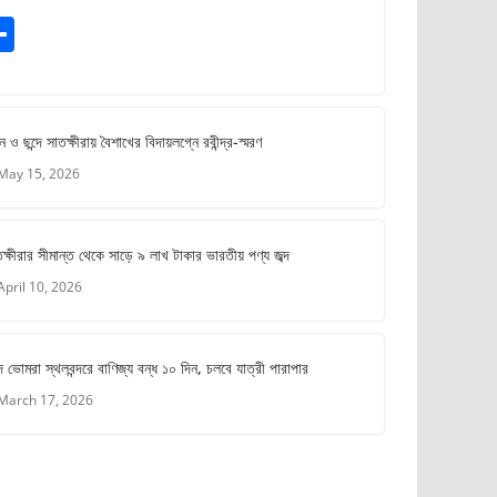
S
m
h
ar
e
ে ও ছন্দে সাতক্ষীরায় বৈশাখের বিদায়লগ্নে রবীন্দ্র-স্মরণ
May 15, 2026
ক্ষীরার সীমান্ত থেকে সাড়ে ৯ লাখ টাকার ভারতীয় পণ্য জব্দ
April 10, 2026
 ভোমরা স্থলবন্দরে বাণিজ্য বন্ধ ১০ দিন, চলবে যাত্রী পারাপার
March 17, 2026