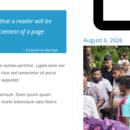
 that a reader will be
content of a page
August 6, 2026
– Cheyenne George
s nullam porttitor. Ligula enim nisi
 risus sed consectetur sit purus
 vulputate.
fermentum. Diam quam quam
 morbi bibendum odio libero.