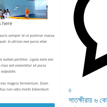
s here
auris semper id ut pulvinar massa
uat. In ultrices non purus vitae
s nullam porttitor. Ligula enim nisi
 risus sed consectetur sit purus
 vulputate.
s nec magnis fermentum. Diam
llus non odio morbi bibendum
0
সাতক্ষীরায় ৬ ক