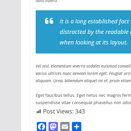
odio libero.
It is a long established fact
distracted by the readable 
when looking at its layout.
Vel nisl, elementum viverra sodales euismod convalli
varius ultrices nunc aenean lorem eget. Feugiat orci
aliquam. Urna, bibendum aliquet mi et, proin etiam
Eget faucibus tellus. Eget netus nec magnis 
suspendisse vitae consequat phasellus non odio
Post Views:
343
F
M
E
S