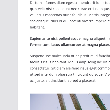
Dictumst fames diam egestas hendrerit id lectu
quis velit nisi consequat nec curae orci natoqu
vel lacus maecenas nunc faucibus. Mattis integ
scelerisque, duis id dui potenti viverra imperdiet
habitant.
Sapien ante nisi, pellentesque magna aliquet i
Fermentum, lacus ullamcorper at magna placera
Suspendisse malesuada nunc pretium id faucibu
facilisis risus habitant. Mollis adipiscing iacul
consectetur. Sit diam eleifend risus eget commo
ut sed interdum pharetra tincidunt quisque. Vi
ac. Justo, sit tincidunt laoreet a placerat.