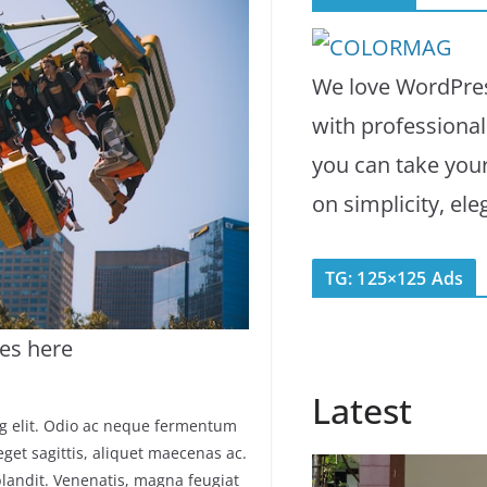
We love WordPres
with professiona
you can take you
on simplicity, el
TG: 125×125 Ads
es here
Latest
ng elit. Odio ac neque fermentum
eget sagittis, aliquet maecenas ac.
blandit. Venenatis, magna feugiat