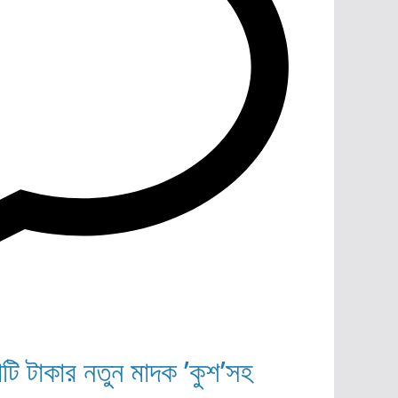
োটি টাকার নতুন মাদক ’কুশ’সহ