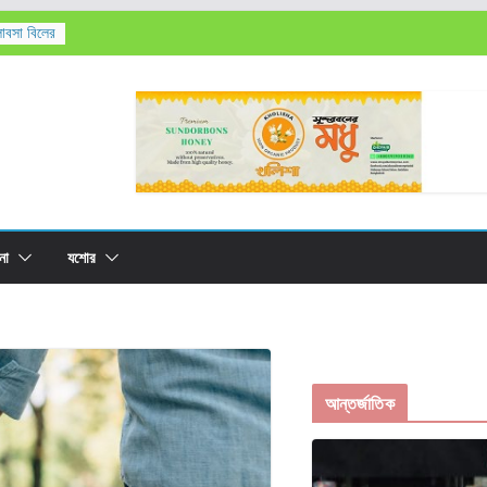
লাবসা বিলের
’সহ
তিক মৃত্যু,
রের
না
যশোর
আন্তর্জাতিক