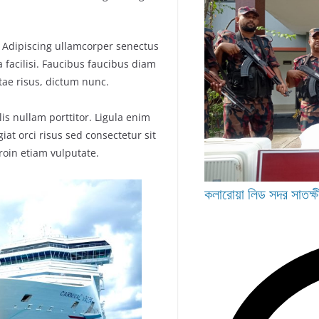
. Adipiscing ullamcorper senectus
 facilisi. Faucibus faucibus diam
itae risus, dictum nunc.
is nullam porttitor. Ligula enim
iat orci risus sed consectetur sit
roin etiam vulputate.
কলারোয়া
লিড
সদর
সাতক্ষ