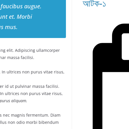
আটক-১
 faucibus augue.
unt et. Morbi
us mus.
ng elit. Adipiscing ullamcorper
ar massa facilisi.
In ultrices non purus vitae risus,
 id ut pulvinar massa facilisi.
n ultrices non purus vitae risus,
t purus aliquam.
us nec magnis fermentum. Diam
llus non odio morbi bibendum